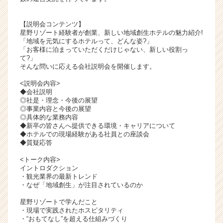
ャ
リ
【説明会コンテンツ】
ア
星野リゾート経験者が創業、新しい地域創生ホテルの魅力紹介!
（C
「地域を元気にするホテルって、どんな姿?」
「お客様に泊まっていただくだけじゃない、新しい役割っ
h
て?」
e
そんな問いに応える会社説明会を開催します。
e
r
<説明会内容>
◆会社説明
C
◎社是・理念・今後の展望
a
◎事業内容と今後の展望
r
◎具体的な業務内容
e
◆新卒の皆さんへ提供できる環境・キャリアについて
◆ホテルでの現場経験がある社員との座談会
e
◆質疑応答
r）
<トーク内容>
イントロダクション
・観光業界の最新トレンド
・なぜ「地域創生」が注目されているのか
星野リゾートで学んだこと
・現場で実践されたホスピタリティ
・“おもてなし”を超える仕組みづくり