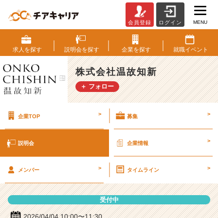
MENU
会員登録
ログイン
株
式
会
求人を
探す
説明会を
探す
企業を
探す
就職
イベント
社
温
株式会社温故知新
故
＋ フォロー
知
新
の
>
>
企業TOP
募集
説
明
会
>
説明会
企業情報
詳
細
>
>
|
メンバー
タイムライン
ベ
ン
受付中
チ
ャ
2026/04/04 10:00〜11:30