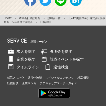
HOME
＞
株式会社温故知新
＞
説明会一覧
＞
【WEB開催60分】株式会社温故
知新 27卒選考付説明会
＞
日程詳細
SERVICE
就職サービス
求人を探す
説明会を探す
企業を探す
就職イベントを探す
タイムライン
適性検査
就活ノウハウ
選考体験談
スペシャルコンテンツ
就活相談
転職相談
企業マンガ
チアキャリアユーザーガイド