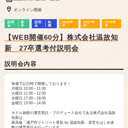
ー・
成
オンライン開催
長
企
説明
新
説明
転
2026年
2027年
2028年
業
会
卒
会
職
卒
卒
卒
か
【WEB開催60分】株式会社温故知
ら
ス
新 27卒選考付説明会
カ
ウ
ト
説明会内容
が
届
く
毎週下記日時で開催しております！
就
月曜日:10:00～11:00
活
火曜日:11:00～12:00
サ
水曜日:17:00～18:00
金曜日:13:00～14:00
イ
ト
ホテル旅館の運営受託・プロデュース会社である株式会社温故
チ
知新は、
ア
最高級「瀬戸内リトリート青凪 by 温故知新」直営をはじめ多
数の運営受託を行っています。
キ