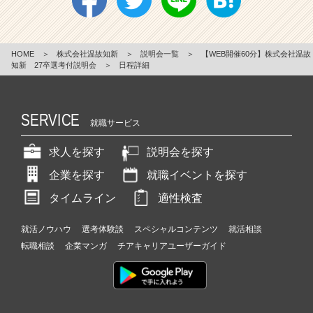
HOME
＞
株式会社温故知新
＞
説明会一覧
＞
【WEB開催60分】株式会社温故
知新 27卒選考付説明会
＞
日程詳細
SERVICE
就職サービス
求人を探す
説明会を探す
企業を探す
就職イベントを探す
タイムライン
適性検査
就活ノウハウ
選考体験談
スペシャルコンテンツ
就活相談
転職相談
企業マンガ
チアキャリアユーザーガイド