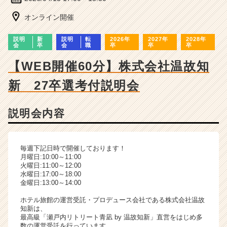
ー・
成
オンライン開催
長
企
説明
新
説明
転
2026年
2027年
2028年
業
会
卒
会
職
卒
卒
卒
か
【WEB開催60分】株式会社温故知
ら
ス
新 27卒選考付説明会
カ
ウ
ト
説明会内容
が
届
く
毎週下記日時で開催しております！
就
月曜日:10:00～11:00
活
火曜日:11:00～12:00
サ
水曜日:17:00～18:00
金曜日:13:00～14:00
イ
ト
ホテル旅館の運営受託・プロデュース会社である株式会社温故
チ
知新は、
ア
最高級「瀬戸内リトリート青凪 by 温故知新」直営をはじめ多
数の運営受託を行っています。
キ