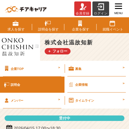
MENU
会員登録
ログイン
株
式
会
求人を
探す
説明会を
探す
企業を
探す
就職
イベント
社
温
株式会社温故知新
故
＋ フォロー
知
新
の
>
>
企業TOP
募集
説
明
会
>
説明会
企業情報
詳
細
>
>
|
メンバー
タイムライン
ベ
ン
受付中
チ
ャ
2026/04/15 17:00〜18:30