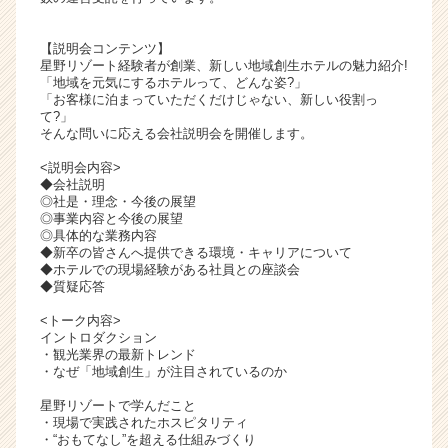
ャ
リ
【説明会コンテンツ】
ア
星野リゾート経験者が創業、新しい地域創生ホテルの魅力紹介!
（C
「地域を元気にするホテルって、どんな姿?」
「お客様に泊まっていただくだけじゃない、新しい役割っ
h
て?」
e
そんな問いに応える会社説明会を開催します。
e
r
<説明会内容>
◆会社説明
C
◎社是・理念・今後の展望
a
◎事業内容と今後の展望
r
◎具体的な業務内容
e
◆新卒の皆さんへ提供できる環境・キャリアについて
◆ホテルでの現場経験がある社員との座談会
e
◆質疑応答
r）
<トーク内容>
イントロダクション
・観光業界の最新トレンド
・なぜ「地域創生」が注目されているのか
星野リゾートで学んだこと
・現場で実践されたホスピタリティ
・“おもてなし”を超える仕組みづくり