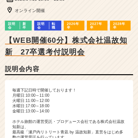
ー・
成
オンライン開催
長
企
説明
新
説明
転
2026年
2027年
2028年
業
会
卒
会
職
卒
卒
卒
か
【WEB開催60分】株式会社温故知
ら
ス
新 27卒選考付説明会
カ
ウ
ト
説明会内容
が
届
く
毎週下記日時で開催しております！
就
月曜日:10:00～11:00
活
火曜日:11:00～12:00
サ
水曜日:17:00～18:00
金曜日:13:00～14:00
イ
ト
ホテル旅館の運営受託・プロデュース会社である株式会社温故
チ
知新は、
ア
最高級「瀬戸内リトリート青凪 by 温故知新」直営をはじめ多
数の運営受託を行っています。
キ