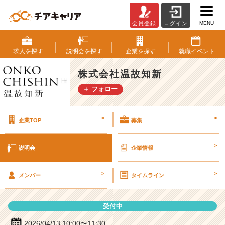
MENU
会員登録
ログイン
株
式
会
求人を
探す
説明会を
探す
企業を
探す
就職
イベント
社
温
株式会社温故知新
故
＋ フォロー
知
新
の
>
>
企業TOP
募集
説
明
会
>
説明会
企業情報
詳
細
>
>
|
メンバー
タイムライン
ベ
ン
受付中
チ
ャ
2026/04/13 10:00〜11:30