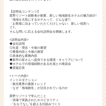
ャ
リ
【説明会コンテンツ】
ア
星野リゾート経験者が創業、新しい地域創生ホテルの魅力紹介!
（C
「地域を元気にするホテルって、どんな姿?」
「お客様に泊まっていただくだけじゃない、新しい役割っ
h
て?」
e
そんな問いに応える会社説明会を開催します。
e
r
<説明会内容>
◆会社説明
C
◎社是・理念・今後の展望
a
◎事業内容と今後の展望
r
◎具体的な業務内容
e
◆新卒の皆さんへ提供できる環境・キャリアについて
◆ホテルでの現場経験がある社員との座談会
e
◆質疑応答
r）
<トーク内容>
イントロダクション
・観光業界の最新トレンド
・なぜ「地域創生」が注目されているのか
星野リゾートで学んだこと
・現場で実践されたホスピタリティ
・“おもてなし”を超える仕組みづくり