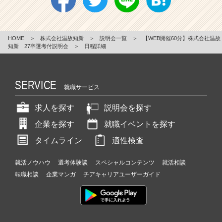
HOME
＞
株式会社温故知新
＞
説明会一覧
＞
【WEB開催60分】株式会社温故
知新 27卒選考付説明会
＞
日程詳細
SERVICE
就職サービス
求人を探す
説明会を探す
企業を探す
就職イベントを探す
タイムライン
適性検査
就活ノウハウ
選考体験談
スペシャルコンテンツ
就活相談
転職相談
企業マンガ
チアキャリアユーザーガイド