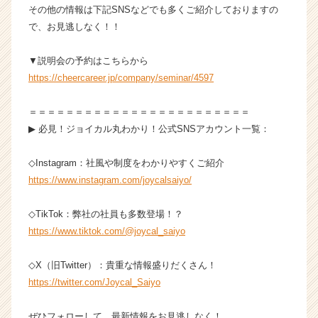
チ
その他の情報は下記SNSなどでも多くご紹介しておりますの
ア
で、お見逃しなく！！
キ
ャ
▼説明会の予約はこちらから
リ
https://cheercareer.jp/company/seminar/4597
ア
（C
＝＝＝＝＝＝＝＝＝＝＝＝＝＝＝＝＝＝＝＝＝＝＝＝
h
e
▶︎ 必見！ジョイカル丸わかり！公式SNSアカウント一覧：
e
r
◇Instagram：社風や制度をわかりやすくご紹介
C
https://www.instagram.com/joycalsaiyo/
a
r
◇TikTok：弊社の社員も多数登場！？
e
https://www.tiktok.com/@joycal_saiyo
e
r）
◇X（旧Twitter）：貴重な情報盛りだくさん！
https://twitter.com/Joycal_Saiyo
ぜひフォローして、最新情報をお見逃しなく！