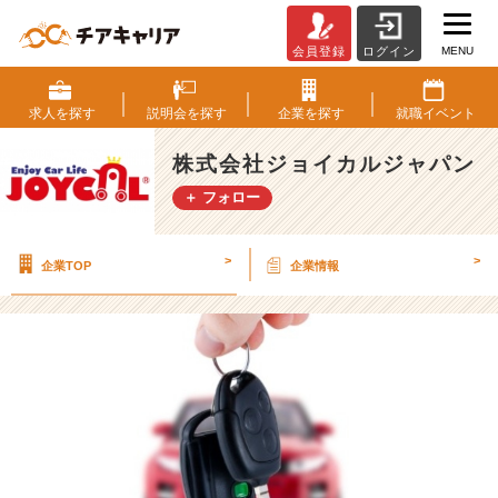
MENU
会員登録
ログイン
ジ
ョ
イ
求人を
探す
説明会を
探す
企業を
探す
就職
イベント
カ
ル
株式会社ジョイカルジャパン
の
＋ フォロー
事
業
紹
>
>
企業TOP
企業情報
介！！〜
N
O
R
I
D
O
K
I〜
【株