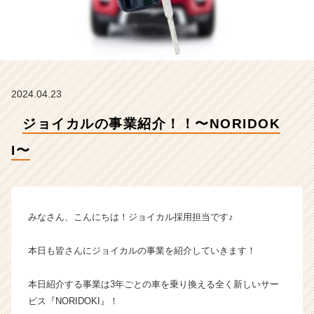
式
会
社
ジ
ョ
イ
カ
2024.04.23
ル
ジ
ジョイカルの事業紹介！！〜NORIDOK
ャ
I〜
パ
ン
の
タ
イ
みなさん、こんにちは！ジョイカル採用担当です♪
ム
ラ
本日も皆さんにジョイカルの事業を紹介していきます！
イ
ン】
|
本日紹介する事業は3年ごとの車を乗り換える全く新しいサー
ベ
ビス『NORIDOKI』！
ン