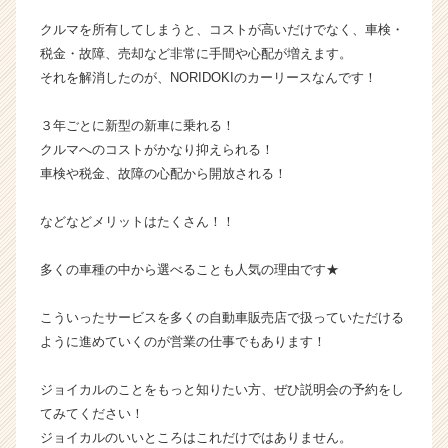
チ
クルマを所有してしまうと、コストが高いだけでなく、車検・
ャ
税金・故障、売却など非常に手間や心配が増えます。
ー・
それを解消したのが、NORIDOKIのカーリースなんです！
成
長
企
３年ごとに新型の新車に乗れる！
業
クルマへのコストがかなり抑えられる！
か
車検や税金、故障の心配から開放される！
ら
ス
などなどメリットはたくさん！！
カ
ウ
多くの車種の中から選べることも人気の理由です★
ト
が
届
こういったサービスを多くの自動車販売店で扱っていただける
く
ように進めていくのが営業の仕事でもあります！
就
活
ジョイカルのことをもっと知りたい方、ぜひ説明会の予約をし
サ
てみてください！
イ
ジョイカルのいいところはこれだけではありません。
ト