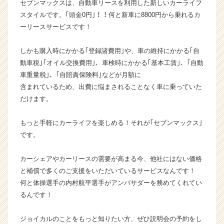
セブンマックスは、自動車リースを利用した新しいカーライフ
ャ
スタイルです。｢頭金0円｣！！何と新車に8800円から乗れるカ
ー・
ーリースサービスです！
成
長
しかも購入時にかかる｢登録諸費用｣や、車の維持にかかる｢自
企
業
動車税｣｢オイル交換費用｣、車検時にかかる｢基本工賃｣、｢自動
か
車重量税｣、｢自賠責保険料｣などが月額に
ら
含まれているため、出費に悩まされることなく車に乗っていた
ス
だけます。
カ
ウ
もっと手軽にカーライフを楽しめる！それが｢セブンマックス｣
ト
です。
が
届
く
カーシェアやカーリースの需要が高まる今、他社にはない価格
就
と補償で多くのご支援をいただいているサービスなんです！
活
何と体操選手の内村航平選手がアンバサダーを務めてくれてい
サ
るんです！
イ
ト
ジョイカルのことをもっと知りたい方、ぜひ説明会の予約をし
チ