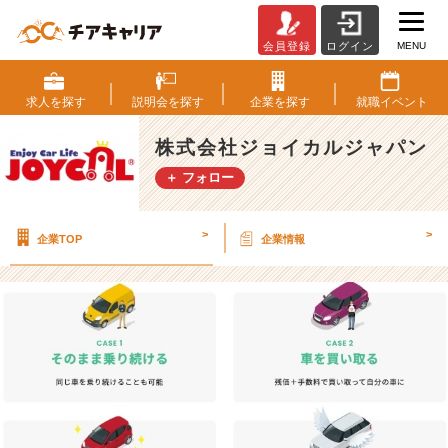
MENU
会員登録
ログイン
ジ
ョ
イ
求人を
探す
説明会を
探す
企業を
探す
就職
イベント
カ
ル
株式会社ジョイカルジャパン
の
＋ フォロー
事
業
紹
>
>
企業TOP
企業情報
介！！〜
セ
ブ
ン
マ
ッ
ク
ス〜
【株
式