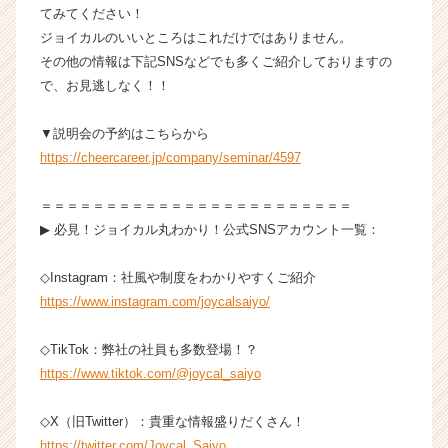
ア
てみてください！
キ
ジョイカルのいいところはこれだけではありません。
ャ
その他の情報は下記SNSなどでも多くご紹介しておりますの
リ
で、お見逃しなく！！
ア
（C
▼説明会の予約はこちらから
h
https://cheercareer.jp/company/seminar/4597
e
e
r
＝＝＝＝＝＝＝＝＝＝＝＝＝＝＝＝＝＝＝＝＝＝＝＝
C
▶︎ 必見！ジョイカル丸わかり！公式SNSアカウント一覧：
a
r
◇Instagram：社風や制度をわかりやすくご紹介
e
https://www.instagram.com/joycalsaiyo/
e
r）
◇TikTok：弊社の社員も多数登場！？
https://www.tiktok.com/@joycal_saiyo
◇X（旧Twitter）：貴重な情報盛りだくさん！
https://twitter.com/Joycal_Saiyo