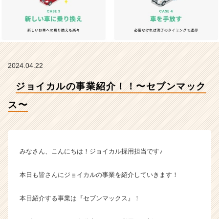
会
社
ジ
ョ
イ
カ
ル
2024.04.22
ジ
ャ
ジョイカルの事業紹介！！〜セブンマック
パ
ス〜
ン
の
タ
イ
ム
みなさん、こんにちは！ジョイカル採用担当です♪
ラ
イ
本日も皆さんにジョイカルの事業を紹介していきます！
ン】
|
ベ
本日紹介する事業は『セブンマックス』！
ン
チ