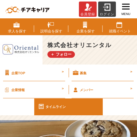
MENU
会員登録
ログイン
リ
フ
レ
求人を
探す
説明会を
探す
企業を
探す
就職
イベント
ッ
シ
株式会社オリエンタル
ュ
＋ フォロー
の
極
意
>
>
企業TOP
募集
は
「好
き」
>
>
企業情報
メンバー
の
研
究
タイムライン
に
あ
る
【株