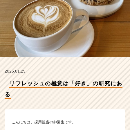
式
会
社
オ
リ
エ
ン
タ
ル
の
タ
イ
2025.01.29
ム
ラ
リフレッシュの極意は「好き」の研究にあ
イ
ン】
る
|
ベ
ン
チ
こんにちは、採用担当の御園生です。
ャ
ー・