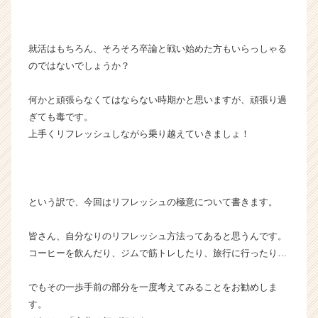
成
長
企
就活はもちろん、そろそろ卒論と戦い始めた方もいらっしゃる
業
のではないでしょうか？
か
ら
何かと頑張らなくてはならない時期かと思いますが、頑張り過
ス
ぎても毒です。
カ
ウ
上手くリフレッシュしながら乗り越えていきましょ！
ト
が
届
く
という訳で、今回はリフレッシュの極意について書きます。
就
活
皆さん、自分なりのリフレッシュ方法ってあると思うんです。
サ
イ
コーヒーを飲んだり、ジムで筋トレしたり、旅行に行ったり…
ト
チ
でもその一歩手前の部分を一度考えてみることをお勧めしま
ア
す。
キ