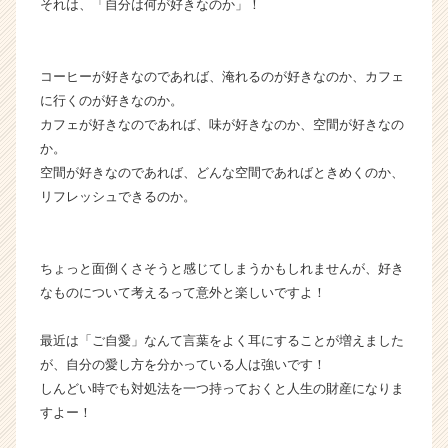
それは、「自分は何が好きなのか」！
ャ
リ
ア
（C
コーヒーが好きなのであれば、淹れるのが好きなのか、カフェ
h
に行くのが好きなのか。
e
カフェが好きなのであれば、味が好きなのか、空間が好きなの
e
か。
r
空間が好きなのであれば、どんな空間であればときめくのか、
C
リフレッシュできるのか。
a
r
e
e
ちょっと面倒くさそうと感じてしまうかもしれませんが、好き
r）
なものについて考えるって意外と楽しいですよ！
最近は「ご自愛」なんて言葉をよく耳にすることが増えました
が、自分の愛し方を分かっている人は強いです！
しんどい時でも対処法を一つ持っておくと人生の財産になりま
すよー！