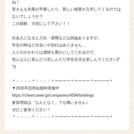
ね！
ト
皆さんも先輩が卒業したり、新しい後輩が入学してくるのでは
が
ないでしょうか？
届
この経験、大切にして下さい！！
く
就
活
社会人になると入社・退職などは勿論ありますが、
サ
学生の時ほど出会いや別れはありません…
イ
人とのかかわりは感情も豊かにしてくれるので、
ト
色んな人に喜んだり悲しんだり学生生活を楽しんでください(^
チ
^)/
ア
キ
＊－－－－＊－－－－＊ーーーー＊ーーーー＊ーーーー＊
ャ
リ
▼2026卒説明会随時実施中
ア
https://cheercareer.jp/companies/4594/briefings
（C
参加理由は「なんとなく」でも構いません♪
h
ぜひご参加ください！
e
＊－－－－＊－－－－＊ーーーー＊ーーーー＊ーーーー＊
e
r
C