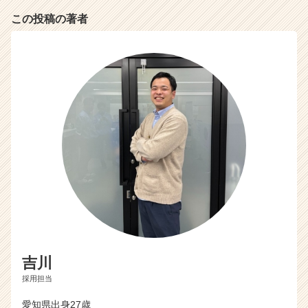
a
この投稿の著者
r
e
e
r）
吉川
採用担当
愛知県出身27歳