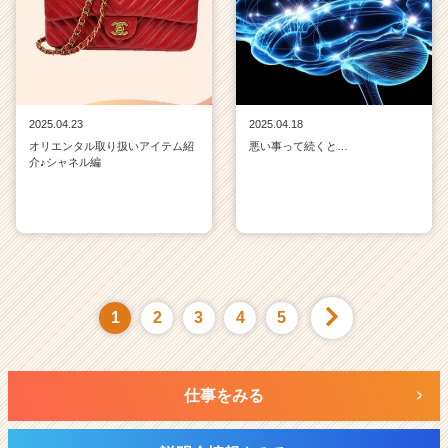
2025.04.23
2025.04.18
オリエンタル取り扱いアイテム紹
悪い事って続くと…
介♪シャネル編
1
2
3
4
5
仕事をみる