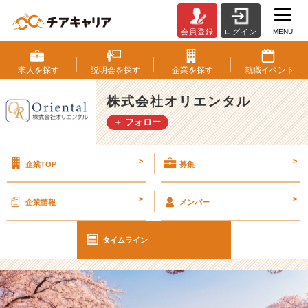
MENU
会員登録
ログイン
出
会
い
求人を
探す
説明会を
探す
企業を
探す
就職
イベント
と
別
株式会社オリエンタル
れ
＋ フォロー
の
季
節
>
>
企業TOP
募集
【株
式
会
>
>
企業情報
メンバー
社
オ
リ
タイムライン
エ
ン
タ
ル