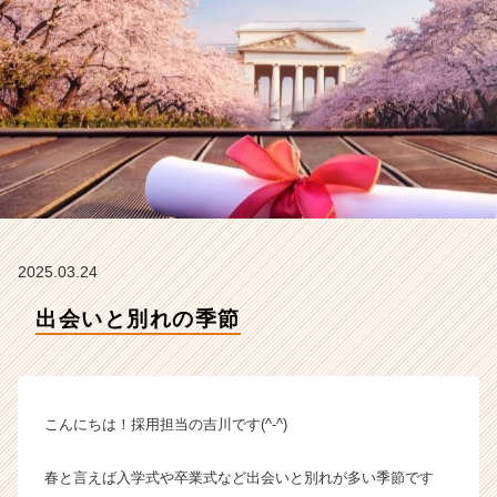
の
タ
イ
ム
ラ
イ
ン】
|
ベ
ン
チ
ャ
2025.03.24
ー・
成
出会いと別れの季節
長
企
業
か
こんにちは！採用担当の吉川です(^-^)
ら
ス
カ
春と言えば入学式や卒業式など出会いと別れが多い季節です
ウ