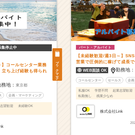
募集停止中
パート・アルバイト
【未経験歓迎/週3日～】SN
ブックマーク
営業で圧倒的に稼げて成長で
～】コールセンター業務
勤務地
WEB面談 OK
！立ち上げ経験も得られ
コールセンター
セールス
企画
勤務地：
東京都
私服OK
学歴不問
起業志望歓迎
ス
企画・マーケティング
転勤無し
残業少なめ
志望歓迎
未経験OK
株式会社Link
20
nk