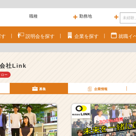
探す
説明会を
探す
企業を
探す
就職
イ
会社Link
ォロー
募集
企業情報