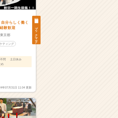
】自分らしく働く
ブックマーク
経験歓迎
：
東京都
ーケティング
不問
土日休み
なめ
24年07月31日 11:04 更新