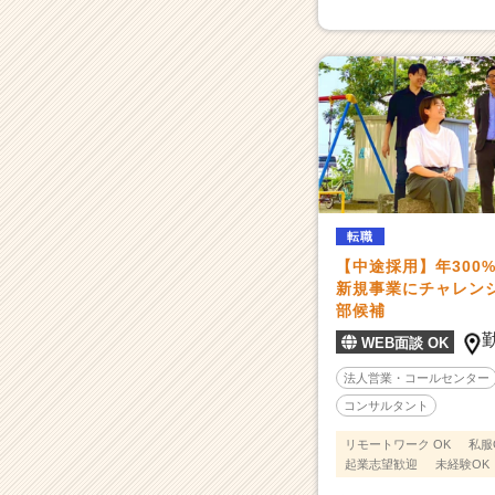
ャ
リ
ア
（C
h
e
e
r
C
a
転職
r
【中途採用】年300
e
新規事業にチャレンジ
e
部候補
r）
WEB面談 OK
法人営業・コールセンター
コンサルタント
リモートワーク OK
私服
起業志望歓迎
未経験OK