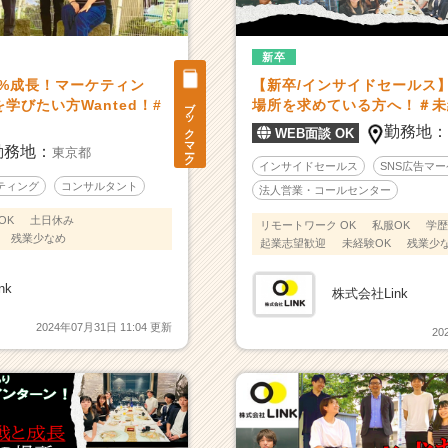
新卒
0%成長！マーケティン
【新卒/インサイドセールス
ブックマーク
学びたい方Wanted！#
場所を求めている方へ！＃未
勤務地
WEB面談 OK
勤務地：
東京都
インサイドセールス
SNS広告マ
ティング
コンサルタント
法人営業・コールセンター
OK
土日休み
リモートワーク OK
私服OK
学歴
残業少なめ
起業志望歓迎
未経験OK
残業少
nk
株式会社Link
2024年07月31日 11:04 更新
20