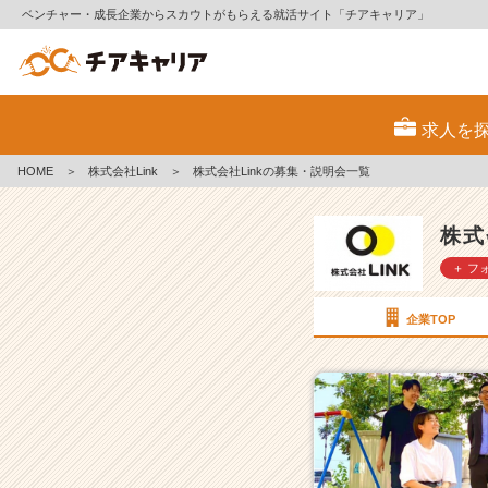
ベンチャー・成長企業からスカウトがもらえる就活サイト「チアキャリア」
株
式
求人を
会
社
HOME
＞
株式会社Link
＞
株式会社Linkの募集・説明会一覧
L
i
n
株式
k
＋ フ
の
採
用/
企業TOP
求
人
一
覧
-
【売
上