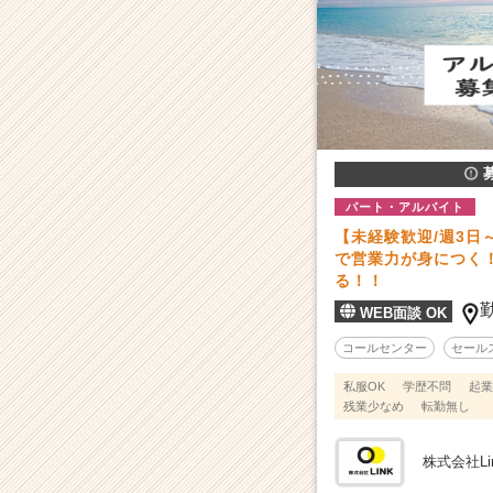
成
長
企
業
か
ら
ス
カ
ウ
パート・アルバイト
ト
【未経験歓迎/週3日
が
で営業力が身につく
届
る！！
く
WEB面談 OK
就
活
コールセンター
セール
サ
私服OK
学歴不問
起業
イ
残業少なめ
転勤無し
ト
チ
ア
株式会社Li
キ