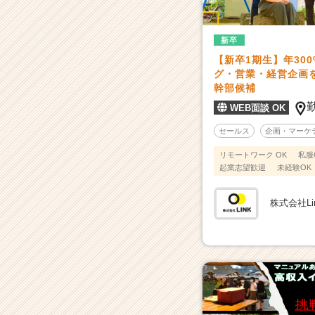
3
0
0%
新卒
成
【新卒1期生】年30
長！】
グ・営業・経営企画を
I
幹部候補
T・
WEB面談 OK
D
X・
セールス
企画・マーケ
S
N
リモートワーク OK
私服
起業志望歓迎
未経験OK
S
マ
ー
株式会社Li
ケ
テ
ィ
ン
グ
な
ど