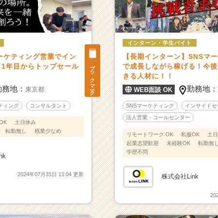
インターン・学生バイト
マーケティング営業でイン
【長期インターン】SNSマ
ブックマーク
！1年目からトップセール
で成長しながら稼げる！今後
きる人材に！！
勤務地：
勤務地
東京都
WEB面談 OK
ティング
コンサルタント
SNSマーケティング
インサイドセ
法人営業・コールセンター
OK
土日休み
転勤無し
残業少なめ
リモートワーク OK
私服OK
土日
起業志望歓迎
未経験OK
転勤無
学歴不問
nk
2024年07月31日 11:04 更新
株式会社Link
20