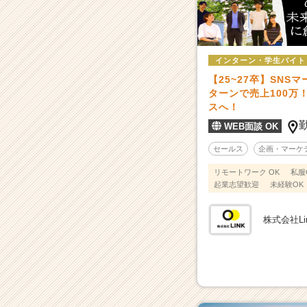
多
角
的
に
事
インターン・学生バイト
業
【25~27卒】SNS
展
ターンで売上100万
開！
スへ！
3
WEB面談 OK
期
目
セールス
企画・マーケ
ベ
リモートワーク OK
私服
ン
起業志望歓迎
未経験OK
チ
ャ
ー！
株式会社Li
|
ベ
ン
チ
ャ
ー・