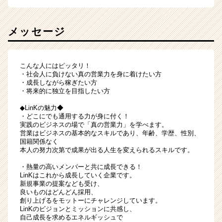
メッセージ
こんな人にはピッタリ！
・社会人に負けない真の営業力を身に着けたい方
・成長しながら稼ぎたい方
・将来的に独立を目指したい方
◆LinKの魅力◆
・どこにでも通用する力が身に付く！
実践のビジネスの場で「真の営業力」を学べます。
営業はビジネスの基本的なスキルであり、年齢、学歴、性別、
国籍関係なく
本人の努力次第で成果が出る人生を変えられるスキルです。
・熱量の高いメンバーと共に成長できる！
LinKはこれから成長していく企業です。
新規事業の提案なども受け、
良いものはどんどん採用、
創り上げるをモットーにチャレンジしています。
LinKのビジョンとミッションに共感し、
自己成長を求めるエネルギッシュで