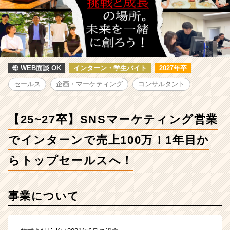
ン
グ
営
業
で
イ
ン
WEB面談 OK
インターン・学生バイト
2027年卒
タ
セールス
企画・マーケティング
コンサルタント
ー
ン
で
【25~27卒】SNSマーケティング営業
売
上
でインターンで売上100万！1年目か
100
万！
らトップセールスへ！
1
年
目
事業について
か
ら
ト
ッ