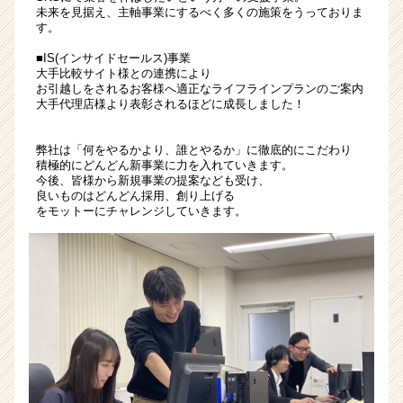
ト
未来を見据え、主軸事業にするべく多くの施策をうっておりま
す。
が
届
■IS(インサイドセールス)事業
く
大手比較サイト様との連携により
就
お引越しをされるお客様へ適正なライフラインプランのご案内
大手代理店様より表彰されるほどに成長しました！
活
サ
イ
弊社は「何をやるかより、誰とやるか」に徹底的にこだわり
ト
積極的にどんどん新事業に力を入れていきます。
チ
今後、皆様から新規事業の提案なども受け、
良いものはどんどん採用、創り上げる
ア
をモットーにチャレンジしていきます。
キ
ャ
リ
ア
（CheerCareer）