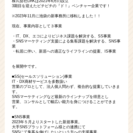
株式会社LinKは2021年6月の設立
プ
3期目を迎えたピチピチの『ド！』ベンチャー企業です！
セ
※2023年11月に池袋の新事務所に移転しました！！
ー
ル
現在、事業内容として３事業
ス
・IT、DX、エコによりビジネス課題を解決する、SS事業
へ！
・SNSマーケティング支援による集客課題を解決する、SNS事
|
業
ベ
・転居に伴い、新居への適正なライフラインの提案、IS事業
ン
チ
を展開中です。
ャ
ー・
■SS(セールスソリューション)事業
成
IT・DX商材サービスを多数扱い
長
営業のプロとして、法人個人問わず、複合的な提案していきま
す。
企
SNSマーケティングなど最新のラインナップを得意とし
業
営業、コンサルとして幅広い能力を身につけることができま
か
す。
ら
■SNS事業
ス
2023年５月よりスタートした新規事業。
カ
大手SNSプラットフォーム様との連携にて
ウ
SNSにて集客を伸ばしたいという方への支援事業。