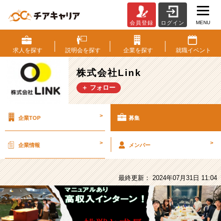
MENU
会員登録
ログイン
株
式
会
求人を
探す
説明会を
探す
企業を
探す
就職
イベント
社
Link
株式会社Link
の
＋ フォロー
採
用/
求
>
企業TOP
募集
人
-
【25~27
>
>
企業情報
メンバー
卒】
SNS
マ
最終更新： 2024年07月31日 11:04
ー
ケ
テ
ィ