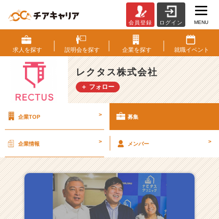
MENU
会員登録
ログイン
レ
ク
タ
求人を
探す
説明会を
探す
企業を
探す
就職
イベント
ス
株
レクタス株式会社
式
＋ フォロー
会
社
の
>
企業TOP
募集
採
用/
求
>
>
企業情報
メンバー
人
一
覧
-
【経
営
企