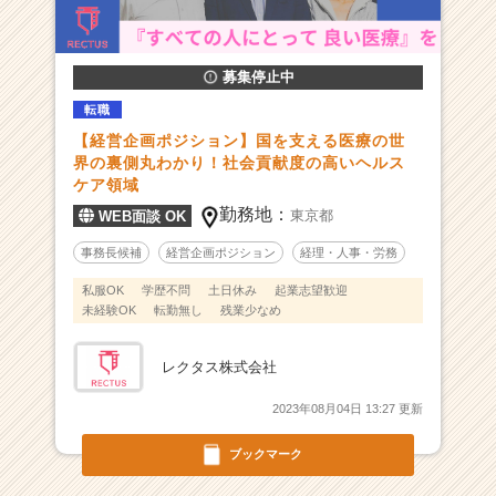
画
ポ
ジ
シ
募集停止中
ョ
転職
ン】
【経営企画ポジション】国を支える医療の世
国
界の裏側丸わかり！社会貢献度の高いヘルス
を
ケア領域
支
勤務地：
え
東京都
WEB面談 OK
る
事務長候補
経営企画ポジション
経理・人事・労務
医
療
私服OK
学歴不問
土日休み
起業志望歓迎
の
未経験OK
転勤無し
残業少なめ
世
界
レクタス株式会社
の
裏
2023年08月04日 13:27 更新
側
丸
ブックマーク
わ
か