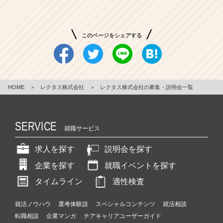
り！
社
会
このページをシェアする
貢
献
度
の
高
HOME
＞
レクタス株式会社
＞
レクタス株式会社の募集・説明会一覧
い
ヘ
ル
SERVICE
ス
就職サービス
ケ
ア
求人を探す
説明会を探す
領
企業を探す
就職イベントを探す
域
|
タイムライン
適性検査
ベ
ン
就活ノウハウ
選考体験談
スペシャルコンテンツ
就活相談
チ
転職相談
企業マンガ
チアキャリアユーザーガイド
ャ