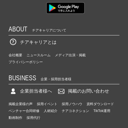
ー・
成
長
企
業
ABOUT
チアキャリアについて
か
ら
チアキャリアとは
ス
カ
会社概要
ニュースルーム
メディア出演・掲載
ウ
プライバシーポリシー
ト
が
届
BUSINESS
企業・採用担当者様
く
就
企業担当者様へ
掲載のお問い合わせ
活
サ
掲載企業様の声
採用イベント
採用ノウハウ
資料ダウンロード
イ
ベンチャー合同研修
人材紹介
チアコネクション
TikTok運用
ト
チ
動画制作
採用代行
ア