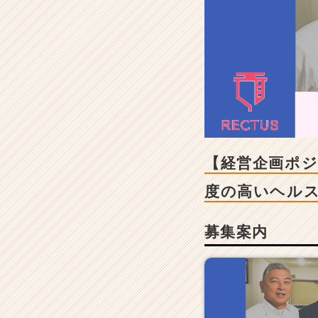
ポ
ジ
シ
ョ
ン】
国
を
支
え
る
医
【経営企画ポ
療
の
度の高いヘル
世
界
募集案内
の
裏
側
丸
わ
か