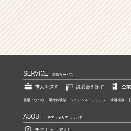
ャ
リ
ア
（C
h
e
e
r
C
a
r
e
SERVICE
就職サービス
e
r）
求人を探す
説明会を探す
企業
就活ノウハウ
選考体験談
スペシャルコンテンツ
就活相談
ABOUT
チアキャリアについて
チアキャリアとは