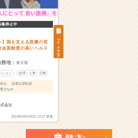
募集停止中
ブックマーク
ン】国を支える医療の世
社会貢献度の高いヘルス
勤務地：
東京都
ジション
経理・人事・労務
休み
起業志望歓迎
業少なめ
株式会社
2023年08月04日 13:27 更新
募集一覧へ