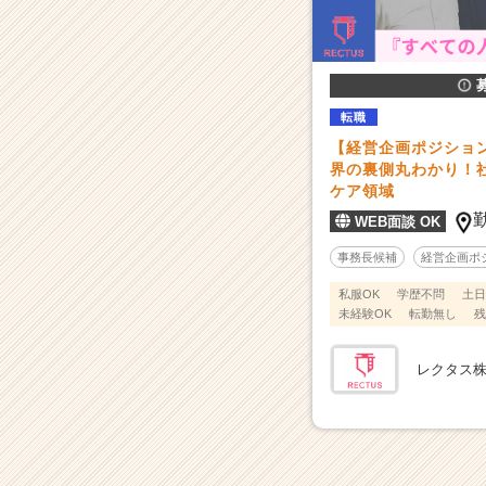
り！
社
会
貢
献
度
転職
の
【経営企画ポジショ
高
界の裏側丸わかり！
い
ケア領域
ヘ
WEB面談 OK
ル
ス
事務長候補
経営企画ポ
ケ
私服OK
学歴不問
土日
ア
未経験OK
転勤無し
残
領
域
|
レクタス
ベ
ン
チ
ャ
ー・