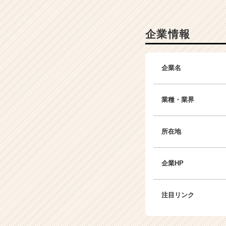
成
長
企
企業情報
業
か
ら
企業名
ス
カ
ウ
業種・業界
ト
が
届
所在地
く
就
活
企業HP
サ
イ
ト
注目リンク
チ
ア
キ