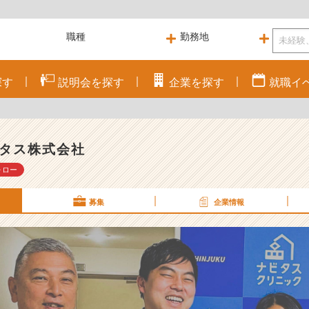
探す
説明会を
探す
企業を
探す
就職
イ
タス株式会社
ォロー
募集
企業情報