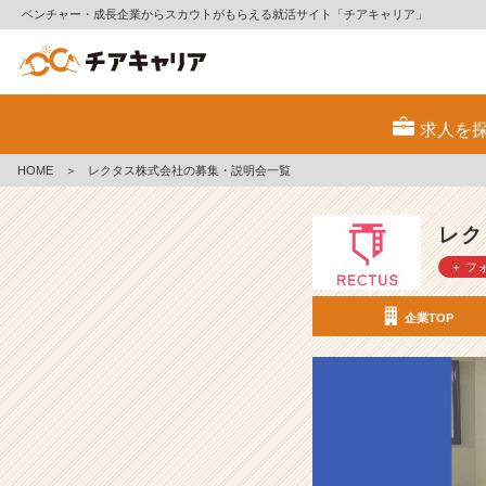
ベンチャー・成長企業からスカウトがもらえる就活サイト「チアキャリア」
レ
ク
求人を
タ
ス
HOME
＞
レクタス株式会社の募集・説明会一覧
株
式
会
レク
社
＋ フ
の
採
用/
企業TOP
求
人
-
【経
営
企
画