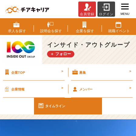
MENU
会員登録
ログイン
【I
O
G
求人を
探す
説明会を
探す
企業を
探す
就職
イベント
っ
て
インサイド・アウトグループ
ナ
＋ フォロー
ニ？】
そ
の
>
>
企業TOP
募集
「優
し
そ
>
>
企業情報
メンバー
う」
で
後
タイムライン
悔
し
ま
せ