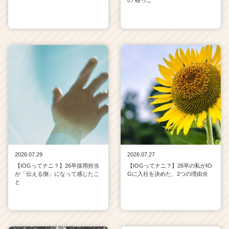
の"根っこ"
2026.07.29
2026.07.27
【IOGってナニ？】26卒採用担当
【IOGってナニ？】26卒の私がIO
が「伝える側」になって感じたこ
Gに入社を決めた、2つの理由🌼
と