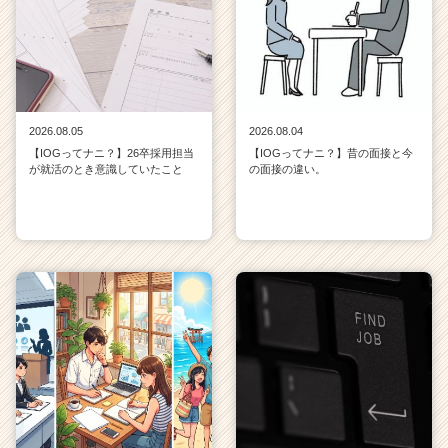
2026.08.05
2026.08.04
【IOGってナニ？】26卒採用担当
【IOGってナニ？】昔の面接と今
が就活のとき意識していたこと
の面接の違い。