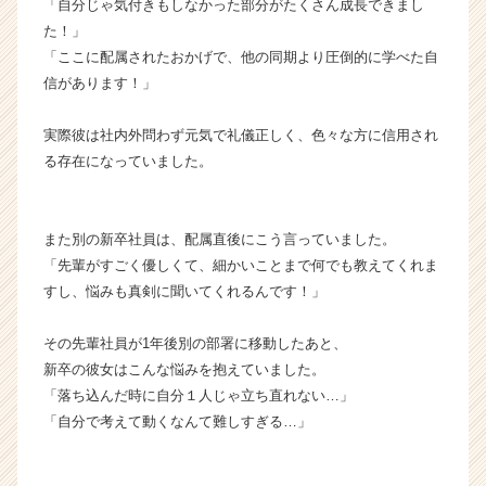
「自分じゃ気付きもしなかった部分がたくさん成長できまし
イ
た！」
ト
「ここに配属されたおかげで、他の同期より圧倒的に学べた自
チ
ア
信があります！」
キ
ャ
実際彼は社内外問わず元気で礼儀正しく、色々な方に信用され
リ
る存在になっていました。
ア
（C
h
また別の新卒社員は、配属直後にこう言っていました。
e
e
「先輩がすごく優しくて、細かいことまで何でも教えてくれま
r
すし、悩みも真剣に聞いてくれるんです！」
C
a
その先輩社員が1年後別の部署に移動したあと、
r
新卒の彼女はこんな悩みを抱えていました。
e
「落ち込んだ時に自分１人じゃ立ち直れない…」
e
「自分で考えて動くなんて難しすぎる…」
r）