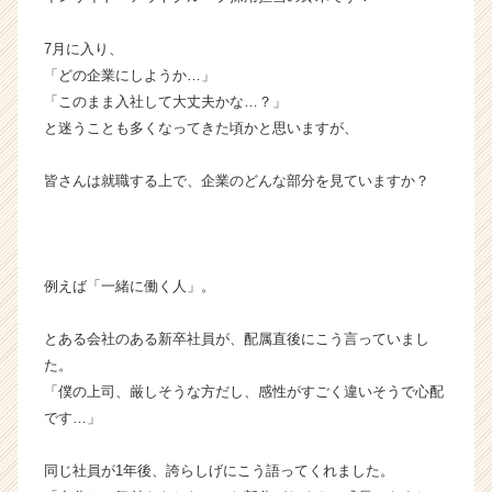
ベ
ン
7月に入り、
チ
「どの企業にしようか…」
ャ
「このまま入社して大丈夫かな…？」
ー・
と迷うことも多くなってきた頃かと思いますが、
成
長
皆さんは就職する上で、企業のどんな部分を見ていますか？
企
業
か
ら
ス
例えば「一緒に働く人」。
カ
ウ
とある会社のある新卒社員が、配属直後にこう言っていまし
ト
た。
が
届
「僕の上司、厳しそうな方だし、感性がすごく違いそうで心配
く
です…」
就
活
同じ社員が1年後、誇らしげにこう語ってくれました。
サ