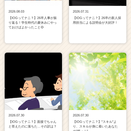
2026.08.03
2026.07.31
【IOGってナニ？】26卒人事が振
【IOGってナニ？】26卒の新人採
り返る！学生時代の夏休みにやっ
用担当による説明会が大好評！
ておけばよかったこと🌻
2026.07.30
2026.07.30
【IOGってナニ？】面接でちゃん
【IOGってナニ？】"スキル"よ
と答えたのに落ちた…その訳は？
り、スキルが身に着いたあなた