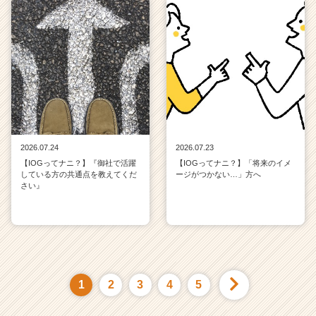
2026.07.24
2026.07.23
【IOGってナニ？】『御社で活躍
【IOGってナニ？】「将来のイメ
している方の共通点を教えてくだ
ージがつかない…」方へ
さい』
1
2
3
4
5