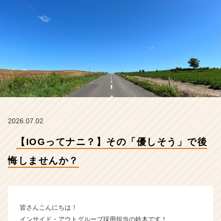
ん
か？
【イ
ン
サ
イ
ド・
ア
ウ
ト
グ
ル
2026.07.02
ー
プ
【IOGってナニ？】その「優しそう」で後
の
タ
悔しませんか？
イ
ム
ラ
イ
皆さんこんにちは！
ン】
インサイド・アウトグループ採用担当の鈴木です！
|