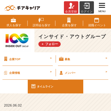
MENU
会員登録
ログイン
【I
O
G
求人を
探す
説明会を
探す
企業を
探す
就職
イベント
っ
て
インサイド・アウトグループ
ナ
＋ フォロー
ニ？】
「ど
ん
>
>
企業TOP
募集
な
こ
と
>
>
企業情報
メンバー
に
や
り
タイムライン
が
い
を
2026.06.02
感