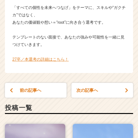
イ
「すべての個性を未来へつなげ」をテーマに、スキルや“ガクチ
ト
カ”ではなく、
チ
あなたの価値観や想い＝“root”に向き合う選考です。
ア
キ
ャ
テンプレートのない面接で、あなたの強みや可能性を一緒に見
リ
つけていきます。
ア
（C
27卒／本選考の詳細はこちら！
h
e
e
r
C
前の記事へ
次の記事へ
a
r
投稿一覧
e
e
r）