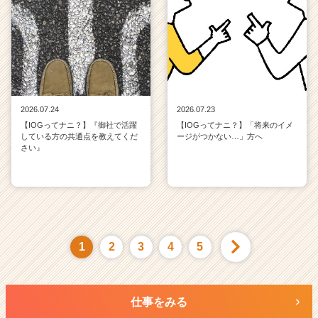
2026.07.24
2026.07.23
【IOGってナニ？】『御社で活躍
【IOGってナニ？】「将来のイメ
している方の共通点を教えてくだ
ージがつかない…」方へ
さい』
1
2
3
4
5
仕事をみる