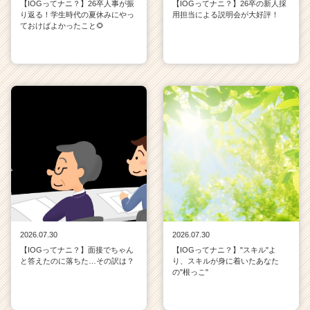
【IOGってナニ？】26卒人事が振
【IOGってナニ？】26卒の新人採
り返る！学生時代の夏休みにやっ
用担当による説明会が大好評！
ておけばよかったこと🌻
2026.07.30
2026.07.30
【IOGってナニ？】面接でちゃん
【IOGってナニ？】"スキル"よ
と答えたのに落ちた…その訳は？
り、スキルが身に着いたあなた
の"根っこ"