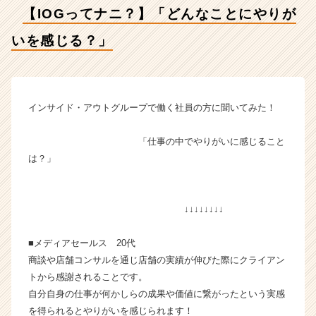
じ
【IOGってナニ？】「どんなことにやりが
る？」
【イ
いを感じる？」
ン
サ
イ
ド・
ア
インサイド・アウトグループで働く社員の方に聞いてみた！
ウ
ト
「仕事の中でやりがいに感じること
グ
は？」
ル
ー
プ
↓↓↓↓↓↓↓↓
の
タ
イ
■メディアセールス 20代
ム
商談や店舗コンサルを通じ店舗の実績が伸びた際にクライアン
ラ
トから感謝されることです。
イ
自分自身の仕事が何かしらの成果や価値に繋がったという実感
ン】
を得られるとやりがいを感じられます！
|