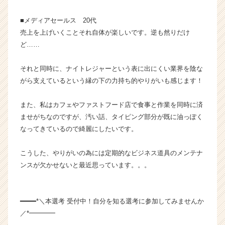
ベ
ン
■メディアセールス 20代
チ
売上を上げいくことそれ自体が楽しいです。逆も然りだけ
ャ
ど……
ー・
成
それと同時に、ナイトレジャーという表に出にくい業界を陰な
長
がら支えているという縁の下の力持ち的やりがいも感じます！
企
業
か
また、私はカフェやファストフード店で食事と作業を同時に済
ら
ませがちなのですが、汚い話、タイピング部分が既に油っぽく
ス
なってきているので綺麗にしたいです。
カ
ウ
こうした、やりがいの為には定期的なビジネス道具のメンテナ
ト
ンスが欠かせないと最近思っています。。。
が
届
く
就
━━━━*＼本選考 受付中！自分を知る選考に参加してみませんか
活
／*━━━━
サ