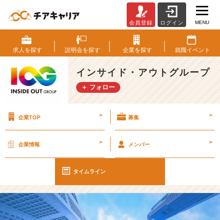
MENU
会員登録
ログイン
【I
O
G
求人を
探す
説明会を
探す
企業を
探す
就職
イベント
っ
て
インサイド・アウトグループ
ナ
＋ フォロー
ニ？】
4
月
>
>
企業TOP
募集
本
選
考
>
>
企業情報
メンバー
開
始
し
タイムライン
ま
し
た！
【イ