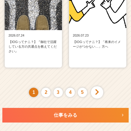
2026.07.24
2026.07.23
【IOGってナニ？】『御社で活躍
【IOGってナニ？】「将来のイメ
している方の共通点を教えてくだ
ージがつかない…」方へ
さい』
1
2
3
4
5
仕事をみる