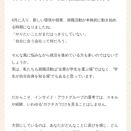
ャ
ー・
成
4月に入り、新しい環境や授業、就職活動が本格的に動き始め
長
る時期になりましたね。
企
「やりたいことがまだはっきりしていない」
業
「自分に合う会社って何だろう」
か
ら
ス
そんな風に悩みながら就活を進めている方も多いのではないで
カ
しょうか。
ウ
実は、私たちも就職活動は“企業が学生を選ぶ場”ではなく、“学
ト
生が自分自身を知る場”でもあると思っています。
が
届
く
だからこそ、インサイド・アウトグループの選考では、スキル
就
活
や経験、いわゆる“ガクチカ”だけを見ることはしません。
サ
イ
ト
大切にしているのは、あなたがどんなことに喜びを感じ、どん
チ