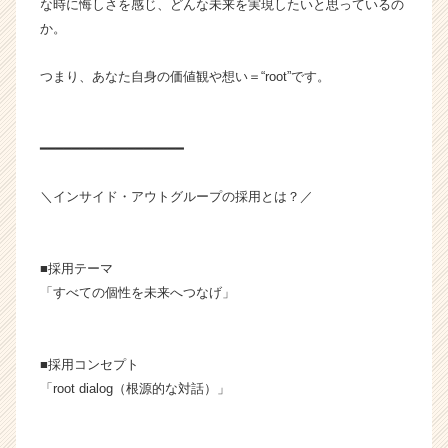
な時に悔しさを感じ、どんな未来を実現したいと思っているの
ア
か。
キ
ャ
リ
つまり、あなた自身の価値観や想い＝“root”です。
ア
（C
h
━━━━━━━━━━━━━━━━━━
e
e
＼インサイド・アウトグループの採用とは？／
r
C
a
r
■採用テーマ
e
「すべての個性を未来へつなげ」
e
r）
■採用コンセプト
「root dialog（根源的な対話）」