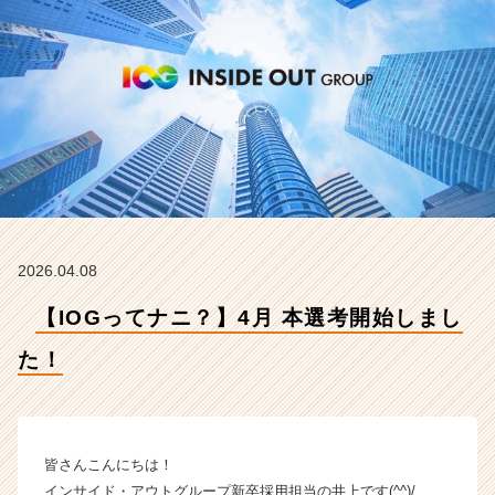
ン
サ
イ
ド・
ア
ウ
ト
グ
ル
ー
プ
の
2026.04.08
タ
イ
【IOGってナニ？】4月 本選考開始しまし
ム
ラ
た！
イ
ン】
|
ベ
皆さんこんにちは！
ン
インサイド・アウトグループ新卒採用担当の井上です(^^)/
チ