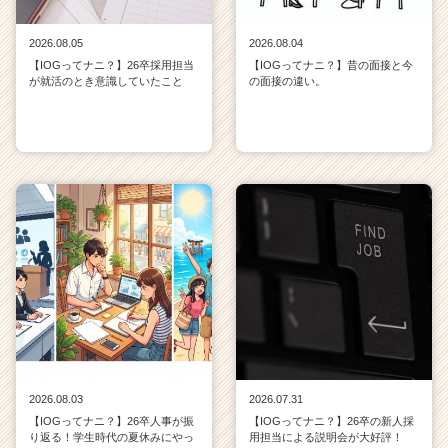
2026.08.05
2026.08.04
【IOGってナニ？】26卒採用担当
【IOGってナニ？】昔の面接と今
が就活のとき意識していたこと
の面接の違い。
2026.08.03
2026.07.31
【IOGってナニ？】26卒人事が振
【IOGってナニ？】26卒の新人採
り返る！学生時代の夏休みにやっ
用担当による説明会が大好評！