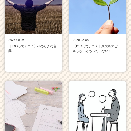
2026.08.07
2026.08.06
【IOGってナニ？】私の好きな言
【IOGってナニ？】未来をアピー
葉
ルしないともったいない！