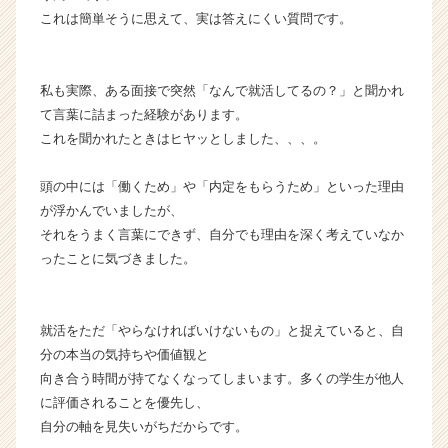
ら
これは簡単そうに思えて、実は答えにくい質問です。
ス
カ
ウ
私も実際、ある面接で突然「なんで就活してるの？」と聞かれ
ト
て言葉に詰まった経験があります。
が
届
これを聞かれたときはヒヤッとしました、、、。
く
就
頭の中には「働くため」や「内定をもらうため」といった理由
活
が浮かんでいましたが、
サ
それをうまく言葉にできず、自分でも理由を深く考えていなか
イ
ったことに気づきました。
ト
チ
ア
キ
就活をただ「やらなければいけないもの」と捉えていると、自
ャ
分の本当の気持ちや価値観と
リ
向き合う時間が持てなくなってしまいます。多くの学生が他人
ア
に評価されることを優先し、
（C
自分の軸を見失いがちだからです。
h