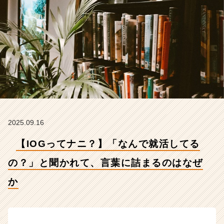
れ
て、
言
葉
に
詰
ま
る
の
は
な
ぜ
2025.09.16
か
【イ
【IOGってナニ？】「なんで就活してる
ン
サ
の？」と聞かれて、言葉に詰まるのはなぜ
イ
か
ド・
ア
ウ
ト
グ