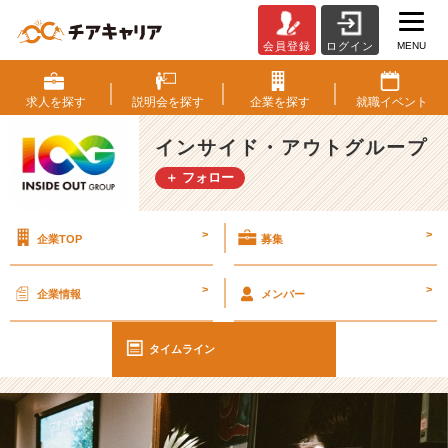
MENU
会員登録
ログイン
【I
O
G
求人を
探す
説明会を
探す
企業を
探す
就職
イベント
っ
て
インサイド・アウトグループ
ナ
＋ フォロー
ニ？】
「な
ん
>
>
企業TOP
募集
で
就
活
>
>
企業情報
メンバー
し
て
る
タイムライン
の？」
と
聞
か