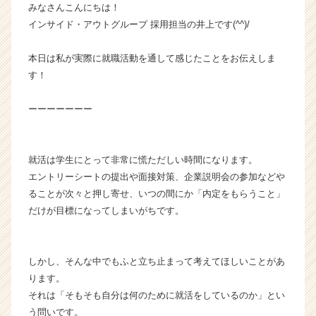
みなさんこんにちは！
ル
インサイド・アウトグループ 採用担当の井上です(^^)/
ー
プ
の
本日は私が実際に就職活動を通して感じたことをお伝えしま
タ
す！
イ
ム
ーーーーーーー
ラ
イ
ン】
就活は学生にとって非常に慌ただしい時間になります。
|
ベ
エントリーシートの提出や面接対策、企業説明会の参加などや
ン
ることが次々と押し寄せ、いつの間にか「内定をもらうこと」
チ
だけが目標になってしまいがちです。
ャ
ー・
成
しかし、そんな中でもふと立ち止まって考えてほしいことがあ
長
ります。
企
業
それは「そもそも自分は何のために就活をしているのか」とい
か
う問いです。