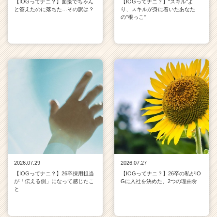
【IOGってナニ？】面接でちゃん
【IOGってナニ？】"スキル"よ
と答えたのに落ちた…その訳は？
り、スキルが身に着いたあなた
の"根っこ"
2026.07.29
2026.07.27
【IOGってナニ？】26卒採用担当
【IOGってナニ？】26卒の私がIO
が「伝える側」になって感じたこ
Gに入社を決めた、2つの理由🌼
と