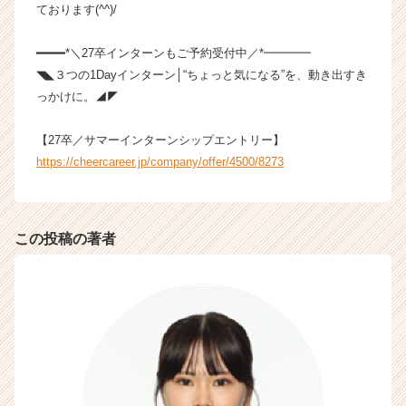
ております(^^)/
━━━━*＼27卒インターンもご予約受付中／*━━━━
◥◣３つの1Dayインターン│“ちょっと気になる”を、動き出すき
っかけに。◢◤
【27卒／サマーインターンシップエントリー】
https://cheercareer.jp/company/offer/4500/8273
この投稿の著者