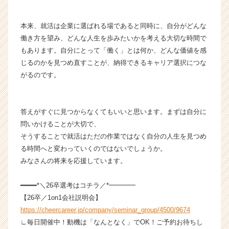
e
e
r
本来、就活は企業に選ばれる場であると同時に、自分がどんな
C
働き方を望み、どんな人生を歩みたいかを考える大切な時間で
a
もあります。自分にとって「働く」とは何か、どんな価値を感
r
じるのかを見つめ直すことが、納得できるキャリア選択につな
e
がるのです。
e
r）
答えがすぐに見つからなくてもいいと思います。まずは自分に
問いかけることが大切で、
そうすることで就活はただの作業ではなく自分の人生を見つめ
る時間へと変わっていくのではないでしょうか。
みなさんの将来を応援しています。
━━━━*＼26卒選考はコチラ／*━━━━
【26卒／1on1会社説明会】
https://cheercareer.jp/company/seminar_group/4500/9674
∟毎日開催中！動機は「なんとなく」でOK！ご予約お待ちし