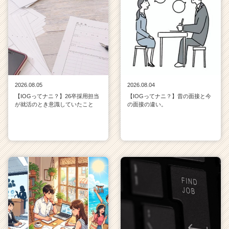
2026.08.05
2026.08.04
【IOGってナニ？】26卒採用担当
【IOGってナニ？】昔の面接と今
が就活のとき意識していたこと
の面接の違い。