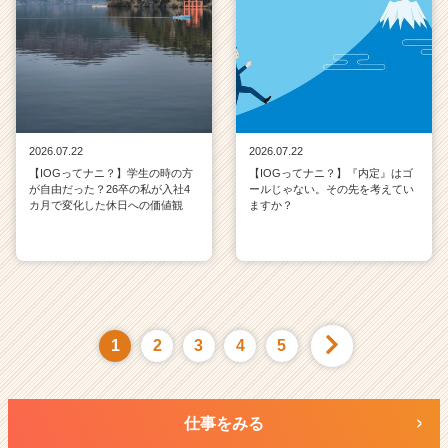
2026.07.22
2026.07.22
【IOGってナニ？】学生の時の方
【IOGってナニ？】『内定』はゴ
が自由だった？26卒の私が入社4
ールじゃない。その先を考えてい
カ月で変化した休日への価値観
ますか？
1
2
3
4
5
仕事をみる