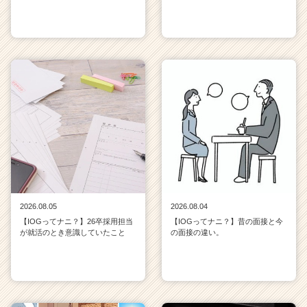
2026.08.05
2026.08.04
【IOGってナニ？】26卒採用担当
【IOGってナニ？】昔の面接と今
が就活のとき意識していたこと
の面接の違い。