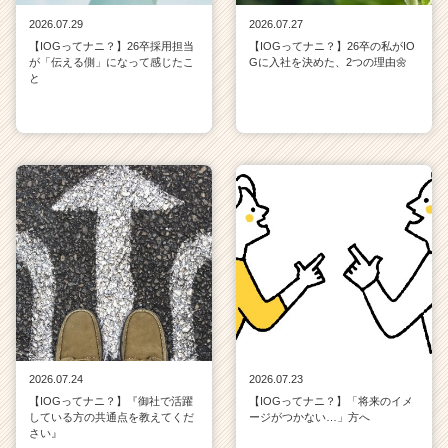
2026.07.29
2026.07.27
【IOGってナニ？】26卒採用担当
【IOGってナニ？】26卒の私がIO
が「伝える側」になって感じたこ
Gに入社を決めた、2つの理由🌼
と
2026.07.24
2026.07.23
【IOGってナニ？】『御社で活躍
【IOGってナニ？】「将来のイメ
している方の共通点を教えてくだ
ージがつかない…」方へ
さい』