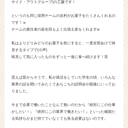
サイド・アウトグループ)の工藤です！
成
長
というのも同じ採用チームの吉村がお菓子をたくさんくれるの
企
です！ｗ
業
チームの責任者の萩生田もよく出張土産をくれますw
か
ら
ス
私はよりどりみどりのお菓子を前にすると、一度全部あけて味
カ
見するタイプで(小声)
ウ
味見して気に入ったものをずっと一途に食べ続けます！笑
ト
が
届
思えば昔からそうで、私が就活をしていた学生の頃、いろんな
く
就
業界の話を聞いてみたくてあちこちの説明会や面接にいってお
活
りました。
サ
イ
今まで企業で働いたことなんて無いのだから『絶対にこの仕事
ト
がしたい！』『絶対にこの業界で働きたい！』といった確固た
チ
る気持ちがまだ持てていなくても焦る必要はないのです。
ア
キ