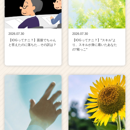
2026.07.30
2026.07.30
【IOGってナニ？】面接でちゃん
【IOGってナニ？】"スキル"よ
と答えたのに落ちた…その訳は？
り、スキルが身に着いたあなた
の"根っこ"