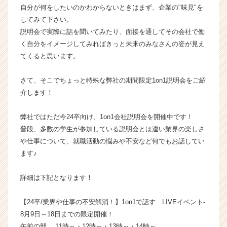
ャ
自分が何をしたいのかわからないときはまず、企業の"味見"を
リ
してみて下さい。
ア
説明会で実際に話を聞いてみたり、面接を通してその会社で働
（C
く自分をイメージしてみればきっと未来のみなさんの姿が見え
h
てくると思います。
e
e
さて、そこでちょっと特殊な弊社の期間限定1on1説明会をご紹
r
C
介します！
a
r
弊社ではただ今24卒向け、1on1会社説明会を開催中です！
e
普段、多数の学生が参加している説明会とは違い業界の楽しさ
e
や仕事について、就職活動の悩みや不安など何でもお話してい
r）
ます♪
詳細は下記となります！
【24卒/業界や仕事の不安解消！】1on1で話す LIVEイベント-
8月9日～18日までの限定開催！
午前の部 11時～・12時～・13時～・14時～