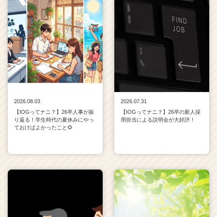
2026.08.03
2026.07.31
【IOGってナニ？】26卒人事が振
【IOGってナニ？】26卒の新人採
り返る！学生時代の夏休みにやっ
用担当による説明会が大好評！
ておけばよかったこと🌻