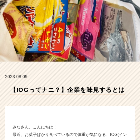
イ
ド・
ア
ウ
ト
グ
ル
ー
プ
の
タ
イ
2023.08.09
ム
ラ
【IOGってナニ？】企業を味見するとは
イ
ン】
|
ベ
ン
チ
みなさん、こんにちは！
ャ
最近、お菓子ばかり食べているので体重が気になる、IOG(イン
ー・