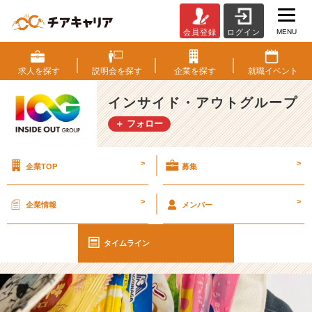
MENU
会員登録
ログイン
【I
O
G
求人を
探す
説明会を
探す
企業を
探す
就職
イベント
っ
て
インサイド・アウトグループ
ナ
＋ フォロー
ニ？】
企
業
>
>
企業TOP
募集
を
味
見
>
>
企業情報
メンバー
す
る
と
タイムライン
は
【イ
ン
サ