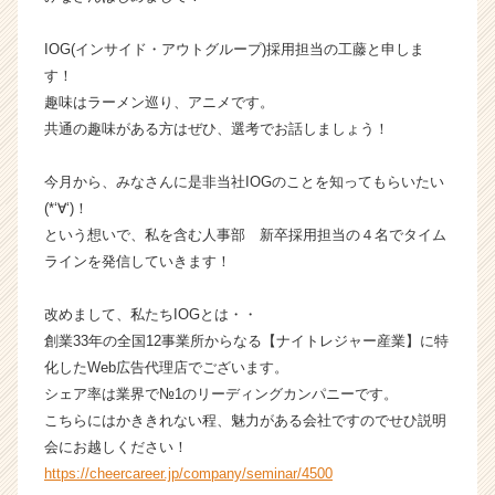
ベ
ン
IOG(インサイド・アウトグループ)採用担当の工藤と申しま
チ
す！
ャ
趣味はラーメン巡り、アニメです。
ー・
共通の趣味がある方はぜひ、選考でお話しましょう！
成
長
今月から、みなさんに是非当社IOGのことを知ってもらいたい
企
業
(*‘∀‘)！
か
という想いで、私を含む人事部 新卒採用担当の４名でタイム
ら
ラインを発信していきます！
ス
カ
改めまして、私たちIOGとは・・
ウ
創業33年の全国12事業所からなる【ナイトレジャー産業】に特
ト
化したWeb広告代理店でございます。
が
届
シェア率は業界で№1のリーディングカンパニーです。
く
こちらにはかききれない程、魅力がある会社ですのでせひ説明
就
会にお越しください！
活
https://cheercareer.jp/company/seminar/4500
サ