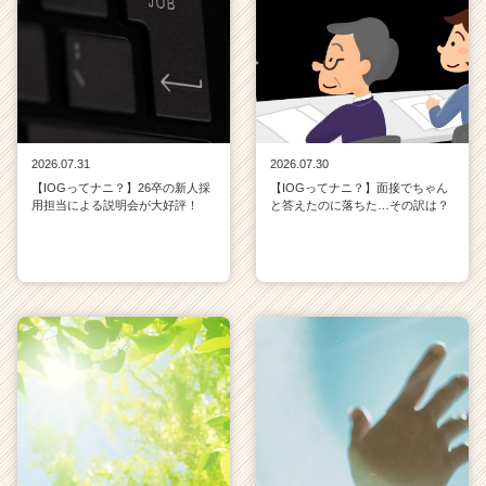
2026.07.31
2026.07.30
【IOGってナニ？】26卒の新人採
【IOGってナニ？】面接でちゃん
用担当による説明会が大好評！
と答えたのに落ちた…その訳は？