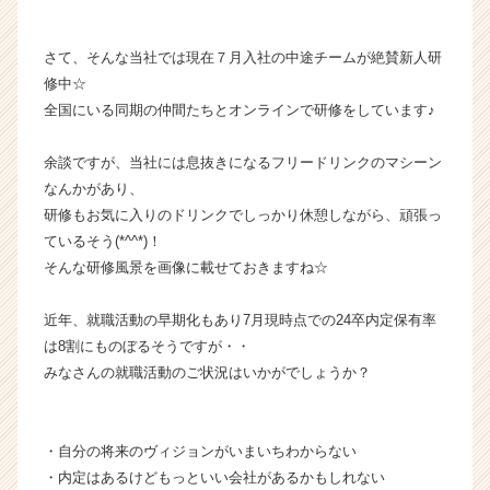
イ
ト
さて、そんな当社では現在７月入社の中途チームが絶賛新人研
チ
ア
修中☆
キ
全国にいる同期の仲間たちとオンラインで研修をしています♪
ャ
リ
余談ですが、当社には息抜きになるフリードリンクのマシーン
ア
なんかがあり、
（C
研修もお気に入りのドリンクでしっかり休憩しながら、頑張っ
h
ているそう(*^^*)！
e
e
そんな研修風景を画像に載せておきますね☆
r
C
近年、就職活動の早期化もあり7月現時点での24卒内定保有率
a
は8割にものぼるそうですが・・
r
みなさんの就職活動のご状況はいかがでしょうか？
e
e
r）
・自分の将来のヴィジョンがいまいちわからない
・内定はあるけどもっといい会社があるかもしれない