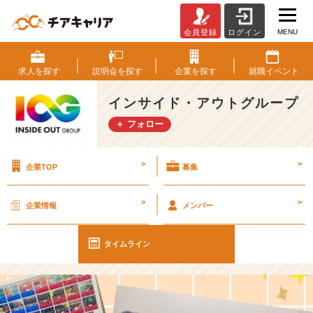
MENU
会員登録
ログイン
【I
O
G
求人を
探す
説明会を
探す
企業を
探す
就職
イベント
っ
て
インサイド・アウトグループ
ナ
＋ フォロー
ニ？】
研
修
>
>
企業TOP
募集
の
様
子
>
>
企業情報
メンバー
を
ち
ょ
タイムライン
こ
っ
と
ご