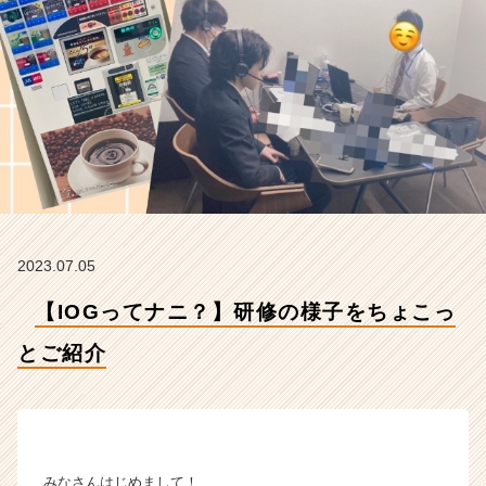
紹
介
【イ
ン
サ
イ
ド・
ア
ウ
ト
グ
ル
2023.07.05
ー
プ
【IOGってナニ？】研修の様子をちょこっ
の
タ
とご紹介
イ
ム
ラ
イ
ン】
みなさんはじめまして！
|