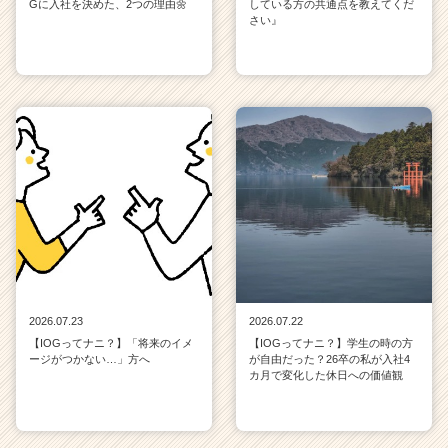
Gに入社を決めた、2つの理由🌼
している方の共通点を教えてくだ
さい』
2026.07.23
2026.07.22
【IOGってナニ？】「将来のイメ
【IOGってナニ？】学生の時の方
ージがつかない…」方へ
が自由だった？26卒の私が入社4
カ月で変化した休日への価値観