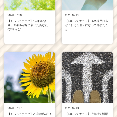
2026.07.30
2026.07.29
【IOGってナニ？】"スキル"よ
【IOGってナニ？】26卒採用担当
り、スキルが身に着いたあなた
が「伝える側」になって感じたこ
の"根っこ"
と
2026.07.27
2026.07.24
【IOGってナニ？】26卒の私がIO
【IOGってナニ？】『御社で活躍