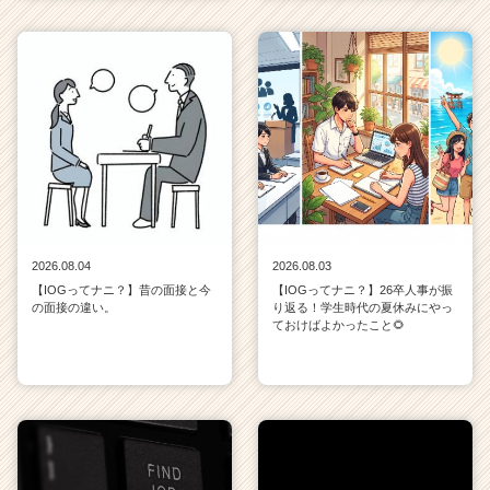
2026.08.04
2026.08.03
【IOGってナニ？】昔の面接と今
【IOGってナニ？】26卒人事が振
の面接の違い。
り返る！学生時代の夏休みにやっ
ておけばよかったこと🌻