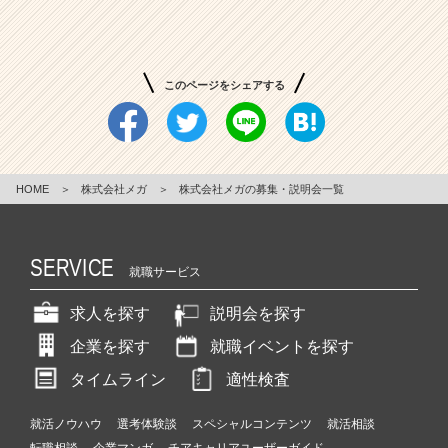
外
の
ビ
ジ
このページをシェアする
ネ
ス
イ
ン
フ
HOME
＞
株式会社メガ
＞
株式会社メガの募集・説明会一覧
ラ
企
業
SERVICE
|
就職サービス
ベ
ン
求人を探す
説明会を探す
チ
企業を探す
就職イベントを探す
ャ
ー・
タイムライン
適性検査
成
長
就活ノウハウ
選考体験談
スペシャルコンテンツ
就活相談
企