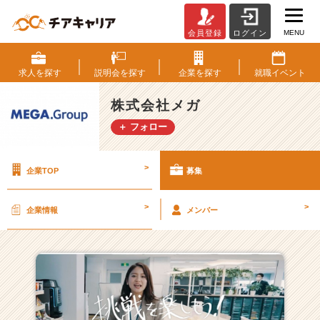
MENU
会員登録
ログイン
株
式
会
求人を
探す
説明会を
探す
企業を
探す
就職
イベント
社
メ
株式会社メガ
ガ
＋ フォロー
の
採
用/
>
企業TOP
募集
求
人
一
>
>
企業情報
メンバー
覧
-
“5
0
0
0
社