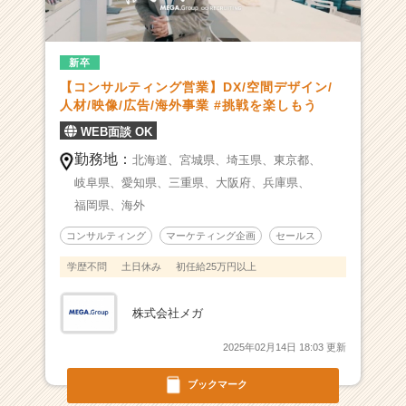
に
1
社”の
3
新卒
0
【コンサルティング営業】DX/空間デザイン/
周
人材/映像/広告/海外事業 #挑戦を楽しもう
年！
WEB面談 OK
D
X/
勤務地：
北海道、
宮城県、
埼玉県、
東京都、
空
岐阜県、
愛知県、
三重県、
大阪府、
兵庫県、
間
福岡県、
海外
デ
ザ
コンサルティング
マーケティング企画
セールス
イ
学歴不問
土日休み
初任給25万円以上
ン/
人
材/
株式会社メガ
映
像/
2025年02月14日 18:03 更新
広
告/
ブックマーク
海