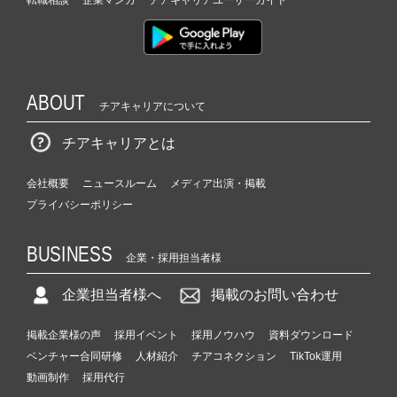
転職相談
企業マンガ
チアキャリアユーザーガイド
業
か
ら
ス
カ
ABOUT
ウ
チアキャリアについて
ト
が
チアキャリアとは
届
く
会社概要
ニュースルーム
メディア出演・掲載
就
プライバシーポリシー
活
サ
BUSINESS
イ
企業・採用担当者様
ト
チ
企業担当者様へ
掲載のお問い合わせ
ア
キ
掲載企業様の声
採用イベント
採用ノウハウ
資料ダウンロード
ャ
ベンチャー合同研修
人材紹介
チアコネクション
TikTok運用
リ
動画制作
採用代行
ア