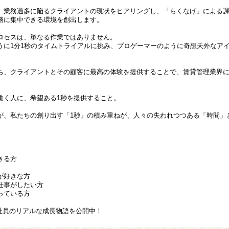
、業務過多に陥るクライアントの現状をヒアリングし、「らくなげ」による
務に集中できる環境を創出します。
ロセスは、単なる作業ではありません。
うに1分1秒のタイムトライアルに挑み、プロゲーマーのように奇想天外なア
ち、クライアントとその顧客に最高の体験を提供することで、賃貸管理業界
働く人に、希望ある1秒を提供すること。
が、私たちの創り出す「1秒」の積み重ねが、人々の失われつつある「時間」
。
きる方
が好きな方
仕事がしたい方
っている方
社員のリアルな成長物語を公開中！