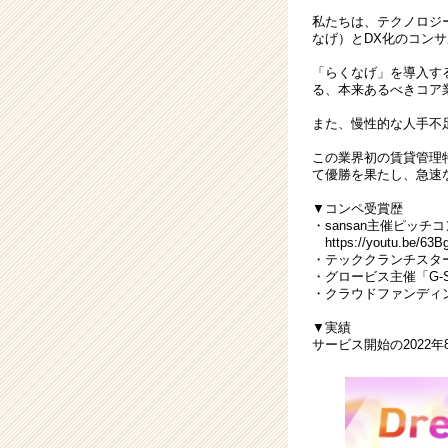
き
私たちは、テクノロジ
ま
なげ）とDX化のコン
せ
ん
「らくなげ」を導入す
か！
る、本来あるべきコア
|
また、慢性的な人手不
ベ
ン
この業界初の賃貸管理特化型
チ
て優勝を果たし、急速
ャ
▼コンペ受賞歴
ー・
・sansan主催ピッチコンテ
成
https://youtu.be/63
長
・テッククランチスタ
企
・グロービス主催「G-S
・クラウドファンディン
業
か
▼実績
ら
サービス開始の2022
ス
カ
ウ
ト
が