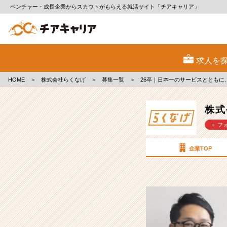
ベンチャー・成長企業からスカウトがもらえる就活サイト「チアキャリア」
株
式
求人を
会
社
HOME
＞
株式会社らくなげ
＞
募集一覧
＞
26卒｜日本一のサービスととも
ら
く
な
株式
げ
＋ フ
の
採
用/
企業TOP
求
人
-
26
卒
｜
日