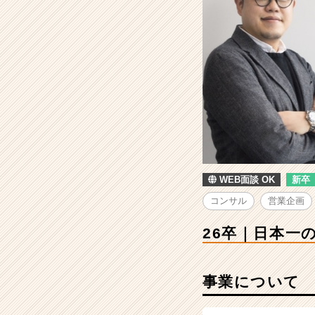
本
一
の
サ
ー
ビ
ス
と
と
も
に、
自
WEB面談 OK
新卒
身
の
コンサル
営業企画
能
力
26卒｜日本一
を
高
め
事業について
て
い