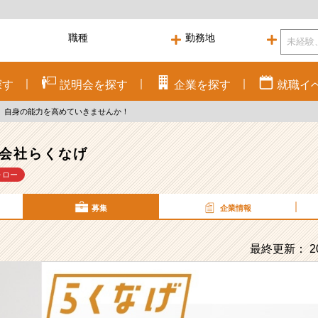
探す
説明会を
探す
企業を
探す
就職
イ
に、自身の能力を高めていきませんか！
会社らくなげ
ォロー
募集
企業情報
最終更新： 20