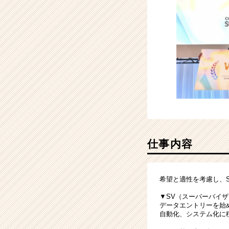
届
く
就
活
サ
イ
ト
チ
ア
キ
ャ
リ
ア
仕事内容
（CheerCareer）
希望と適性を考慮し、
▼SV（スーパーバイ
データエントリーを始
自動化、システム化に