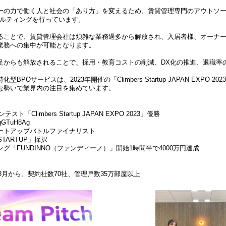
ーの力で働く人と社会の「あり方」を変えるため、賃貸管理専門のアウトソ
サルティングを行っています。
ることで、賃貸管理会社は煩雑な業務過多から解放され、入居者様、オーナ
業務への集中が可能となります。
足からも解放されることで、採用・教育コストの削減、DX化の推進、退職率
BPOサービスは、2023年開催の「Climbers Startup JAPAN EXPO 
な勢いで業界内の注目を集めています。
スト「Climbers Startup JAPAN EXPO 2023」優勝
BgGTuH8Ag
ートアップバトルファイナリスト
TARTUP」採択
グ「FUNDINNO（ファンディーノ）」開始1時間半で4000万円達成
年8月から、契約社数70社、管理戸数35万部屋以上