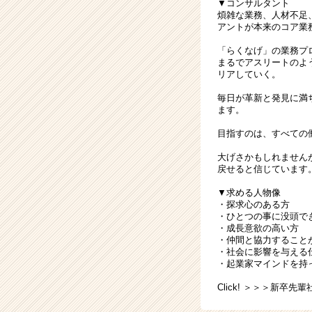
▼コンサルタント
煩雑な業務、人材不足
アントが本来のコア業
「らくなげ」の業務プ
まるでアスリートのよ
リアしていく。
毎日が革新と発見に満
ます。
目指すのは、すべての
大げさかもしれません
戻せると信じています
▼求める人物像
・探求心のある方
・ひとつの事に没頭で
・成長意欲の高い方
・仲間と協力すること
・社会に影響を与える
・起業家マインドを持
Click!
＞＞＞新卒先輩