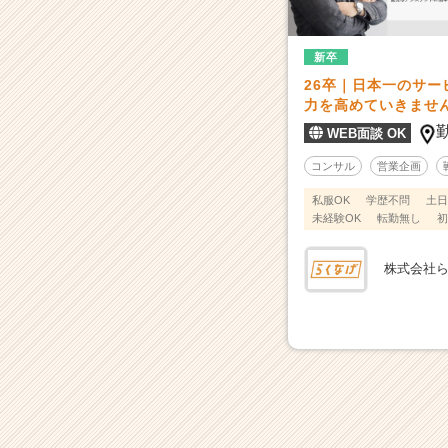
年
比
4
新卒
0
26卒｜日本一のサ
0%
力を高めていきませ
超
WEB面談 OK
え
の
コンサル
営業企画
超
成
私服OK
学歴不問
土日
未経験OK
転勤無し
初
長！
『業
界
株式会社
の
常
識』
を
変
え
る
不