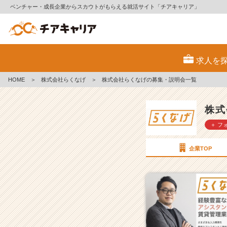
ベンチャー・成長企業からスカウトがもらえる就活サイト「チアキャリア」
株
式
求人を
会
社
HOME
＞
株式会社らくなげ
＞
株式会社らくなげの募集・説明会一覧
ら
く
な
株式
げ
＋ フ
の
採
用/
企業TOP
求
人
一
覧
-
【前