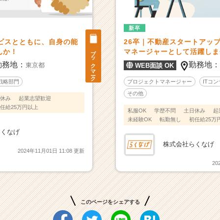
新卒
ービスとともに、自身の能
26卒｜不動産スタートアッ
ブックマーク
んか！
マネージャーとして活躍しま
勤務地：
勤務地
東京都
WEB面談 OK
戦略部門
プロジェクトマネージャー
ITコ
その他
休み
起業志望歓迎
任給25万円以上
私服OK
学歴不問
土日休み
起
未経験OK
転勤無し
初任給25万
らくなげ
株式会社らくなげ
2024年11月01日 11:08 更新
20
このページをシェアする