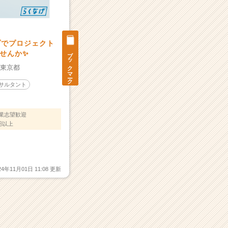
プでプロジェクト
ブックマーク
せんか✨️
：
東京都
ンサルタント
業志望歓迎
円以上
24年11月01日 11:08 更新