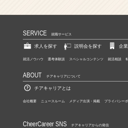
動
産
ス
タ
ー
ト
SERVICE
就職サービス
ア
ッ
求人を探す
説明会を探す
企業
プ！！
|
就活ノウハウ
選考体験談
スペシャルコンテンツ
就活相談
ベ
ン
チ
ABOUT
チアキャリアについて
ャ
ー・
チアキャリアとは
成
長
会社概要
ニュースルーム
メディア出演・掲載
プライバシー
企
業
か
ら
CheerCareer SNS
チアキャリアからの発信
ス