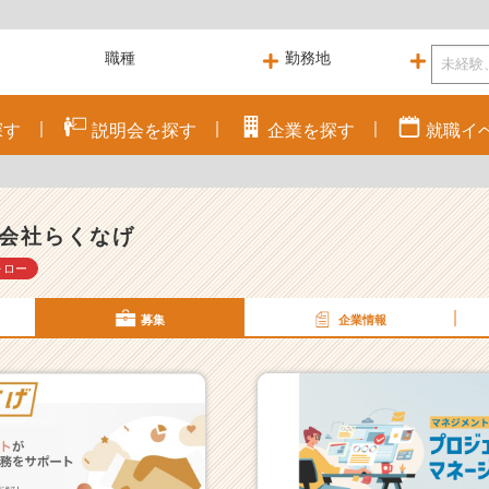
探す
説明会を
探す
企業を
探す
就職
イ
会社らくなげ
ォロー
募集
企業情報