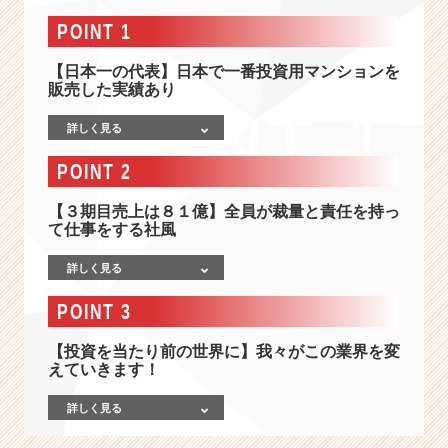
報
-
POINT 1
◤
代
【日本一の代表】日本で一番投資用マンションを
表
販売した実績あり
は
詳しく見る
日
本
POINT 2
一
の
【３期目売上は８１億】全員が裁量と責任を持っ
営
て仕事をする社風
業
マ
詳しく見る
ン
◢
POINT 3
お
客
【投資を当たり前の世界に】我々がこの業界を変
様
えていきます！
の
資
詳しく見る
産
最