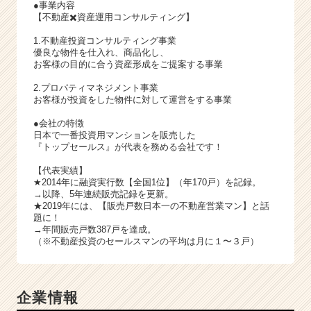
●事業内容
【不動産✖️資産運用コンサルティング】
1.不動産投資コンサルティング事業
優良な物件を仕入れ、商品化し、
お客様の目的に合う資産形成をご提案する事業
2.プロパティマネジメント事業
お客様が投資をした物件に対して運営をする事業
●会社の特徴
日本で一番投資用マンションを販売した
『トップセールス』が代表を務める会社です！
【代表実績】
★2014年に融資実行数【全国1位】（年170戸）を記録。
→以降、5年連続販売記録を更新。
★2019年には、【販売戸数日本一の不動産営業マン】と話
題に！
→年間販売戸数387戸を達成。
（※不動産投資のセールスマンの平均は月に１〜３戸）
企業情報