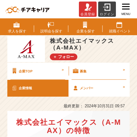
MENU
会員登録
ログイン
株
式
会
求人を
探す
説明会を
探す
企業を
探す
就職
イベント
社
株式会社エイマックス
エ
（A-MAX）
イ
マ
＋ フォロー
ッ
ク
>
>
企業TOP
募集
ス
（A
-
>
企業情報
メンバー
M
A
最終更新： 2024年10月31日 09:57
X）
の
会
株式会社エイマックス（A-M
社
AX）の特徴
情