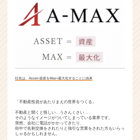
動
産
ベ
ン
チ
ャ
ー
|
ベ
ン
チ
ャ
社名は、Asset=資産をMax=最大化することに由来
ー・
成
長
「不動産投資があたりまえの世界をつくる」
企
業
不動産と聞くと怪しい…うさんくさい…
か
そのようなイメージがついてしまっている業界です。
ら
突然、会社に電話がかかってきたり、
ス
街中で名刺交換をされたりと強引な営業をされた方もいらっ
しゃるかもしれません。
カ