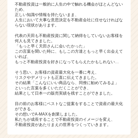
ウ
不動産投資は一般的に人生の中で触れる機会がほとんどない
ト
ため、
が
正しい知識や情報を持たないまま、
人生において大事な意思決定を不動産会社に任せなければな
届
らない現状があります。
く
就
代表の天田も不動産投資に関して納得をしていないお客様を
活
何人も見てきました。
「もっと早く天田さんに会いたかった」
サ
この言葉を聞いた時に、もしこの方達ともっと早く出会えて
イ
いれば、
ト
もっと不動産投資を好きになってもらえたかもしれない…
チ
そう思い、お客様の資産最大化を一番に考え、
ア
リスクやデメリットも正直に伝えてきました。
キ
その結果「こんなにいい商品なら、同僚に勧めてみるよ」
ャ
といった言葉を多くいただくことができ、
リ
結果として日本一の販売実績を残すことができました。
ア
目の前のお客様にベストなご提案をすることで資産の最大化
（C
ができる、
h
その想いでA-MAXを創業しました。
e
私たちが成長することで不動産投資のイメージを変え、
e
不動産投資があたりまえの世界をつくっていきます。
r
C