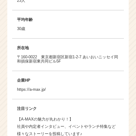
23人
平均年齢
30歳
所在地
〒160-0022 東京都新宿区新宿1-2-7 あいおいニッセイ同
和損保新宿東共同ビル5F
企業HP
https://a-max.jp/
注目リンク
【A-MAXの魅力が丸わかり！】
社員や内定者インタビュー、イベントやランチ特集など
様々なストーリーを投稿しています♪