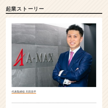
大
起業ストーリー
化
に
コ
ミ
ッ
ト！
業
界
を
ク
リ
ー
ン
に
す
る
急
代表取締役 天田浩平
成
長
不