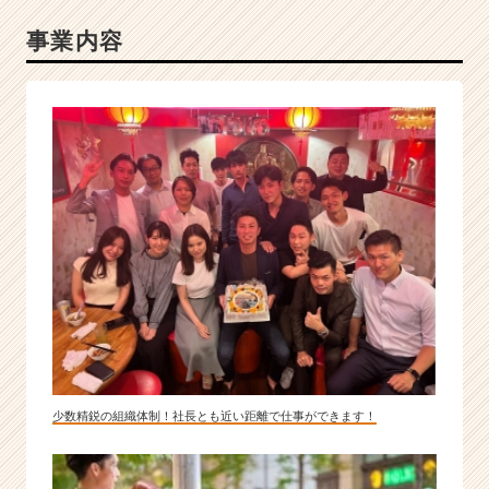
a
事業内容
r
e
e
r）
少数精鋭の組織体制！社長とも近い距離で仕事ができます！