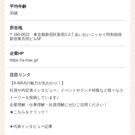
ウ
平均年齢
ト
30歳
が
届
く
所在地
就
〒160-0022 東京都新宿区新宿1-2-7 あいおいニッセイ同和損保
新宿東共同ビル5F
活
サ
イ
企業HP
ト
https://a-max.jp/
チ
ア
注目リンク
キ
【A-MAXの魅力が丸わかり！】
ャ
リ
社員や内定者インタビュー、イベントやランチ特集など様々なス
ア
トーリーを投稿しています♪
（C
企業理解・仕事理解・社員理解にぜひご活用ください！
h
★こちらをクリック！
e
e
★
代表インタビュー記事
r
C