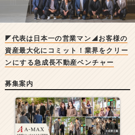
人
-
◤
代
表
は
◤代表は日本一の営業マン◢お客様の
日
本
資産最大化にコミット！業界をクリー
一
の
ンにする急成長不動産ベンチャー
営
業
マ
募集案内
ン
◢
お
客
様
の
資
産
最