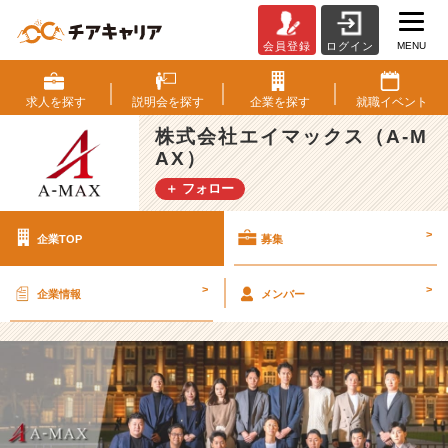
MENU
会員登録
ログイン
株
式
会
求人を
探す
説明会を
探す
企業を
探す
就職
イベント
社
株式会社エイマックス（A-M
エ
AX）
イ
マ
＋ フォロー
ッ
ク
>
企業TOP
募集
ス
（A
-
>
>
企業情報
メンバー
M
A
X）
の
採
用/
求