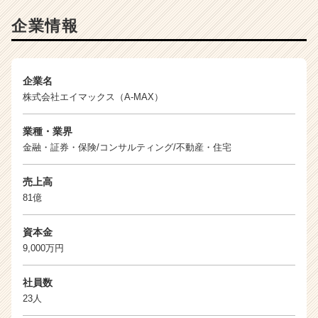
動
企業情報
産
ベ
ン
チ
企業名
ャ
株式会社エイマックス（A-MAX）
ー
|
ベ
業種・業界
ン
金融・証券・保険/コンサルティング/不動産・住宅
チ
ャ
売上高
ー・
81億
成
長
企
資本金
業
9,000万円
か
ら
社員数
ス
23人
カ