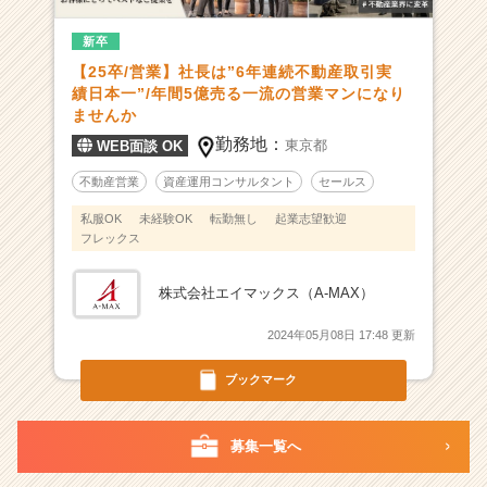
大
新卒
化
に
【25卒/営業】社長は”6年連続不動産取引実
コ
績日本一”/年間5億売る一流の営業マンになり
ミ
ませんか
ッ
勤務地：
東京都
WEB面談 OK
ト！
業
不動産営業
資産運用コンサルタント
セールス
界
私服OK
未経験OK
転勤無し
起業志望歓迎
を
フレックス
ク
リ
株式会社エイマックス（A-MAX）
ー
ン
2024年05月08日 17:48 更新
に
す
ブックマーク
る
急
成
募集一覧へ
長
不