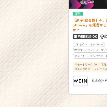
一
覧
-
新卒
事
【新卒|総合職】今、話
業
gDown」を運営す
成
か？
長
WEB面談 OK
率
4
プロダクトマネージャー
0
WEBマーケティング・SN
0％
デザイナー、エンジニア、
超
の
リモートワーク OK
私服
ベ
起業志望歓迎
フレック
ン
チ
株式会社 WE
ャ
ー
企
業！
日