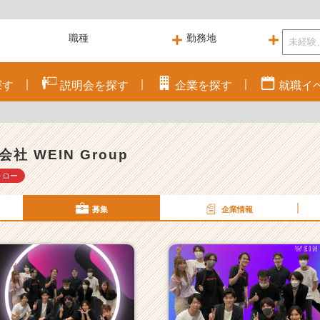
探す
説明会を
探す
企業を
探す
就職
イ
会社 WEIN Group
ォロー
募集
企業情報