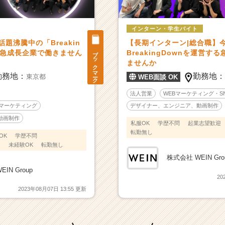
インターン・学生バイト
題沸騰中の「Breakin
【長期インターン|総合職】
ブックマーク
る急成長企業で働きません
BreakingDownを運営
ませんか
勤務地：
勤務地
東京都
WEB面談 OK
法人営業
WEBマーケティング・S
Sマーケティング
デザイナー、エンジニア、動画制作
動画制作
私服OK
学歴不問
起業志望歓迎
転勤無し
OK
学歴不問
ス
未経験OK
転勤無し
株式会社 WEIN Gro
IN Group
20
2023年08月07日 13:55 更新