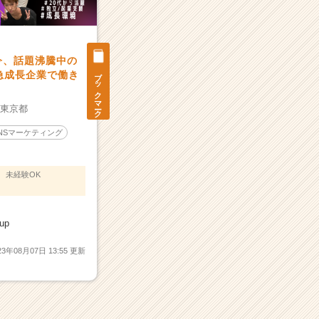
今、話題沸騰中の
ブックマーク
する急成長企業で働き
：
東京都
NSマーケティング
未経験OK
up
23年08月07日 13:55 更新