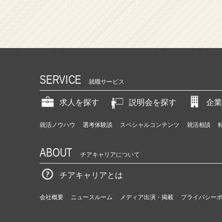
本
N
o.
1
の
挑
戦
者
SERVICE
就職サービス
支
援
求人を探す
説明会を探す
企業
プ
ラ
就活ノウハウ
選考体験談
スペシャルコンテンツ
就活相談
ッ
ト
フ
ABOUT
チアキャリアについて
ォ
ー
チアキャリアとは
ム
を
会社概要
ニュースルーム
メディア出演・掲載
プライバシー
創
り
出