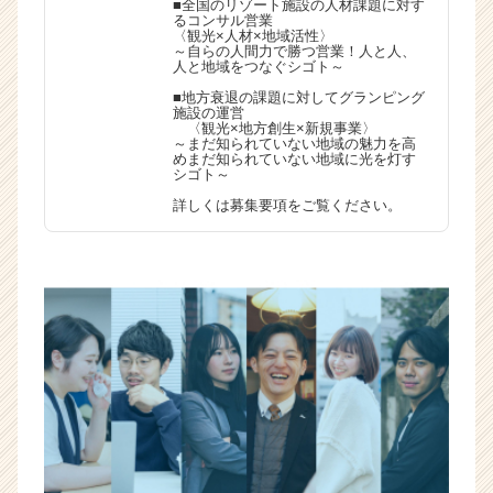
■全国のリゾート施設の人材課題に対す
るコンサル営業
〈観光×人材×地域活性〉
～自らの人間力で勝つ営業！人と人、
人と地域をつなぐシゴト～
■地方衰退の課題に対してグランピング
施設の運営
〈観光×地方創生×新規事業〉
～まだ知られていない地域の魅力を高
めまだ知られていない地域に光を灯す
シゴト～
詳しくは募集要項をご覧ください。