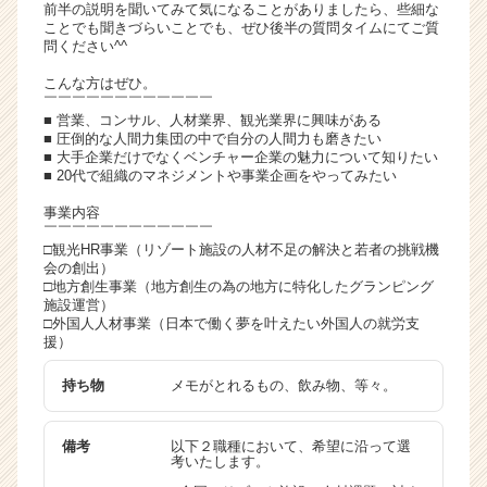
前半の説明を聞いてみて気になることがありましたら、些細な
ことでも聞きづらいことでも、ぜひ後半の質問タイムにてご質
問ください^^
こんな方はぜひ。
￣￣￣￣￣￣￣￣￣￣￣￣
■ 営業、コンサル、人材業界、観光業界に興味がある
■ 圧倒的な人間力集団の中で自分の人間力も磨きたい
■ 大手企業だけでなくベンチャー企業の魅力について知りたい
■ 20代で組織のマネジメントや事業企画をやってみたい
事業内容
￣￣￣￣￣￣￣￣￣￣￣￣
□観光HR事業（リゾート施設の人材不足の解決と若者の挑戦機
会の創出）
□地方創生事業（地方創生の為の地方に特化したグランピング
施設運営）
□外国人人材事業（日本で働く夢を叶えたい外国人の就労支
援）
持ち物
メモがとれるもの、飲み物、等々。
備考
以下２職種において、希望に沿って選
考いたします。