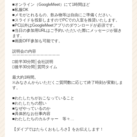
■オンライン（GoogleMeet）にて1時間ほど
チ
■私服OK
ア
■メモがとれるもの、飲み物等は自由にご準備ください。
キ
■スライドを投影しますのでPCでの入室を推奨いたします。
ャ
■PC以外はGoogleMeetアプリのダウンロードが必須です。
■当日の参加用URLはご予約いただいた際にメッセージが届き
リ
ます。
ア
■画面OFF参加も可能です。
（C
h
説明会の内容
￣￣￣￣￣￣￣￣￣￣￣￣
e
□前半30分間│会社説明
e
□後半30分間│質問タイム
r
C
最大約1時間。
※みなさんからいただくご質問数に応じて終了時刻が変動しま
a
す。
r
e
■わたしたちがおこなっていること
e
■わたしたちの想い
■なぜやっているのか
r）
■具体的なお仕事内容
■わたしたちのカルチャー 等々…
【ダイブではたらくおもしろさ】をお伝えします！