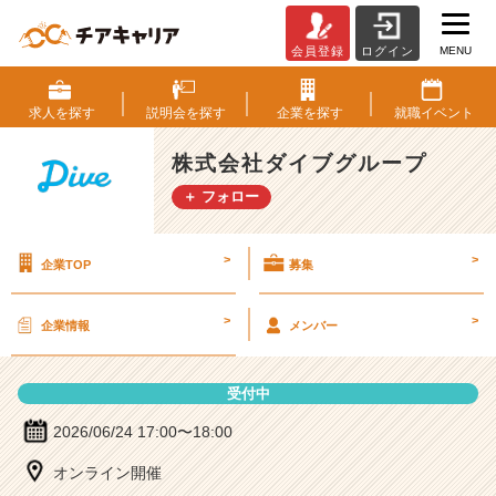
MENU
会員登録
ログイン
株
式
会
求人を
探す
説明会を
探す
企業を
探す
就職
イベント
社
ダ
株式会社ダイブグループ
イ
＋ フォロー
ブ
グ
ル
>
>
企業TOP
募集
ー
プ
の
>
>
企業情報
メンバー
説
明
会
受付中
詳
細
2026/06/24 17:00〜18:00
|
オンライン開催
ベ