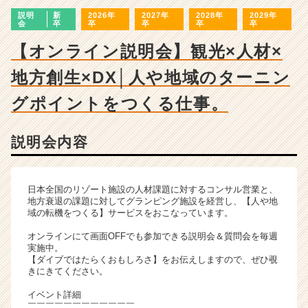
ン
説明
新
2026年
2027年
2028年
2029年
チ
会
卒
卒
卒
卒
卒
ャ
ー・
【オンライン説明会】観光×人材×
成
地方創生×DX│人や地域のターニン
長
企
グポイントをつくる仕事。
業
か
ら
説明会内容
ス
カ
ウ
日本全国のリゾート施設の人材課題に対するコンサル営業と、
ト
地方衰退の課題に対してグランピング施設を経営し、【人や地
が
域の転機をつくる】サービスをおこなっています。
届
く
オンラインにて画面OFFでも参加できる説明会＆質問会を毎週
実施中。
就
【ダイブではたらくおもしろさ】をお伝えしますので、ぜひ覗
活
きにきてください。
サ
イ
イベント詳細
￣￣￣￣￣￣￣￣￣￣￣￣
ト