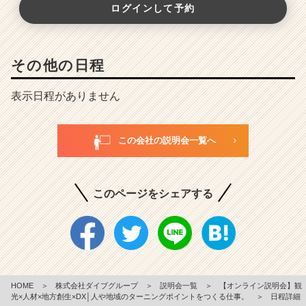
ログインして予約
その他の日程
表示日程がありません
この会社の説明会一覧へ
このページをシェアする
HOME
＞
株式会社ダイブグループ
＞
説明会一覧
＞
【オンライン説明会】観
光×人材×地方創生×DX│人や地域のターニングポイントをつくる仕事。
＞
日程詳細