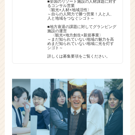
■全国のリゾート施設の人材課題に対す
るコンサル営業
〈観光×人材×地域活性〉
～自らの人間力で勝つ営業！人と人、
人と地域をつなぐシゴト～
■地方衰退の課題に対してグランピング
施設の運営
〈観光×地方創生×新規事業〉
～まだ知られていない地域の魅力を高
めまだ知られていない地域に光を灯す
シゴト～
詳しくは募集要項をご覧ください。