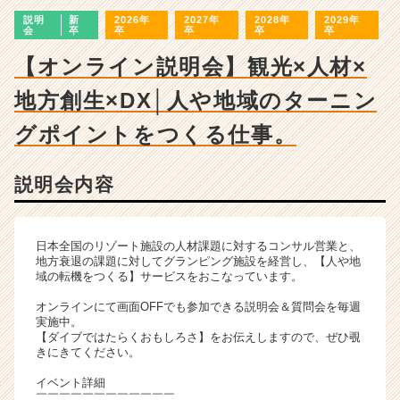
ン
説明
新
2026年
2027年
2028年
2029年
チ
会
卒
卒
卒
卒
卒
ャ
ー・
【オンライン説明会】観光×人材×
成
地方創生×DX│人や地域のターニン
長
企
グポイントをつくる仕事。
業
か
ら
説明会内容
ス
カ
ウ
日本全国のリゾート施設の人材課題に対するコンサル営業と、
ト
地方衰退の課題に対してグランピング施設を経営し、【人や地
が
域の転機をつくる】サービスをおこなっています。
届
く
オンラインにて画面OFFでも参加できる説明会＆質問会を毎週
実施中。
就
【ダイブではたらくおもしろさ】をお伝えしますので、ぜひ覗
活
きにきてください。
サ
イ
イベント詳細
￣￣￣￣￣￣￣￣￣￣￣￣
ト