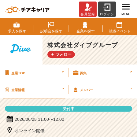
MENU
会員登録
ログイン
株
式
会
求人を
探す
説明会を
探す
企業を
探す
就職
イベント
社
ダ
株式会社ダイブグループ
イ
＋ フォロー
ブ
グ
ル
>
>
企業TOP
募集
ー
プ
の
>
>
企業情報
メンバー
説
明
会
受付中
詳
細
2026/06/25 11:00〜12:00
|
オンライン開催
ベ