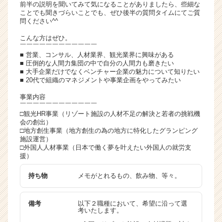
前半の説明を聞いてみて気になることがありましたら、些細な
ことでも聞きづらいことでも、ぜひ後半の質問タイムにてご質
問ください^^
こんな方はぜひ。
￣￣￣￣￣￣￣￣￣￣￣￣
■ 営業、コンサル、人材業界、観光業界に興味がある
■ 圧倒的な人間力集団の中で自分の人間力も磨きたい
■ 大手企業だけでなくベンチャー企業の魅力について知りたい
■ 20代で組織のマネジメントや事業企画をやってみたい
事業内容
￣￣￣￣￣￣￣￣￣￣￣￣
□観光HR事業（リゾート施設の人材不足の解決と若者の挑戦機
会の創出）
□地方創生事業（地方創生の為の地方に特化したグランピング
施設運営）
□外国人人材事業（日本で働く夢を叶えたい外国人の就労支
援）
持ち物
メモがとれるもの、飲み物、等々。
備考
以下２職種において、希望に沿って選
考いたします。