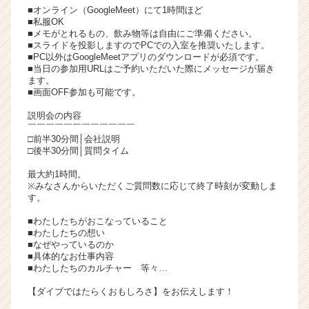
■オンライン（GoogleMeet）にて1時間ほど
チ
■私服OK
ア
■メモがとれるもの、飲み物等は自由にご準備ください。
キ
■スライドを投影しますのでPCでの入室を推奨いたします。
ャ
■PC以外はGoogleMeetアプリのダウンロードが必須です。
■当日の参加用URLはご予約いただいた際にメッセージが届き
リ
ます。
ア
■画面OFF参加も可能です。
（C
h
説明会の内容
￣￣￣￣￣￣￣￣￣￣￣￣
e
□前半30分間│会社説明
e
□後半30分間│質問タイム
r
C
最大約1時間。
※みなさんからいただくご質問数に応じて終了時刻が変動しま
a
す。
r
e
■わたしたちがおこなっていること
e
■わたしたちの想い
■なぜやっているのか
r）
■具体的なお仕事内容
■わたしたちのカルチャー 等々…
【ダイブではたらくおもしろさ】をお伝えします！