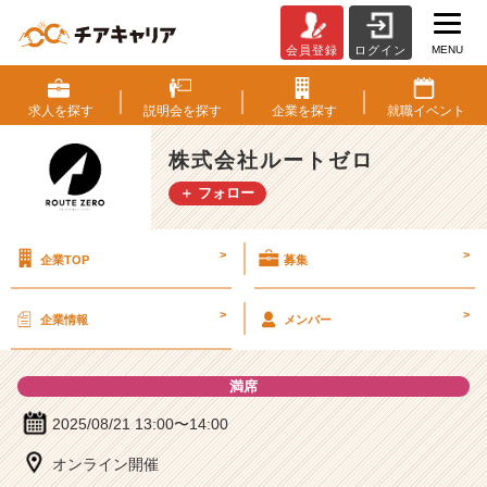
MENU
会員登録
ログイン
株
式
会
求人を
探す
説明会を
探す
企業を
探す
就職
イベント
社
ル
株式会社ルートゼロ
ー
＋ フォロー
ト
ゼ
ロ
>
>
企業TOP
募集
の
説
明
>
>
企業情報
メンバー
会
詳
細
満席
|
ベ
2025/08/21 13:00〜14:00
ン
オンライン開催
チ