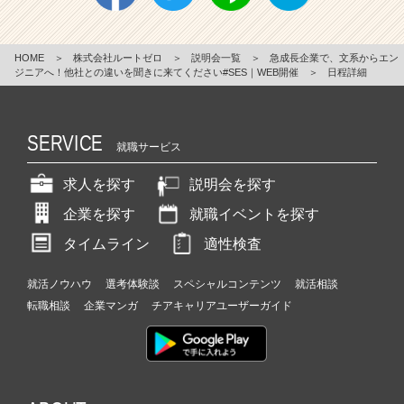
HOME
＞
株式会社ルートゼロ
＞
説明会一覧
＞
急成長企業で、文系からエン
ジニアへ！他社との違いを聞きに来てください#SES｜WEB開催
＞
日程詳細
SERVICE
就職サービス
求人を探す
説明会を探す
企業を探す
就職イベントを探す
タイムライン
適性検査
就活ノウハウ
選考体験談
スペシャルコンテンツ
就活相談
転職相談
企業マンガ
チアキャリアユーザーガイド