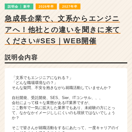
ャ
説明会
新卒
2026年卒
2027年卒
ー・
成
急成長企業で、文系からエンジニ
長
企
アへ！他社との違いを聞きに来て
業
か
ください#SES｜WEB開催
ら
ス
説明会内容
カ
ウ
ト
が
「文系でもエンジニアになれる？」
届
「どんな職場環境なの？」
そんな疑問、不安を抱きながら就職活動していませんか？
く
就
自社開発、受託開発、SES、Sier、ITコンサル、、、
活
会社によって様々な業態があるIT業界ですが、
サ
ここ数年で一気に拡大した業界でもあり、未経験の方にとっ
て、なかなかイメージししにくいのも現状ではないでしょう
イ
か？
ト
チ
そこで皆さんが就職活動をするにあたって、一度キャリアのイ
ア