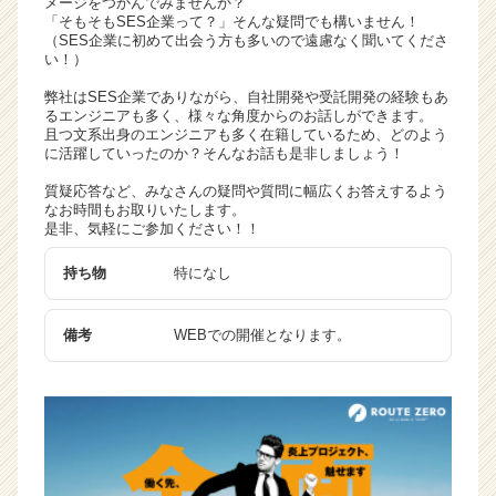
メージをつかんでみませんか？
キ
「そもそもSES企業って？」そんな疑問でも構いません！
（SES企業に初めて出会う方も多いので遠慮なく聞いてくださ
ャ
い！）
リ
ア
弊社はSES企業でありながら、自社開発や受託開発の経験もあ
（C
るエンジニアも多く、様々な角度からのお話しができます。
且つ文系出身のエンジニアも多く在籍しているため、どのよう
h
に活躍していったのか？そんなお話も是非しましょう！
e
e
質疑応答など、みなさんの疑問や質問に幅広くお答えするよう
r
なお時間もお取りいたします。
是非、気軽にご参加ください！！
C
a
持ち物
特になし
r
e
e
備考
WEBでの開催となります。
r）