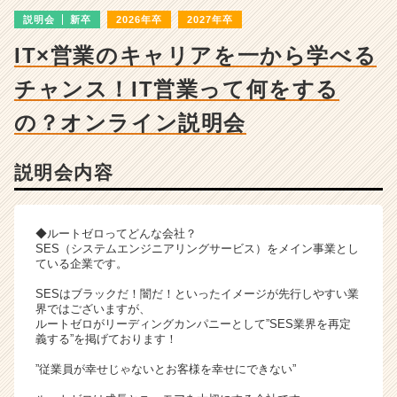
ャ
説明会
新卒
2026年卒
2027年卒
ー・
成
IT×営業のキャリアを一から学べる
長
企
チャンス！IT営業って何をする
業
か
の？オンライン説明会
ら
ス
説明会内容
カ
ウ
ト
が
◆ルートゼロってどんな会社？
届
SES（システムエンジニアリングサービス）をメイン事業とし
ている企業です。
く
就
SESはブラックだ！闇だ！といったイメージが先行しやすい業
活
界ではございますが、
サ
ルートゼロがリーディングカンパニーとして”SES業界を再定
義する”を掲げております！
イ
ト
”従業員が幸せじゃないとお客様を幸せにできない”
チ
ア