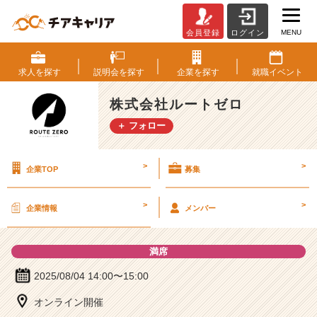
MENU
会員登録
ログイン
株
式
会
求人を
探す
説明会を
探す
企業を
探す
就職
イベント
社
ル
株式会社ルートゼロ
ー
＋ フォロー
ト
ゼ
ロ
>
>
企業TOP
募集
の
説
明
>
>
企業情報
メンバー
会
詳
細
満席
|
ベ
2025/08/04 14:00〜15:00
ン
オンライン開催
チ