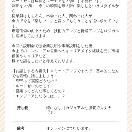
ルートゼロは成長とユーモアを大切にする会社です。
キ
刹那を大切に、今この瞬間を最大限に楽しむというスタイルか
ら
ャ
従業員はもちろん、出会った人、関わった人が
リ
全力で今を『楽しい！』と言ってもらうことを追い求めていま
ア
す。
（C
市場価値の向上のため、技術力アップと待遇アップをロジカル
に追求しております。
h
e
今回の説明会では企業説明や事業説明をした後、
e
今までのエンジニアや営業へのキャリアメイク経験を元に市場
r
価値やキャリアなど、
様々な話をしたいと考えております。
C
a
【お話しする内容例】※ミートアップですので、基本的になん
r
でも気軽に話しましょう！
e
・SESって実際どうなの？
・ルートゼロのオモイ！
e
・営業ってどんな事してるの？
r）
・エンジニアになるには、、？
持ち物
特になし（カジュアルな服装で大丈夫
です）
備考
オンラインにて行います。