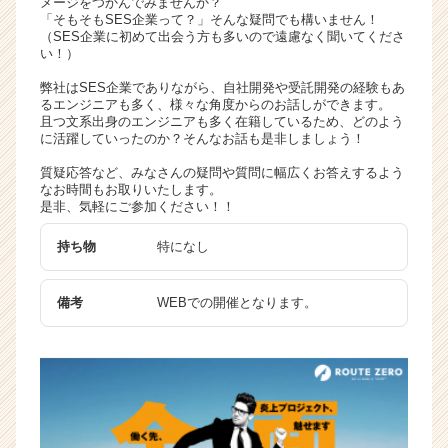
メージをつかんでみませんか？
キ
「そもそもSES企業って？」そんな疑問でも構いません！
（SES企業に初めて出会う方も多いので遠慮なく聞いてくださ
ャ
い！）
リ
ア
弊社はSES企業でありながら、自社開発や受託開発の経験もあ
（C
るエンジニアも多く、様々な角度からのお話しができます。
且つ文系出身のエンジニアも多く在籍しているため、どのよう
h
に活躍していったのか？そんなお話も是非しましょう！
e
e
質疑応答など、みなさんの疑問や質問に幅広くお答えするよう
r
なお時間もお取りいたします。
是非、気軽にご参加ください！！
C
a
持ち物
特になし
r
e
e
備考
WEBでの開催となります。
r）