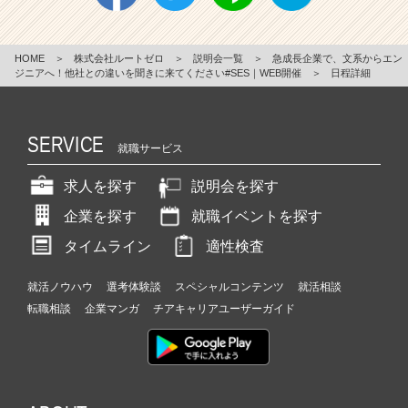
HOME
＞
株式会社ルートゼロ
＞
説明会一覧
＞
急成長企業で、文系からエン
ジニアへ！他社との違いを聞きに来てください#SES｜WEB開催
＞
日程詳細
SERVICE
就職サービス
求人を探す
説明会を探す
企業を探す
就職イベントを探す
タイムライン
適性検査
就活ノウハウ
選考体験談
スペシャルコンテンツ
就活相談
転職相談
企業マンガ
チアキャリアユーザーガイド