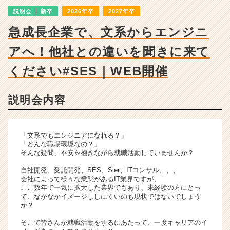
ャ
説明会
新卒
2026年卒
2027年卒
ー・
成
急成長企業で、文系からエンジニ
長
企
アへ！他社との違いを聞きに来て
業
か
ください#SES｜WEB開催
ら
ス
説明会内容
カ
ウ
ト
が
「文系でもエンジニアになれる？」
届
「どんな職場環境なの？」
そんな疑問、不安を抱きながら就職活動していませんか？
く
就
自社開発、受託開発、SES、Sier、ITコンサル、、、
活
会社によって様々な業態があるIT業界ですが、
サ
ここ数年で一気に拡大した業界でもあり、未経験の方にとっ
て、なかなかイメージししにくいのも現状ではないでしょう
イ
か？
ト
チ
そこで皆さんが就職活動をするにあたって、一度キャリアのイ
ア