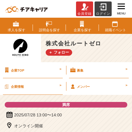
MENU
会員登録
ログイン
株
式
会
求人を
探す
説明会を
探す
企業を
探す
就職
イベント
社
ル
株式会社ルートゼロ
ー
＋ フォロー
ト
ゼ
ロ
>
>
企業TOP
募集
の
説
明
>
>
企業情報
メンバー
会
詳
細
満席
|
ベ
2025/07/28 13:00〜14:00
ン
オンライン開催
チ