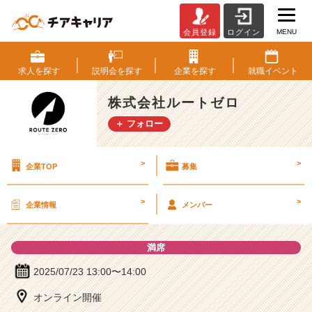
MENU
会員登録
ログイン
株
式
会
求人を
探す
説明会を
探す
企業を
探す
就職
イベント
社
ル
株式会社ルートゼロ
ー
＋ フォロー
ト
ゼ
ロ
>
>
企業TOP
募集
の
説
明
>
>
企業情報
メンバー
会
詳
細
満席
|
ベ
2025/07/23 13:00〜14:00
ン
オンライン開催
チ