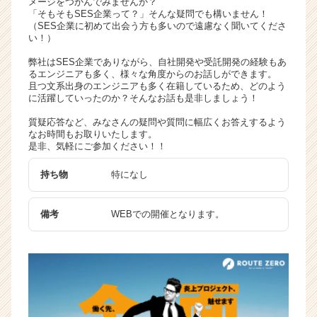
メージをつかんでみませんか？
キ
「そもそもSES企業って？」そんな疑問でも構いません！
（SES企業に初めて出会う方も多いので遠慮なく聞いてくださ
ャ
い！）
リ
ア
弊社はSES企業でありながら、自社開発や受託開発の経験もあ
（C
るエンジニアも多く、様々な角度からのお話しができます。
且つ文系出身のエンジニアも多く在籍しているため、どのよう
h
に活躍していったのか？そんなお話も是非しましょう！
e
e
質疑応答など、みなさんの疑問や質問に幅広くお答えするよう
r
なお時間もお取りいたします。
是非、気軽にご参加ください！！
C
a
持ち物
特になし
r
e
e
備考
WEBでの開催となります。
r）