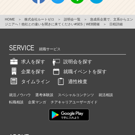
HOME
＞
株式会社ルートゼロ
＞
説明会一覧
＞
急成長企業で、文系からエン
ジニアへ！他社との違いを聞きに来てください#SES｜WEB開催
＞
日程詳細
SERVICE
就職サービス
求人を探す
説明会を探す
企業を探す
就職イベントを探す
タイムライン
適性検査
就活ノウハウ
選考体験談
スペシャルコンテンツ
就活相談
転職相談
企業マンガ
チアキャリアユーザーガイド