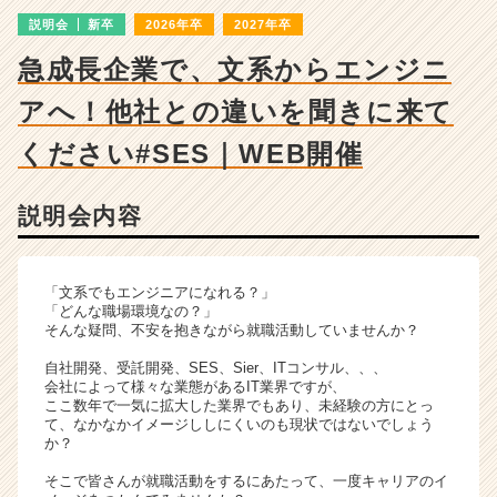
ャ
説明会
新卒
2026年卒
2027年卒
ー・
成
急成長企業で、文系からエンジニ
長
企
アへ！他社との違いを聞きに来て
業
か
ください#SES｜WEB開催
ら
ス
説明会内容
カ
ウ
ト
が
「文系でもエンジニアになれる？」
届
「どんな職場環境なの？」
そんな疑問、不安を抱きながら就職活動していませんか？
く
就
自社開発、受託開発、SES、Sier、ITコンサル、、、
活
会社によって様々な業態があるIT業界ですが、
サ
ここ数年で一気に拡大した業界でもあり、未経験の方にとっ
て、なかなかイメージししにくいのも現状ではないでしょう
イ
か？
ト
チ
そこで皆さんが就職活動をするにあたって、一度キャリアのイ
ア