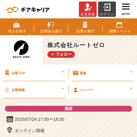
MENU
会員登録
ログイン
株
式
会
求人を
探す
説明会を
探す
企業を
探す
就職
イベント
社
ル
株式会社ルートゼロ
ー
＋ フォロー
ト
ゼ
ロ
>
>
企業TOP
募集
の
説
明
>
>
企業情報
メンバー
会
詳
細
満席
|
ベ
2025/07/24 17:00〜18:00
ン
オンライン開催
チ