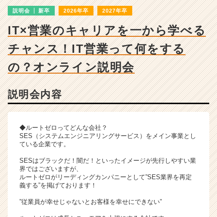
ャ
説明会
新卒
2026年卒
2027年卒
ー・
成
IT×営業のキャリアを一から学べる
長
企
チャンス！IT営業って何をする
業
か
の？オンライン説明会
ら
ス
説明会内容
カ
ウ
ト
が
◆ルートゼロってどんな会社？
届
SES（システムエンジニアリングサービス）をメイン事業とし
ている企業です。
く
就
SESはブラックだ！闇だ！といったイメージが先行しやすい業
活
界ではございますが、
サ
ルートゼロがリーディングカンパニーとして”SES業界を再定
義する”を掲げております！
イ
ト
”従業員が幸せじゃないとお客様を幸せにできない”
チ
ア