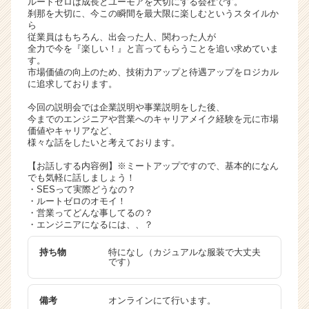
ルートゼロは成長とユーモアを大切にする会社です。
キ
刹那を大切に、今この瞬間を最大限に楽しむというスタイルか
ら
ャ
従業員はもちろん、出会った人、関わった人が
リ
全力で今を『楽しい！』と言ってもらうことを追い求めていま
ア
す。
（C
市場価値の向上のため、技術力アップと待遇アップをロジカル
に追求しております。
h
e
今回の説明会では企業説明や事業説明をした後、
e
今までのエンジニアや営業へのキャリアメイク経験を元に市場
r
価値やキャリアなど、
様々な話をしたいと考えております。
C
a
【お話しする内容例】※ミートアップですので、基本的になん
r
でも気軽に話しましょう！
e
・SESって実際どうなの？
・ルートゼロのオモイ！
e
・営業ってどんな事してるの？
r）
・エンジニアになるには、、？
持ち物
特になし（カジュアルな服装で大丈夫
です）
備考
オンラインにて行います。