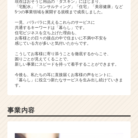
e
現在はおそうじ用品の「ダスキン」にはじまり、
「宅配水」「コンサルティング」「住宅」「美容健康」など
e
5つの事業領域を展開する規模まで成長しました。
r
C
一見、バラバラに見えるこれらのサービスに
a
共通するキーワードは「暮らし」です。
住宅ビジネスを立ち上げた理由も、
r
お客様との日々の接点の中で住まいに不満や不安を
e
感じている方が多いと気付いたからです。
e
r）
こうしてお客様に寄り添うことを徹底するからこそ、
困りごとが見えてくることで、
新しい事業にスピードを持って着手することができます。
今後も、私たちの耳に直接届くお客様の声をヒントに、
「暮らし」に役立つ新たなサービスを生み出し続けていきま
す。
事業内容