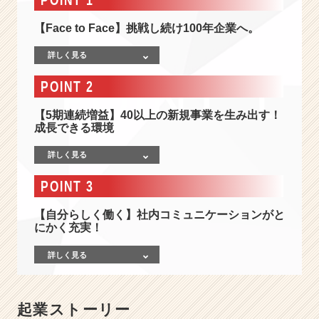
0
年
【Face to Face】挑戦し続け100年企業へ。
企
業
詳しく見る
へ！
業
POINT 2
界
の
【5期連続増益】40以上の新規事業を生み出す！
リ
成長できる環境
ー
デ
詳しく見る
ィ
ン
POINT 3
グ
カ
【自分らしく働く】社内コミュニケーションがと
にかく充実！
ン
パ
詳しく見る
ニ
ー
だ
か
起業ストーリー
ら