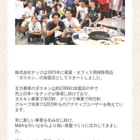
ら
ス
カ
ウ
ト
が
届
く
就
活
サ
株式会社ナックは1971年に家庭・オフィス用掃除用品
イ
「ダスキン」の加盟店としてスタートしました。
ト
主力事業のダスキンは約2,000の加盟店の中で
チ
売上日本一をナックが達成し続けており、
ア
ダスキン事業で30万軒、クリクラ事業で50万軒、
キ
グループ全体で120万軒ものアクティブユーザーを抱えてい
ャ
ます。
リ
常に新しい事業を生み出し続け、
ア
M&Aを行いながらより強い基盤づくりに注力してきまし
（C
た。
h