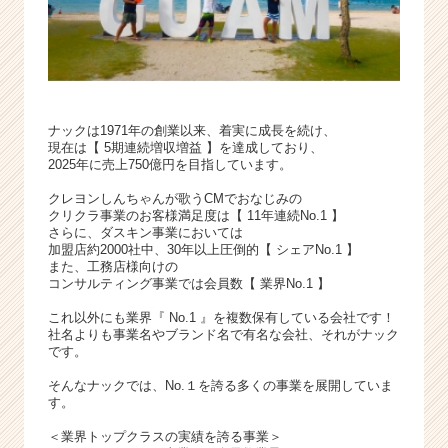
ナックは1971年の創業以来、着実に成長を続け、
現在は【 5期連続増収増益 】を達成しており、
2025年に売上750億円を目指しています。
クレヨンしんちゃんが歌うCMでおなじみの
クリクラ事業のお客様満足度は【 11年連続No.1 】
さらに、ダスキン事業においては
加盟店約2000社中、30年以上圧倒的【 シェアNo.1 】
また、工務店様向けの
コンサルティング事業では会員数【 業界No.1 】
これ以外にも業界『 No.1 』を複数保有している会社です！
社名よりも事業名やブランド名で有名な会社、それがナック
です。
そんなナックでは、No.１を誇る多くの事業を展開していま
す。
＜業界トップクラスの実績を誇る事業＞