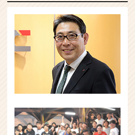
こ
そ、
常
に
挑
戦
し
続
け
る！
|
ベ
ン
チ
ャ
ー・
成
長
企
業
か