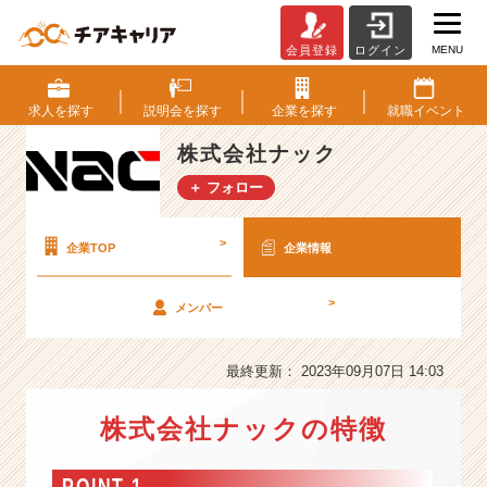
MENU
会員登録
ログイン
株
式
会
求人を
探す
説明会を
探す
企業を
探す
就職
イベント
社
ナ
株式会社ナック
ッ
＋ フォロー
ク
の
会
>
企業TOP
企業情報
社
情
>
メンバー
報
-
目
最終更新： 2023年09月07日 14:03
指
す
株式会社ナックの特徴
は
1
0
POINT 1