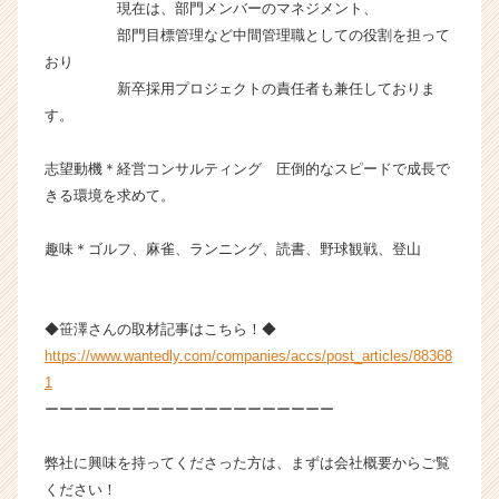
現在は、部門メンバーのマネジメント、
ア
部門目標管理など中間管理職としての役割を担って
キ
ャ
おり
リ
新卒採用プロジェクトの責任者も兼任しておりま
ア
す。
（C
h
志望動機＊経営コンサルティング 圧倒的なスピードで成長で
e
きる環境を求めて。
e
r
C
趣味＊ゴルフ、麻雀、ランニング、読書、野球観戦、登山
a
r
e
◆笹澤さんの取材記事はこちら！◆
e
https://www.wantedly.com/companies/accs/post_articles/88368
r）
1
ーーーーーーーーーーーーーーーーーーーー
弊社に興味を持ってくださった方は、まずは会社概要からご覧
ください！