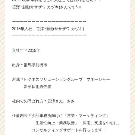
ャ
笹澤 佳槻(ササザワ カヅキ)さんです°˖✧
ー・
成
ーーーーーーーーーーーーーーーーーーー
長
2015年入社 笹澤 佳槻(ササザワ カヅキ)
企
ーーーーーーーーーーーーーーーーーーー
業
か
ら
入社年＊2015年
ス
カ
出身＊群馬県前橋市
ウ
ト
所属＊ビジネスソリューショングループ マネージャー
が
新卒採用責任者
届
く
就
社内での呼ばれ方＊笹澤さん、ささ
活
サ
仕事内容＊会計事務所向けに「営業・マーケティング」
イ
「生産性向上・業務改善」「採用」支援を中心に、
ト
コンサルティングサポートを行ってます！
チ