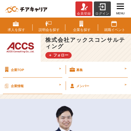
MENU
会員登録
ログイン
【2
5
卒】
求人を
探す
説明会を
探す
企業を
探す
就職
イベント
A
株式会社アックスコンサルテ
C
ィング
C
S
＋ フォロー
社
員
>
>
企業TOP
募集
紹
介
＃
>
>
企業情報
メンバー
3
1
【株
式
会
社
ア