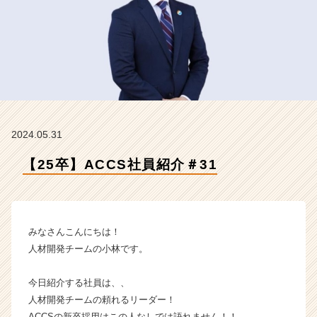
ッ
ク
ス
コ
ン
サ
ル
テ
ィ
2024.05.31
ン
グ
【25卒】ACCS社員紹介＃31
の
タ
イ
ム
ラ
みなさんこんにちは！
イ
人材開発チームの小林です。
ン】
|
今日紹介する社員は、、
ベ
人材開発チームの頼れるリーダー！
ン
チ
ACCSの新卒採用はこの人なしでは語れません！！