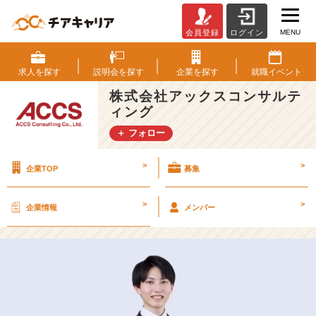
MENU
会員登録
ログイン
【2
5
卒】
求人を
探す
説明会を
探す
企業を
探す
就職
イベント
A
株式会社アックスコンサルテ
C
ィング
C
S
＋ フォロー
社
員
>
>
企業TOP
募集
紹
介
＃
>
>
企業情報
メンバー
2
4
【株
式
会
社
ア