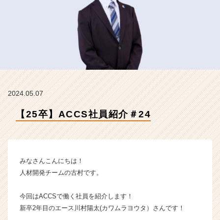
ッ
ク
ス
コ
ン
サ
ル
テ
ィ
2024.05.07
ン
グ
【25卒】ACCS社員紹介＃24
の
タ
イ
ム
ラ
みなさんこんにちは！
イ
人材開発チームの古村です。
ン】
|
今回はACCSで働く社員を紹介します！
ベ
新卒2年目のエース川村陽太(カワムラヨウタ）さんです！
ン
チ