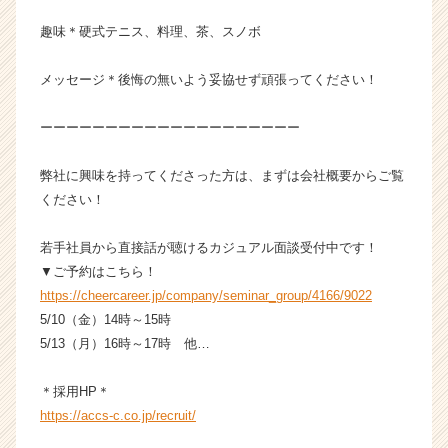
ア
趣味＊硬式テニス、料理、茶、スノボ
キ
ャ
リ
メッセージ＊後悔の無いよう妥協せず頑張ってください！
ア
（C
ーーーーーーーーーーーーーーーーーーーー
h
e
弊社に興味を持ってくださった方は、まずは会社概要からご覧
e
ください！
r
C
a
若手社員から直接話が聴けるカジュアル面談受付中です！
r
▼ご予約はこちら！
e
https://cheercareer.jp/company/seminar_group/4166/9022
e
5/10（金）14時～15時
r）
5/13（月）16時～17時 他…
＊採用HP＊
https://accs-c.co.jp/recruit/