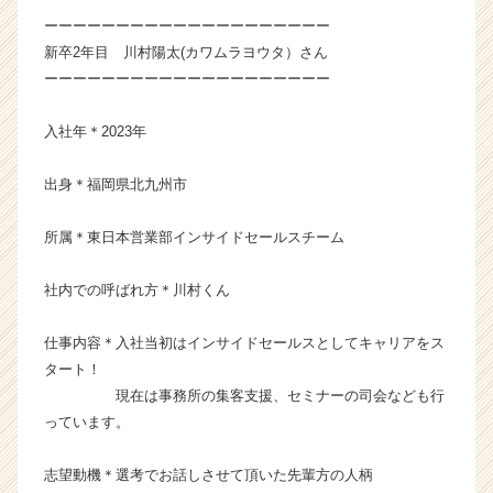
ャ
ーーーーーーーーーーーーーーーーーーーー
ー・
新卒2年目 川村陽太(カワムラヨウタ）さん
成
ーーーーーーーーーーーーーーーーーーーー
長
企
入社年＊2023年
業
か
ら
出身＊福岡県北九州市
ス
カ
所属＊東日本営業部インサイドセールスチーム
ウ
ト
社内での呼ばれ方＊川村くん
が
届
仕事内容＊入社当初はインサイドセールスとしてキャリアをス
く
就
タート！
活
現在は事務所の集客支援、セミナーの司会なども行
サ
っています。
イ
ト
志望動機＊選考でお話しさせて頂いた先輩方の人柄
チ