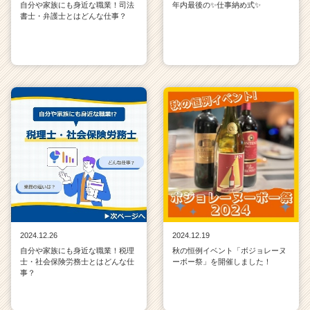
自分や家族にも身近な職業！司法
年内最後の✨仕事納め式✨
書士・弁護士とはどんな仕事？
2024.12.26
2024.12.19
自分や家族にも身近な職業！税理
秋の恒例イベント「ボジョレーヌ
士・社会保険労務士とはどんな仕
ーボー祭」を開催しました！
事？