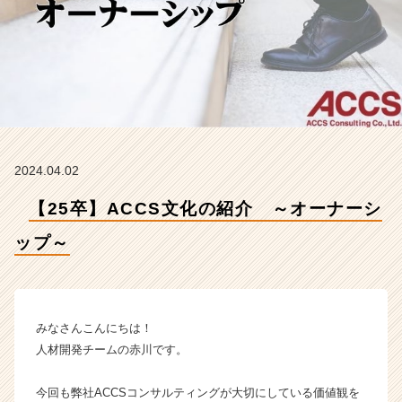
プ
～
【株
式
会
社
ア
ッ
ク
2024.04.02
ス
コ
【25卒】ACCS文化の紹介 ～オーナーシ
ン
サ
ップ～
ル
テ
ィ
ン
グ
みなさんこんにちは！
の
人材開発チームの赤川です。
タ
イ
今回も弊社ACCSコンサルティングが大切にしている価値観を
ム