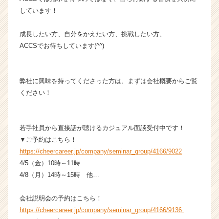
く
しています！
就
活
成長したい方、自分をかえたい方、挑戦したい方、
サ
ACCSでお待ちしています(^^)
イ
ト
チ
ア
弊社に興味を持ってくださった方は、まずは会社概要からご覧
キ
ください！
ャ
リ
ア
若手社員から直接話が聴けるカジュアル面談受付中です！
（C
h
▼ご予約はこちら！
e
https://cheercareer.jp/company/seminar_group/4166/9022
e
4/5（金）10時～11時
r
4/8（月）14時～15時 他…
C
a
会社説明会の予約はこちら！
r
https://cheercareer.jp/company/seminar_group/4166/9136
e