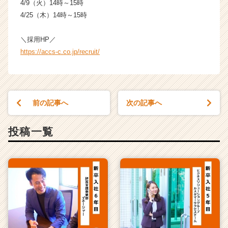
e
4/9（火）14時～15時
r）
4/25（木）14時～15時
＼採用HP／
https://accs-c.co.jp/recruit/
前の記事へ
次の記事へ
投稿一覧