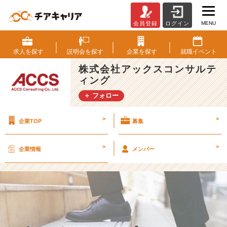
MENU
会員登録
ログイン
【2
5
卒】
求人を
探す
説明会を
探す
企業を
探す
就職
イベント
A
株式会社アックスコンサルテ
C
ィング
C
S
＋ フォロー
文
化
>
>
企業TOP
募集
の
紹
介
>
>
企業情報
メンバー
～
オ
ー
ナ
ー
シ
ッ