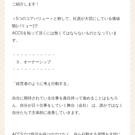
ご紹介します！
ラ
イ
ン】
＜5つのコアバリュー＞と称して、社員が大切にしている価値
|
観(バリュー)で
ベ
ACCSを知って頂くには無くてはならないものとなっていま
ン
す。
チ
ャ
・－・－・－・－・－・
ー・
３、オーナーシップ
成
長
・－・－・－・－・－・
企
業
「経営者のように考え行動する」
か
ら
自分に期待されている仕事を責任持って進めることはもちろ
ス
ん、自分が日々仕事をしていく舞台（会社） は、誰かではなく
カ
自分たちで主体的に改善していきます。
ウ
ト
が
届
ACCSでは指示を待つのではなく、自ら行動する習慣を大切に