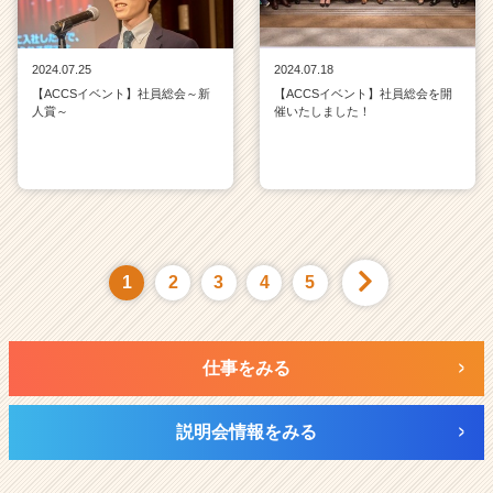
2024.07.25
2024.07.18
【ACCSイベント】社員総会～新
【ACCSイベント】社員総会を開
人賞～
催いたしました！
1
2
3
4
5
仕事をみる
説明会情報をみる