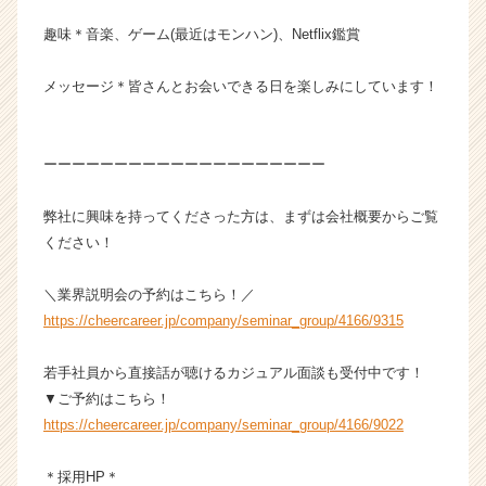
ア
趣味＊音楽、ゲーム(最近はモンハン)、Netflix鑑賞
キ
ャ
リ
メッセージ＊皆さんとお会いできる日を楽しみにしています！
ア
（C
h
ーーーーーーーーーーーーーーーーーーーー
e
e
弊社に興味を持ってくださった方は、まずは会社概要からご覧
r
C
ください！
a
r
＼業界説明会の予約はこちら！／
e
https://cheercareer.jp/company/seminar_group/4166/9315
e
r）
若手社員から直接話が聴けるカジュアル面談も受付中です！
▼ご予約はこちら！
https://cheercareer.jp/company/seminar_group/4166/9022
＊採用HP＊