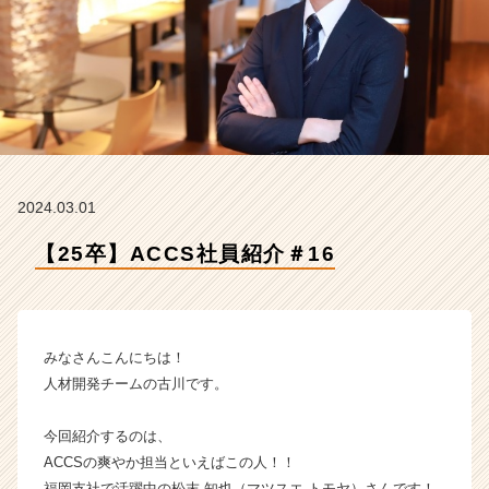
ッ
ク
ス
コ
ン
サ
ル
テ
ィ
2024.03.01
ン
グ
【25卒】ACCS社員紹介＃16
の
タ
イ
ム
ラ
みなさんこんにちは！
イ
人材開発チームの古川です。
ン】
|
今回紹介するのは、
ベ
ACCSの爽やか担当といえばこの人！！
ン
チ
福岡支社で活躍中の松末 知也（マツスエ トモヤ）さんです！