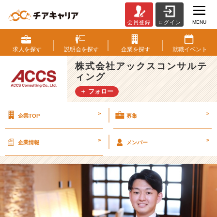
MENU
会員登録
ログイン
【2
5
卒】
求人を
探す
説明会を
探す
企業を
探す
就職
イベント
A
株式会社アックスコンサルテ
C
ィング
C
S
＋ フォロー
社
員
>
>
企業TOP
募集
紹
介
＃
>
>
企業情報
メンバー
1
6
【株
式
会
社
ア