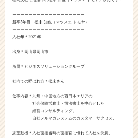
ャ
ー・
ーーーーーーーーーーーーーーーーーー
成
新卒3年目 松末 知也（マツスエ トモヤ）
長
ーーーーーーーーーーーーーーーーーー
企
入社年＊2021年
業
か
ら
出身＊岡山県岡山市
ス
カ
所属＊ビジネスソリューショングループ
ウ
ト
社内での呼ばれ方＊松末さん
が
届
仕事内容＊九州・中国地方の西日本エリアの
く
就
社会保険労務士・司法書士を中心とした
活
経営コンサルティング。
サ
自社メルマガシステムのカスタマーサクセス。
イ
ト
志望動機＊入社面接当時の面接官に憧れて入社を決意。
チ