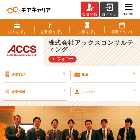
MENU
会員登録
ログイン
【A
C
C
求人を
探す
説明会を
探す
企業を
探す
就職
イベント
S
株式会社アックスコンサルテ
イ
ィング
ベ
ン
＋ フォロー
ト】
雅
>
>
企業TOP
募集
叙
園
に
>
>
企業情報
メンバー
て
食
事
会
を
開
催