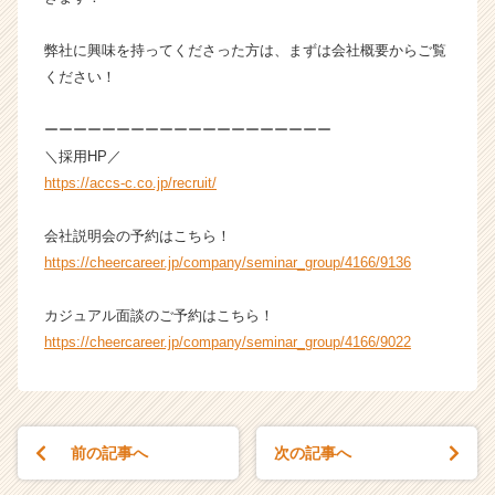
が
届
弊社に興味を持ってくださった方は、まずは会社概要からご覧
く
ください！
就
活
サ
ーーーーーーーーーーーーーーーーーーーー
イ
＼採用HP／
ト
https://accs-c.co.jp/recruit/
チ
ア
会社説明会の予約はこちら！
キ
https://cheercareer.jp/company/seminar_group/4166/9136
ャ
リ
ア
カジュアル面談のご予約はこちら！
（C
https://cheercareer.jp/company/seminar_group/4166/9022
h
e
e
r
前の記事へ
次の記事へ
C
a