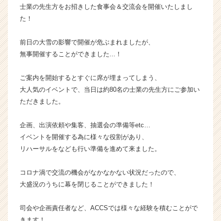
士業の先生方をお招きした食事会＆交流会を開催いたしまし
イ
た！
ム
ラ
イ
前日の大雪の影響で開催が危ぶまれましたが、
ン】
無事開催することができました...！
|
ベ
ご案内を開始するとすぐに席が埋まってしまう、
ン
大人気のイベントで、当日は約80名の士業の先生方にご参加い
チ
ただきました。
ャ
ー・
成
企画、出演依頼や集客、抽選会の準備等etc…
長
イベントを開催する為に様々な役割があり、
企
リハーサルをなども行い準備を進めて来ました。
業
か
コロナ渦で交流の機会がなかなかない状況だったので、
ら
大盛況のうちに幕を閉じることができました！
ス
カ
ウ
司会や企画責任者など、ACCSでは様々な経験を積むことがで
ト
きます！