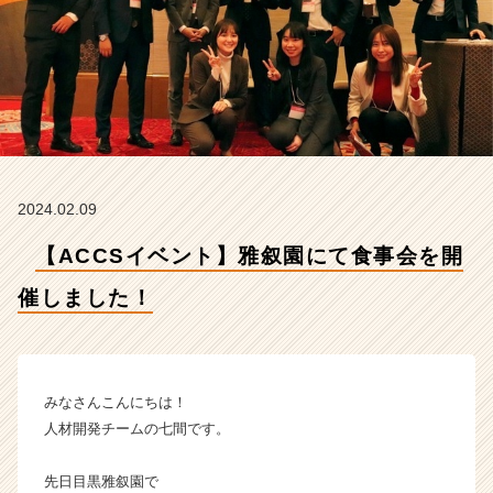
し
ま
し
た！
【株
式
会
社
ア
2024.02.09
ッ
ク
【ACCSイベント】雅叙園にて食事会を開
ス
コ
催しました！
ン
サ
ル
テ
ィ
みなさんこんにちは！
ン
人材開発チームの七間です。
グ
の
先日目黒雅叙園で
タ