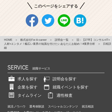
このページをシェアする
HOME
＞
株式会社For A-career
＞
説明会一覧
＞
旧：【27卒】コンサル×IT×
人材×エンタメ！幅広い業界の知識を付けたいあなたにお勧め！#業界分析
＞
日程詳
細
SERVICE
就職サービス
求人を探す
説明会を探す
企業を探す
就職イベントを探す
タイムライン
適性検査
就活ノウハウ
選考体験談
スペシャルコンテンツ
就活相談