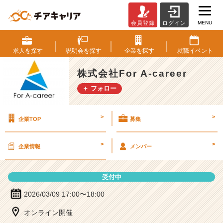
MENU
会員登録
ログイン
株
式
会
求人を
探す
説明会を
探す
企業を
探す
就職
イベント
社
F
株式会社For A-career
o
＋ フォロー
r
A
-
>
>
企業TOP
募集
c
a
r
>
>
企業情報
メンバー
e
e
r
受付中
の
説
2026/03/09 17:00〜18:00
明
オンライン開催
会