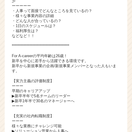
彡
活
ーーーーー
・人事って面接でどんなところを見ているの？
サ
・様々な事業内容の詳細
イ
・どんな人が合っているの？
ト
・1日のスケジュールは？
チ
・福利厚生は？
などなど！！
ア
キ
***************************************
ャ
リ
For A-careerの平均年齢は26歳！
新卒を中心に若手から活躍できる環境です。
ア
新卒から新規事業の企画/新規事業メンバーとなった人もいま
（C
す。
h
e
【実力主義の評価制度】
ーーー
e
早期のキャリアアップ
r
▶新卒半年で5名チームのリーダー
C
▶新卒1年半で30名のマネージャーへ
a
ーーー
r
【充実の社内転職制度】
e
ーーー
e
様々な業務にチャレンジ可能
r）
▶ソリューション営業から人事へ