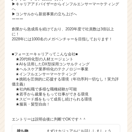
▶キャリアアドバイザーからインフルエンサーマーケティング
へ
▶コンサルから新規事業の立ち上げへ
ーーー
創業から急成長を続けており、2020年度で社員数は3倍以上
に！
2028年には1000名のメガベンチャーを目指しております！
■フォーエーキャリアってこんな会社■
★20代特化型の人材エージェント
★AIを活用したDX型採用コンサルティング
★ヘルスケア業界特化のテクノロジー事業
★インフルエンサーマーケティング
★挑戦を圧倒的に応援する環境（年功序列一切なし！実力評
価主義）
★社内転職で多様な職種経験が可能
★若手から裁量をもって仕事ができる環境
★スピード感をもって成長し続けられる環境
★服装・髪型自由！
エントリーは説明会後に判断でOKです＾＾
持ち物
まずはカジュアルにお話ししましょう