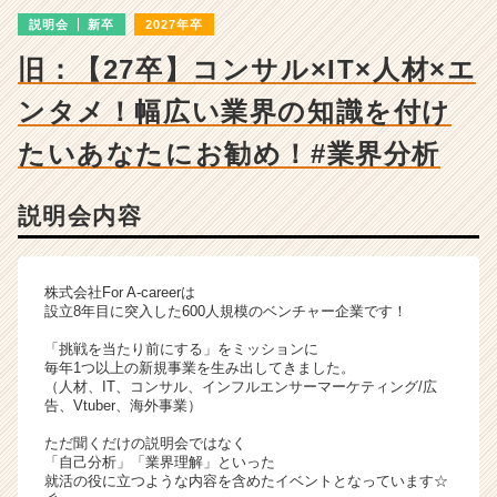
詳
説明会
新卒
2027年卒
細
|
旧：【27卒】コンサル×IT×人材×エ
ベ
ン
ンタメ！幅広い業界の知識を付け
チ
ャ
たいあなたにお勧め！#業界分析
ー・
成
説明会内容
長
企
業
か
株式会社For A-careerは
ら
設立8年目に突入した600人規模のベンチャー企業です！
ス
「挑戦を当たり前にする」をミッションに
カ
毎年1つ以上の新規事業を生み出してきました。
ウ
（人材、IT、コンサル、インフルエンサーマーケティング/広
ト
告、Vtuber、海外事業）
が
ただ聞くだけの説明会ではなく
届
「自己分析」「業界理解」といった
く
就活の役に立つような内容を含めたイベントとなっています☆
就