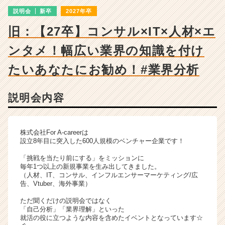
詳
説明会
新卒
2027年卒
細
|
旧：【27卒】コンサル×IT×人材×エ
ベ
ン
ンタメ！幅広い業界の知識を付け
チ
ャ
たいあなたにお勧め！#業界分析
ー・
成
説明会内容
長
企
業
か
株式会社For A-careerは
ら
設立8年目に突入した600人規模のベンチャー企業です！
ス
「挑戦を当たり前にする」をミッションに
カ
毎年1つ以上の新規事業を生み出してきました。
ウ
（人材、IT、コンサル、インフルエンサーマーケティング/広
ト
告、Vtuber、海外事業）
が
ただ聞くだけの説明会ではなく
届
「自己分析」「業界理解」といった
く
就活の役に立つような内容を含めたイベントとなっています☆
就