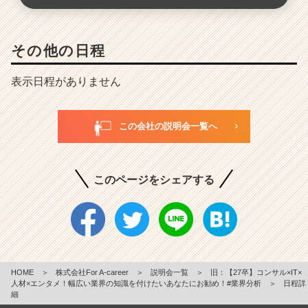
その他の日程
表示日程がありません
この会社の説明会一覧へ
このページをシェアする
HOME
＞
株式会社For A-career
＞
説明会一覧
＞
旧：【27卒】コンサル×IT×
人材×エンタメ！幅広い業界の知識を付けたいあなたにお勧め！#業界分析
＞
日程詳
細