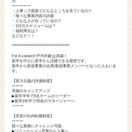
彡
活
ーーーーー
・人事って面接でどんなところを見ているの？
サ
・様々な事業内容の詳細
イ
・どんな人が合っているの？
ト
・1日のスケジュールは？
チ
・福利厚生は？
などなど！！
ア
キ
***************************************
ャ
リ
For A-careerの平均年齢は26歳！
新卒を中心に若手から活躍できる環境です。
ア
新卒から新規事業の企画/新規事業メンバーとなった人もいま
（C
す。
h
e
【実力主義の評価制度】
ーーー
e
早期のキャリアアップ
r
▶新卒半年で5名チームのリーダー
C
▶新卒1年半で30名のマネージャーへ
a
ーーー
r
【充実の社内転職制度】
e
ーーー
e
様々な業務にチャレンジ可能
r）
▶ソリューション営業から人事へ