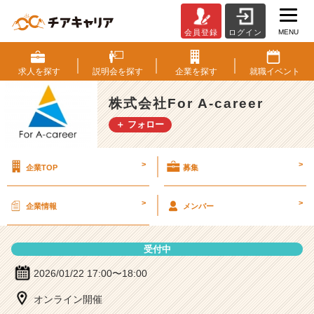
MENU
会員登録
ログイン
株
式
会
求人を
探す
説明会を
探す
企業を
探す
就職
イベント
社
F
株式会社For A-career
o
＋ フォロー
r
A
-
>
>
企業TOP
募集
c
a
r
>
>
企業情報
メンバー
e
e
r
受付中
の
説
2026/01/22 17:00〜18:00
明
オンライン開催
会