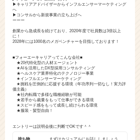
▶キャリアアドバイザーからインフルエンサーマーケティング
へ
▶コンサルから新規事業の立ち上げへ
ーーー
創業から急成長を続けており、2020年度で社員数は3倍以上
に！
2028年には1000名のメガベンチャーを目指しております！
■フォーエーキャリアってこんな会社■
★20代特化型の人材エージェント
★AIを活用したDX型採用コンサルティング
★ヘルスケア業界特化のテクノロジー事業
★インフルエンサーマーケティング
★挑戦を圧倒的に応援する環境（年功序列一切なし！実力評
価主義）
★社内転職で多様な職種経験が可能
★若手から裁量をもって仕事ができる環境
★スピード感をもって成長し続けられる環境
★服装・髪型自由！
エントリーは説明会後に判断でOKです＾＾
持ち物
まずはカジュアルにお話ししましょう