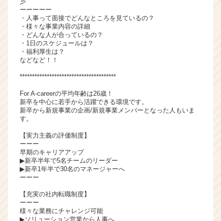
彡
活
ーーーーー
・人事って面接でどんなところを見ているの？
サ
・様々な事業内容の詳細
イ
・どんな人が合っているの？
ト
・1日のスケジュールは？
チ
・福利厚生は？
などなど！！
ア
キ
***************************************
ャ
リ
For A-careerの平均年齢は26歳！
新卒を中心に若手から活躍できる環境です。
ア
新卒から新規事業の企画/新規事業メンバーとなった人もいま
（C
す。
h
e
【実力主義の評価制度】
ーーー
e
早期のキャリアアップ
r
▶新卒半年で5名チームのリーダー
C
▶新卒1年半で30名のマネージャーへ
a
ーーー
r
【充実の社内転職制度】
e
ーーー
e
様々な業務にチャレンジ可能
r）
▶ソリューション営業から人事へ