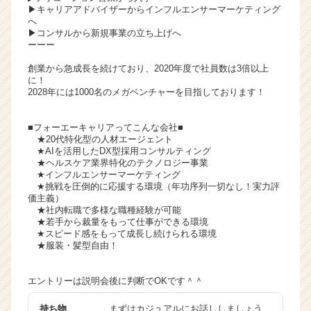
▶キャリアアドバイザーからインフルエンサーマーケティング
へ
▶コンサルから新規事業の立ち上げへ
ーーー
創業から急成長を続けており、2020年度で社員数は3倍以上
に！
2028年には1000名のメガベンチャーを目指しております！
■フォーエーキャリアってこんな会社■
★20代特化型の人材エージェント
★AIを活用したDX型採用コンサルティング
★ヘルスケア業界特化のテクノロジー事業
★インフルエンサーマーケティング
★挑戦を圧倒的に応援する環境（年功序列一切なし！実力評
価主義）
★社内転職で多様な職種経験が可能
★若手から裁量をもって仕事ができる環境
★スピード感をもって成長し続けられる環境
★服装・髪型自由！
エントリーは説明会後に判断でOKです＾＾
持ち物
まずはカジュアルにお話ししましょう