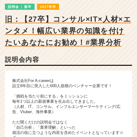
詳
説明会
新卒
2027年卒
細
|
旧：【27卒】コンサル×IT×人材×エ
ベ
ン
ンタメ！幅広い業界の知識を付け
チ
ャ
たいあなたにお勧め！#業界分析
ー・
成
説明会内容
長
企
業
か
株式会社For A-careerは
ら
設立8年目に突入した600人規模のベンチャー企業です！
ス
「挑戦を当たり前にする」をミッションに
カ
毎年1つ以上の新規事業を生み出してきました。
ウ
（人材、IT、コンサル、インフルエンサーマーケティング/広
ト
告、Vtuber、海外事業）
が
ただ聞くだけの説明会ではなく
届
「自己分析」「業界理解」といった
く
就活の役に立つような内容を含めたイベントとなっています☆
就