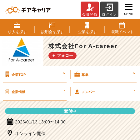
MENU
会員登録
ログイン
株
式
会
求人を
探す
説明会を
探す
企業を
探す
就職
イベント
社
F
株式会社For A-career
o
＋ フォロー
r
A
-
>
>
企業TOP
募集
c
a
r
>
>
企業情報
メンバー
e
e
r
受付中
の
説
2026/01/13 13:00〜14:00
明
オンライン開催
会