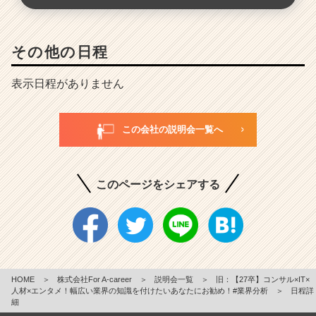
その他の日程
表示日程がありません
この会社の説明会一覧へ
このページをシェアする
HOME
＞
株式会社For A-career
＞
説明会一覧
＞
旧：【27卒】コンサル×IT×
人材×エンタメ！幅広い業界の知識を付けたいあなたにお勧め！#業界分析
＞
日程詳
細