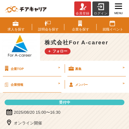
MENU
会員登録
ログイン
株
式
会
求人を
探す
説明会を
探す
企業を
探す
就職
イベント
社
F
株式会社For A-career
o
＋ フォロー
r
A
-
>
>
企業TOP
募集
c
a
r
>
>
企業情報
メンバー
e
e
r
受付中
の
説
2025/08/20 15:00〜16:30
明
オンライン開催
会