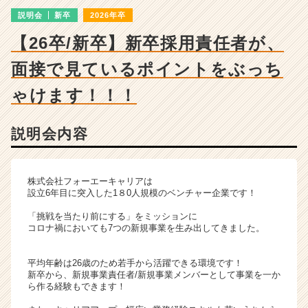
詳
説明会
新卒
2026年卒
細
|
【26卒/新卒】新卒採用責任者が、
ベ
ン
面接で見ているポイントをぶっち
チ
ャ
ゃけます！！！
ー・
成
説明会内容
長
企
業
か
株式会社フォーエーキャリアは
ら
設立6年目に突入した1８0人規模のベンチャー企業です！
ス
「挑戦を当たり前にする」をミッションに
カ
コロナ禍においても7つの新規事業を生み出してきました。
ウ
ト
平均年齢は26歳のため若手から活躍できる環境です！
が
新卒から、新規事業責任者/新規事業メンバーとして事業を一か
届
ら作る経験もできます！
く
就