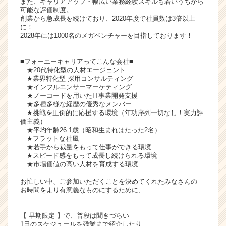
また、キャリアアップ・幅広い業務経験スキルも若いうちから
活
可能な評価制度。
創業から急成長を続けており、2020年度で社員数は3倍以上
サ
に！
イ
2028年には1000名のメガベンチャーを目指しております！
ト
チ
■フォーエーキャリアってこんな会社■
ア
★20代特化型の人材エージェント
キ
★業界特化型 採用コンサルティング
ャ
★インフルエンサーマーケティング
リ
★ノーコードを用いたIT事業開発支援
★多種多様な経歴の優秀なメンバー
ア
★挑戦を圧倒的に応援する環境（年功序列一切なし！実力評
（C
価主義）
h
★平均年齢26.1歳（昭和生まれはたった2名）
e
★フラットな社風
★若手から裁量をもって仕事ができる環境
e
★スピード感をもって成長し続けられる環境
r
★市場価値の高い人材を育成する環境
C
a
お忙しい中、ご参加いただくことを決めてくれたみなさんの
r
お時間をより有意義なものにするために、
e
e
【 早期限定 】で、普段は聞きづらい
r）
1日のスケジュールを残業まで紹介したり