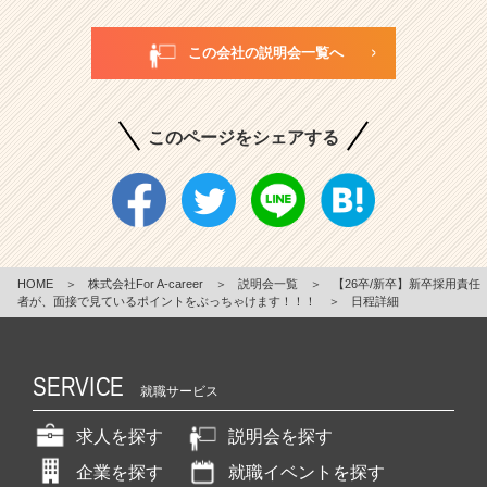
この会社の説明会一覧へ
このページをシェアする
HOME
＞
株式会社For A-career
＞
説明会一覧
＞
【26卒/新卒】新卒採用責任
者が、面接で見ているポイントをぶっちゃけます！！！
＞
日程詳細
SERVICE
就職サービス
求人を探す
説明会を探す
企業を探す
就職イベントを探す