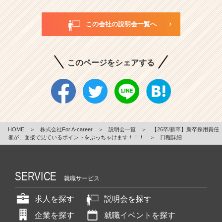
この会社の説明会一覧へ
このページをシェアする
HOME
＞
株式会社For A-career
＞
説明会一覧
＞
【26卒/新卒】新卒採用責任
者が、面接で見ているポイントをぶっちゃけます！！！
＞
日程詳細
SERVICE
就職サービス
求人を探す
説明会を探す
企業を探す
就職イベントを探す