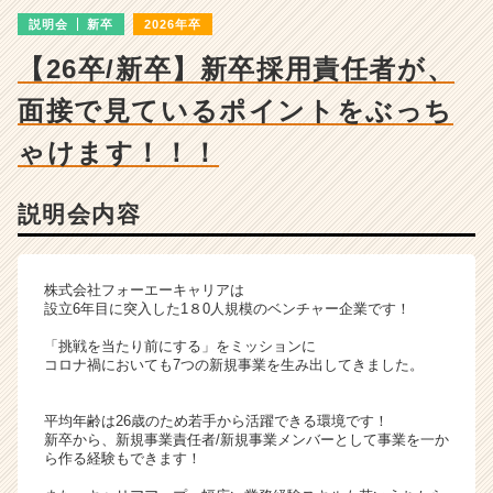
詳
説明会
新卒
2026年卒
細
|
【26卒/新卒】新卒採用責任者が、
ベ
ン
面接で見ているポイントをぶっち
チ
ャ
ゃけます！！！
ー・
成
説明会内容
長
企
業
か
株式会社フォーエーキャリアは
ら
設立6年目に突入した1８0人規模のベンチャー企業です！
ス
「挑戦を当たり前にする」をミッションに
カ
コロナ禍においても7つの新規事業を生み出してきました。
ウ
ト
平均年齢は26歳のため若手から活躍できる環境です！
が
新卒から、新規事業責任者/新規事業メンバーとして事業を一か
届
ら作る経験もできます！
く
就