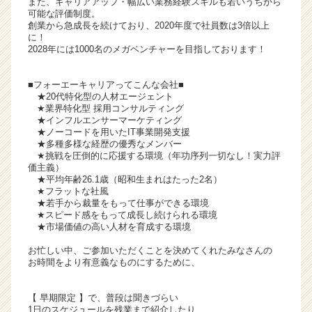
また、キャリアアップ・幅広い業務経験スキルも若いうちから
活
可能な評価制度。
創業から急成長を続けており、2020年度で社員数は3倍以上
サ
に！
イ
2028年には1000名のメガベンチャーを目指しております！
ト
チ
■フォーエーキャリアってこんな会社■
ア
★20代特化型の人材エージェント
キ
★業界特化型 採用コンサルティング
ャ
★インフルエンサーマーケティング
リ
★ノーコードを用いたIT事業開発支援
★多種多様な経歴の優秀なメンバー
ア
★挑戦を圧倒的に応援する環境（年功序列一切なし！実力評
（C
価主義）
h
★平均年齢26.1歳（昭和生まれはたった2名）
e
★フラットな社風
★若手から裁量をもって仕事ができる環境
e
★スピード感をもって成長し続けられる環境
r
★市場価値の高い人材を育成する環境
C
a
お忙しい中、ご参加いただくことを決めてくれたみなさんの
r
お時間をより有意義なものにするために、
e
e
【 早期限定 】で、普段は聞きづらい
r）
1日のスケジュールを残業まで紹介したり