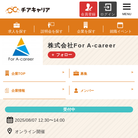
MENU
会員登録
ログイン
株
式
会
求人を
探す
説明会を
探す
企業を
探す
就職
イベント
社
F
株式会社For A-career
o
＋ フォロー
r
A
-
>
>
企業TOP
募集
c
a
r
>
>
企業情報
メンバー
e
e
r
受付中
の
説
2025/08/07 12:30〜14:00
明
オンライン開催
会