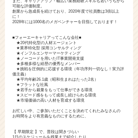
また、キャリアアップ・幅広い業務経験スキルも若いうちから
活
可能な評価制度。
創業から急成長を続けており、2020年度で社員数は3倍以上
サ
に！
イ
2028年には1000名のメガベンチャーを目指しております！
ト
チ
■フォーエーキャリアってこんな会社■
ア
★20代特化型の人材エージェント
キ
★業界特化型 採用コンサルティング
ャ
★インフルエンサーマーケティング
リ
★ノーコードを用いたIT事業開発支援
★多種多様な経歴の優秀なメンバー
ア
★挑戦を圧倒的に応援する環境（年功序列一切なし！実力評
（C
価主義）
h
★平均年齢26.1歳（昭和生まれはたった2名）
e
★フラットな社風
★若手から裁量をもって仕事ができる環境
e
★スピード感をもって成長し続けられる環境
r
★市場価値の高い人材を育成する環境
C
a
お忙しい中、ご参加いただくことを決めてくれたみなさんの
r
お時間をより有意義なものにするために、
e
e
【 早期限定 】で、普段は聞きづらい
r）
1日のスケジュールを残業まで紹介したり