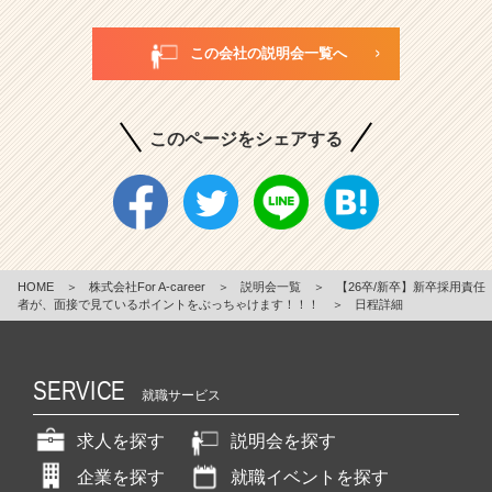
この会社の説明会一覧へ
このページをシェアする
HOME
＞
株式会社For A-career
＞
説明会一覧
＞
【26卒/新卒】新卒採用責任
者が、面接で見ているポイントをぶっちゃけます！！！
＞
日程詳細
SERVICE
就職サービス
求人を探す
説明会を探す
企業を探す
就職イベントを探す