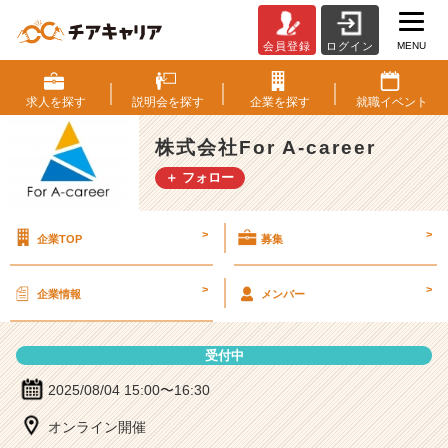
MENU
会員登録
ログイン
株
式
会
求人を
探す
説明会を
探す
企業を
探す
就職
イベント
社
F
株式会社For A-career
o
＋ フォロー
r
A
-
>
>
企業TOP
募集
c
a
r
>
>
企業情報
メンバー
e
e
r
受付中
の
説
2025/08/04 15:00〜16:30
明
オンライン開催
会