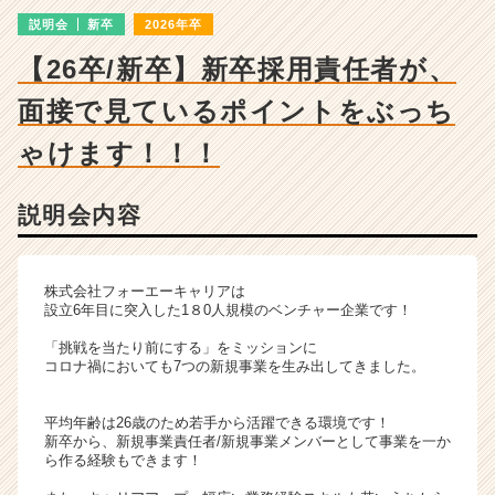
詳
説明会
新卒
2026年卒
細
|
【26卒/新卒】新卒採用責任者が、
ベ
ン
面接で見ているポイントをぶっち
チ
ャ
ゃけます！！！
ー・
成
説明会内容
長
企
業
か
株式会社フォーエーキャリアは
ら
設立6年目に突入した1８0人規模のベンチャー企業です！
ス
「挑戦を当たり前にする」をミッションに
カ
コロナ禍においても7つの新規事業を生み出してきました。
ウ
ト
平均年齢は26歳のため若手から活躍できる環境です！
が
新卒から、新規事業責任者/新規事業メンバーとして事業を一か
届
ら作る経験もできます！
く
就