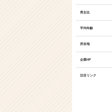
ャ
リ
男女比
ア
（C
h
平均年齢
e
e
r
所在地
C
a
r
企業HP
e
e
r）
注目リンク