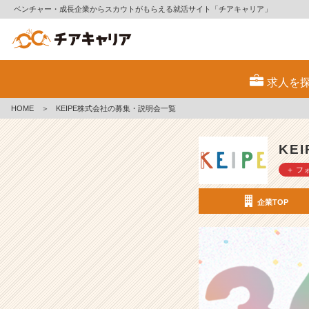
ベンチャー・成長企業からスカウトがもらえる就活サイト「チアキャリア」
K
E
求人を
I
P
HOME
＞
KEIPE株式会社の募集・説明会一覧
E
株
式
KE
会
＋ フ
社
の
採
企業TOP
用/
求
人
-
【誰
も
が