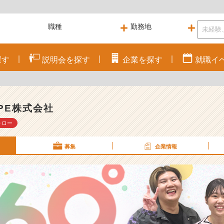
探す
説明会を
探す
企業を
探す
就職
イ
IPE株式会社
ォロー
募集
企業情報