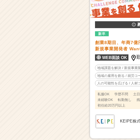
発』
で
解
決
す
る
新卒
ソ
創業8期目、年商7億
ー
新規事業開発者 Wan
シ
WEB面談 OK
ャ
ル
地域課題を解決 / 新規事業
ベ
地域の雇用を創る / 就労
ン
人の可能性を広げる / 人
チ
ャ
私服OK
学歴不問
土日
ー！
未経験OK
転勤無し
残
初任給20万円以上
|
ベ
ン
KEIPE株
チ
ャ
ー・