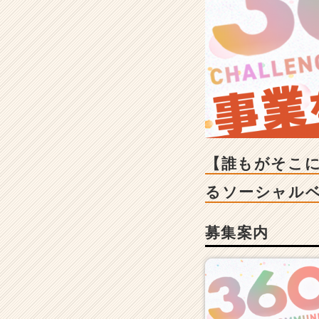
そ
こ
に
居
て
い
い
社
会
を
つ
【誰もがそこ
く
る】
るソーシャル
社
会
募集案内
課
題
を
『事
業
開