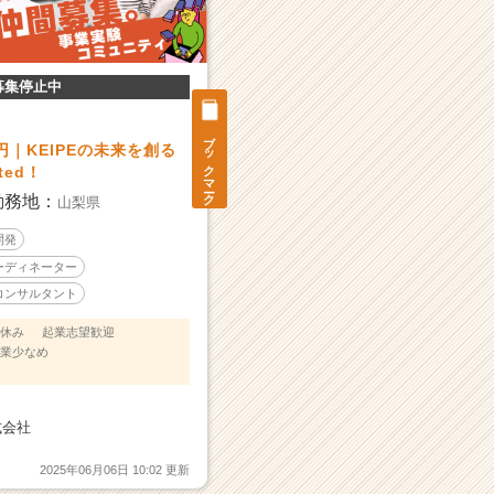
募集停止中
ブックマーク
円｜KEIPEの未来を創る
ted！
勤務地：
山梨県
開発
コーディネーター
材コンサルタント
休み
起業志望歓迎
業少なめ
式会社
2025年06月06日 10:02 更新