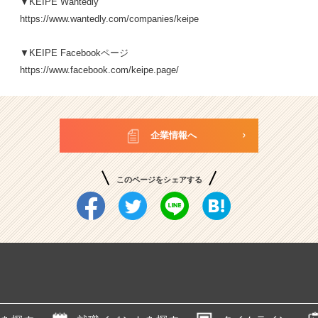
▼KEIPE Wantedly
https://www.wantedly.com/companies/keipe
▼KEIPE Facebookページ
https://www.facebook.com/keipe.page/
企業情報へ
このページをシェアする