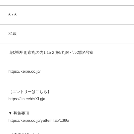
5：5
34歳
山梨県甲府市丸の内1-15-2 第5丸銀ビル2階A号室
https://keipe.co.jp/
【エントリーはこちら】
https://lin.ee/dsXLgja
▼ 募集要項
https://keipe.co.jp/yattemilab/1386/