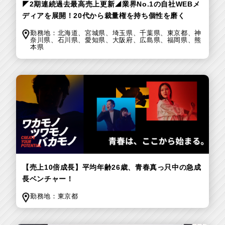
◤2期連続過去最高売上更新◢業界No.1の自社WEBメ
ディアを展開！20代から裁量権を持ち個性を磨く
勤務地：
北海道、
宮城県、
埼玉県、
千葉県、
東京都、
神
奈川県、
石川県、
愛知県、
大阪府、
広島県、
福岡県、
熊
本県
【売上10倍成長】平均年齢26歳、青春真っ只中の急成
長ベンチャー！
勤務地：
東京都