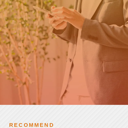
カ
新卒の方はこちら
ウ
ト
就
第二新卒・転職の方はこちら
活
チアキャリアとは
SCROLL
RECOMMEND