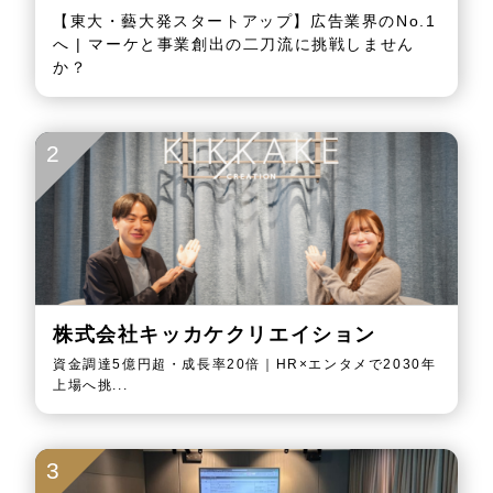
【東大・藝大発スタートアップ】広告業界のNo.1
へ | マーケと事業創出の二刀流に挑戦しません
か？
2
株式会社キッカケクリエイション
資金調達5億円超・成長率20倍｜HR×エンタメで2030年
上場へ挑...
3