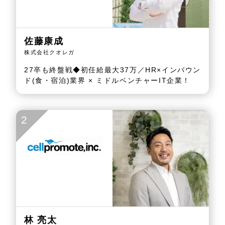
佐藤康成
株式会社クオレガ
27卒も終盤戦◆初任給最大37万／HR×インバウン
ド(食・宿泊)業界 × ミドルベンチャーIT企業！
2
林 亮太