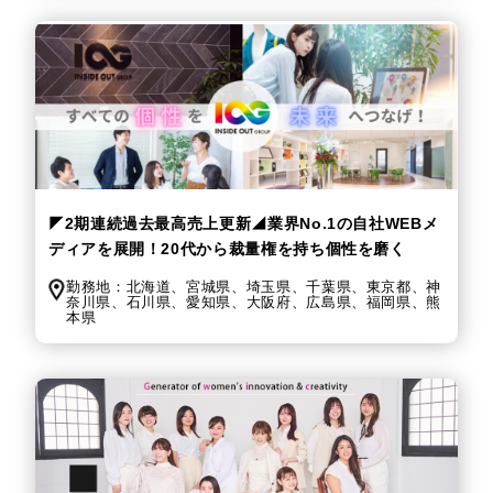
◤2期連続過去最高売上更新◢業界No.1の自社WEBメ
ディアを展開！20代から裁量権を持ち個性を磨く
勤務地：
北海道、
宮城県、
埼玉県、
千葉県、
東京都、
神
奈川県、
石川県、
愛知県、
大阪府、
広島県、
福岡県、
熊
本県