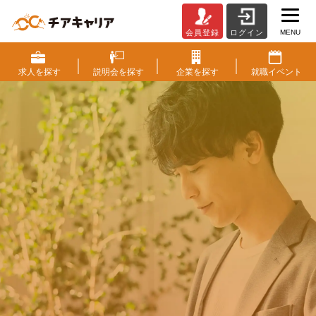
MENU
会員登録
ログイン
チ
ア
キ
求人を
探す
説明会を
探す
企業を
探す
就職
イベント
ャ
リ
ア
（CheerCareer）
|
働く
に
ワクワクを。
ベ
ン
人生
に
もっと潤いを。
チ
ャ
ー・
成長企業・ベンチャー企業から
成
スカウトが届く求人情報サイト
長
企
すぐに出来る会員登録
業
と
ス