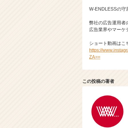
ャ
ー・
W-ENDLESSの
成
長
弊社の広告運用者
企
広告業界やマーケ
業
か
ショート動画はこ
ら
ス
https://www.inst
カ
ZA==
ウ
ト
が
届
この投稿の著者
く
就
活
サ
イ
ト
チ
ア