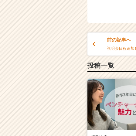
キ
ャ
リ
ア
（C
h
前の記事へ
e
説明会日程追加
e
r
C
投稿一覧
a
r
e
e
r）