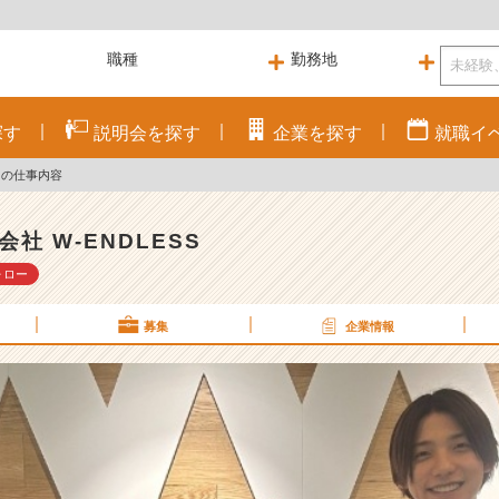
探す
説明会を
探す
企業を
探す
就職
イ
用の仕事内容
会社 W-ENDLESS
ォロー
募集
企業情報