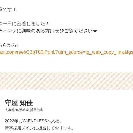
守屋です！
の一日に密着しました！
ティングに興味のある方はぜひご覧ください★
ちらから↓
agram.com/reel/C3pT00iPonl/?utm_source=ig_web_copy_link&
守屋 知佳
人事部HR戦略室 採用担当
2022年にW-ENDLESSへ入社。
新卒採用メインに担当しております。