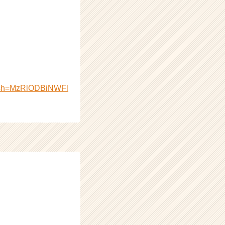
igsh=MzRlODBiNWFl