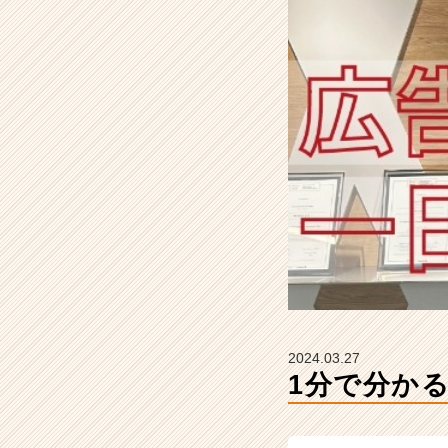
社
W
-
E
N
D
L
E
S
S
の
タ
イ
ム
ラ
イ
ン】
2024.03.27
|
1分で分か
ベ
ン
チ