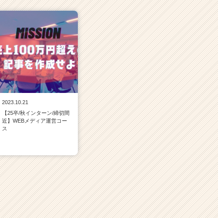
2023.10.21
【25卒/秋インターン/締切間
近】WEBメディア運営コー
ス