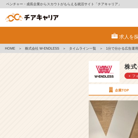
ベンチャー・成長企業からスカウトがもらえる就活サイト「チアキャリア」
1
分
求人を
で
分
HOME
＞
株式会社 W-ENDLESS
＞
タイムライン一覧
＞
1分で分かる広告運
か
る
広
株式
告
＋ フ
運
用
の
企業TOP
仕
事
内
容
【株
式
会