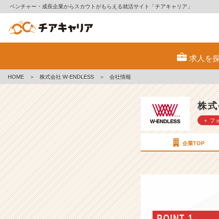
ベンチャー・成長企業からスカウトがもらえる就活サイト「チアキャリア」
株
式
求人を
会
社
HOME
＞
株式会社 W-ENDLESS
＞
会社情報
W
-
E
株式
N
＋ フ
D
L
E
企業TOP
S
S
の
会
社
情
報
POINT 1