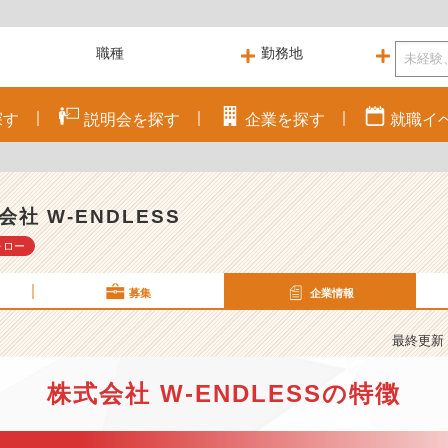
探す
説明会を
探す
企業を
探す
就職
イ
会社 W-ENDLESS
ォロー
募集
企業情報
最終更新： 
株式会社 W-ENDLESSの特徴