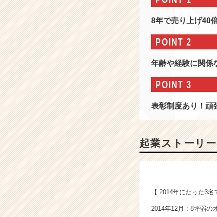
-
W
8年で売り上げ40
E
B
POINT 2
を
通
年齢や経験に関係
じ
て
POINT 3
無
限
表彰制度あり！頑
の
可
能
性
起業ストーリー
を
生
み
出
し
【 2014年にたった
続
け
2014年12月：8坪弱