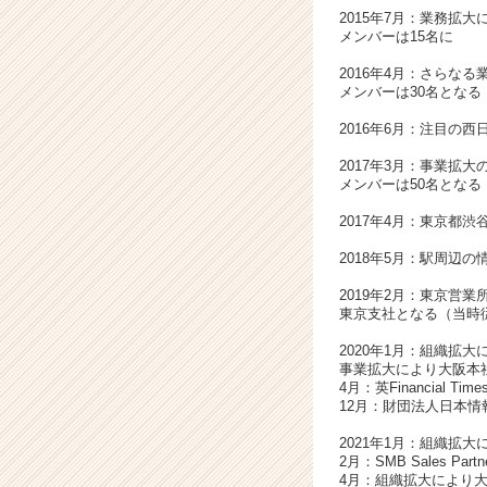
る！
2015年7月：業務拡
＃
メンバーは15名に
ア
ジ
2016年4月：さらな
メンバーは30名となる
ア
の
2016年6月：注目の西
成
長
2017年3月：事業拡大
メンバーは50名となる
企
業
2017年4月：東京都
ラ
ン
2018年5月：駅周辺
キ
2019年2月：東京営
ン
東京支社となる（当時従
グ
掲
2020年1月：組織拡大
載
事業拡大により大阪本
4月：英Financial
企
12月：財団法人日本情
業
|
2021年1月：組織拡大
ベ
2月：SMB Sales Partne
4月：組織拡大により大
ン