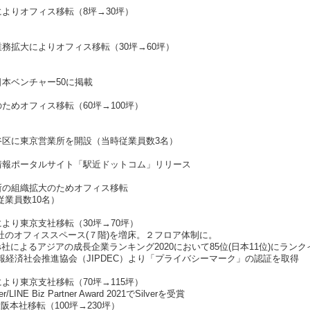
大によりオフィス移転（8坪→30坪）
る業務拡大によりオフィス移転（30坪→60坪）
日本ベンチャー50に掲載
のためオフィス移転（60坪→100坪）
渋谷区に東京営業所を開設（当時従業員数3名）
の情報ポータルサイト「駅近ドットコム」リリース
業所の組織拡大のためオフィス移転
業員数10名）
により東京支社移転（30坪→70坪）
社のオフィススペース(７階)を増床。２フロア体制に。
 Times社によるアジアの成長企業ランキング2020において85位(日本11位)にラン
報経済社会推進協会（JIPDEC）より「プライバシーマーク」の認証を取得
により東京支社移転（70坪→115坪）
r/LINE Biz Partner Award 2021でSilverを受賞
阪本社移転（100坪→230坪）