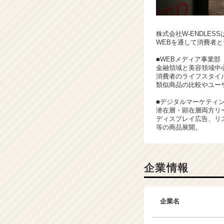
チ
ア
キ
株式会社W-ENDLESS
ャ
WEBを通して消費者と
リ
ア
■WEBメディア事業部
金融領域と美容領域中
（C
消費者のライフスタイ
h
類似商品の比較やユー
e
e
■デジタルマーケティ
潜在層・顕在層両方リ
r
ディスプレイ広告、リ
C
等の商品展開。
a
r
e
e
企業情報
r）
企業名