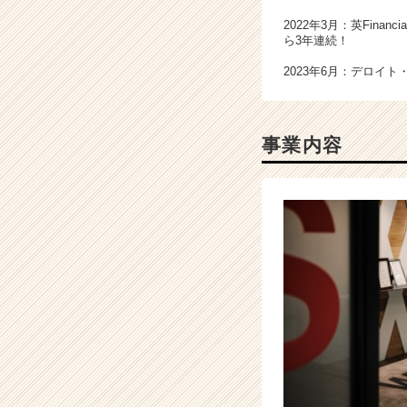
チ
2022年3月：英Fina
ャ
ら3年連続！
ー・
2023年6月：デロイト・ト
成
長
企
業
事業内容
か
ら
ス
カ
ウ
ト
が
届
く
就
活
サ
イ
ト