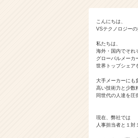
テ
ク
ノ
ロ
こんにちは、
ジ
VSテクノロジー
ー
の
私たちは、
タ
海外・国内でそれ
イ
グローバルメーカ
ム
世界トップシェア
ラ
イ
ン】
大手メーカーにも
|
高い技術力と少数
ベ
同世代の人達を圧
ン
チ
ャ
現在、弊社では
ー・
成
人事担当者と１対
長
企