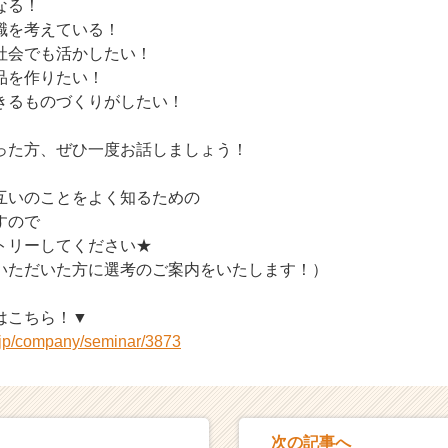
なる！
職を考えている！
社会でも活かしたい！
品を作りたい！
きるものづくりがしたい！
った方、ぜひ一度お話しましょう！
互いのことをよく知るための
すので
トリーしてください★
いただいた方に選考のご案内をいたします！）
はこちら！▼
r.jp/company/seminar/3873
次の記事へ