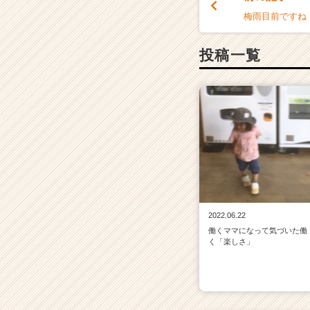
（C
梅雨目前ですね
h
e
e
投稿一覧
r
C
a
r
e
e
r）
2022.06.22
働くママになって気づいた働
く「楽しさ」