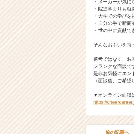
・メーカーが気に
業
・院進学よりも就
か
・大学での学びを
ら
・自分の手で新商
ス
・世の中に貢献で
カ
ウ
ト
そんなおもいを持
が
届
選考ではなく、お
く
フランクな面談で
就
是非お気軽にエン
活
（面談後、ご希望
サ
イ
ト
▼オンライン面談
チ
https://cheercaree
ア
キ
ャ
リ
ア
前の記事へ