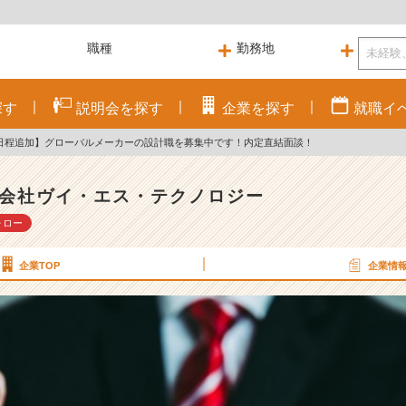
探す
説明会を
探す
企業を
探す
就職
イ
日程追加】グローバルメーカーの設計職を募集中です！内定直結面談！
会社ヴイ・エス・テクノロジー
ォロー
企業TOP
企業情