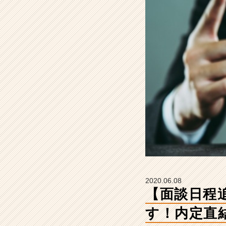
職
を
募
集
中
で
す！
内
定
直
結
面
談！
【株
式
会
社
2020.06.08
ヴ
【面談日程
イ・
エ
す！内定直
ス・