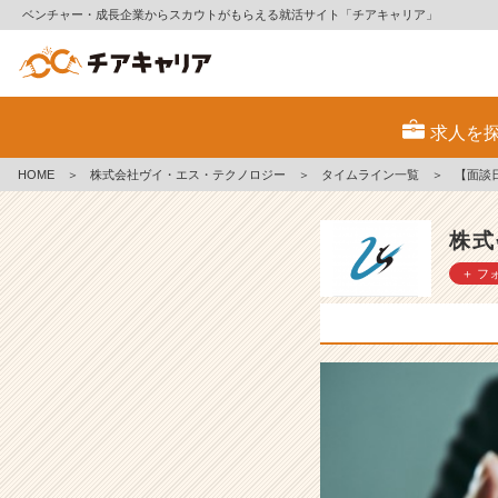
ベンチャー・成長企業からスカウトがもらえる就活サイト「チアキャリア」
【面
談
求人を
日
程
HOME
＞
株式会社ヴイ・エス・テクノロジー
＞
タイムライン一覧
＞
【面談
追
加】
グ
株式
ロ
＋ フ
ー
バ
ル
メ
ー
カ
ー
の
設
計