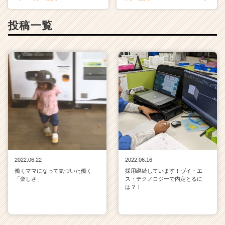
ト
チ
投稿一覧
ア
キ
ャ
リ
ア
（C
h
e
e
r
C
a
r
2022.06.22
2022.06.16
e
働くママになって気づいた働く
採用継続しています！ヴイ・エ
e
「楽しさ」
ス・テクノロジーで内定とるに
r）
は？！