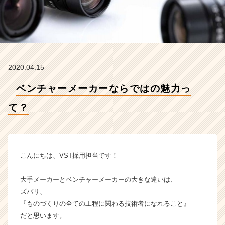
式
会
社
ヴ
イ・
エ
ス・
2020.04.15
テ
ク
ベンチャーメーカーならではの魅力っ
ノ
て？
ロ
ジ
ー
の
タ
こんにちは、VST採用担当です！
イ
ム
大手メーカーとベンチャーメーカーの大きな違いは、
ラ
ズバリ、
イ
ン】
『ものづくりの全ての工程に関わる技術者になれること』
|
だと思います。
ベ