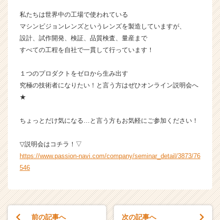
ン
私たちは世界中の工場で使われている
チ
マシンビジョンレンズというレンズを製造していますが、
ャ
設計、試作開発、検証、品質検査、量産まで
ー・
すべての工程を自社で一貫して行っています！
成
長
企
１つのプロダクトをゼロから生み出す
業
究極の技術者になりたい！と言う方はぜひオンライン説明会へ
か
★
ら
ス
ちょっとだけ気になる…と言う方もお気軽にご参加ください！
カ
ウ
ト
▽説明会はコチラ！▽
が
https://www.passion-navi.com/company/seminar_detail/3873/76
届
546
く
就
活
サ
イ
前の記事へ
次の記事へ