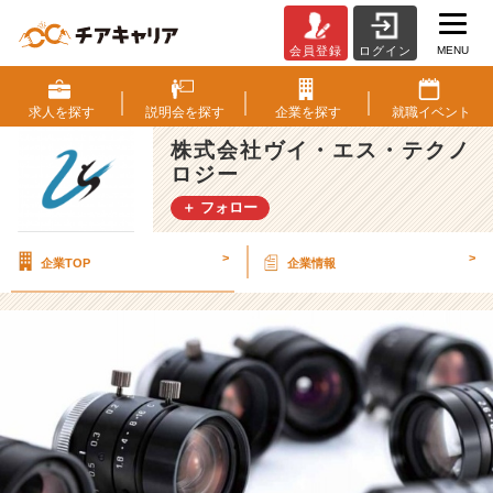
MENU
会員登録
ログイン
ベ
ン
チ
求人を
探す
説明会を
探す
企業を
探す
就職
イベント
ャ
株式会社ヴイ・エス・テクノ
ー
ロジー
メ
ー
＋ フォロー
カ
ー
>
>
企業TOP
企業情報
な
ら
で
は
の
魅
力
っ
て？
【株