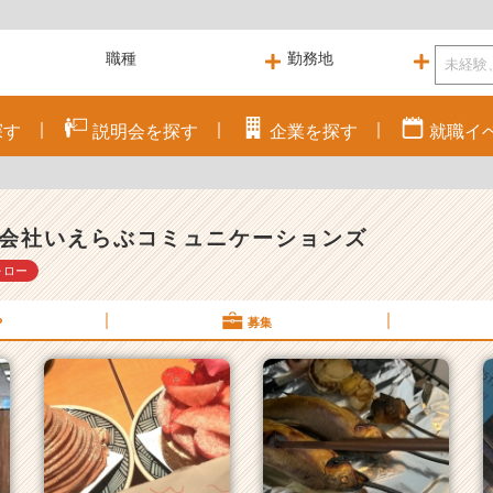
探す
説明会を
探す
企業を
探す
就職
イ
会社いえらぶコミュニケーションズ
ォロー
P
募集