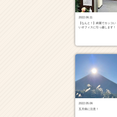
の
タ
イ
2022.06.11
ム
【なんと！】綺麗でカッコい
ラ
いオフィスに引っ越します！
イ
ン
一
覧
|
ベ
ン
チ
ャ
ー・
成
長
企
業
2022.05.06
か
五月病に注意！
ら