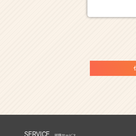
ス
カ
ウ
ト
が
届
く
就
活
サ
イ
ト
チ
ア
キ
ャ
リ
ア
（C
h
e
SERVICE
e
就職サービス