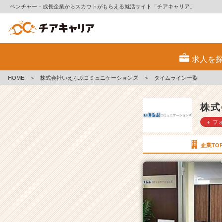
ベンチャー・成長企業からスカウトがもらえる就活サイト「チアキャリア」
株
式
求人を
会
社
HOME
＞
株式会社いえらぶコミュニケーションズ
＞
タイムライン一覧
い
え
ら
株式
ぶ
＋ フ
コ
ミ
ュ
企業TO
ニ
ケ
ー
シ
ョ
ン
ズ