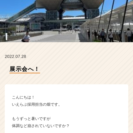
ョ
ン
ズ
の
タ
イ
ム
ラ
イ
2022.07.28
ン】
|
展示会へ！
ベ
ン
チ
ャ
ー・
こんにちは！
成
いえらぶ採用担当の畑です。
長
企
もうずっと暑いですが
業
体調など崩されていないですか？
か
ら