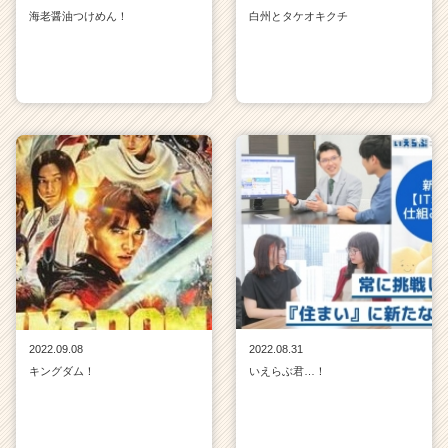
海老醤油つけめん！
白州とタケオキクチ
2022.09.08
2022.08.31
キングダム！
いえらぶ君…！