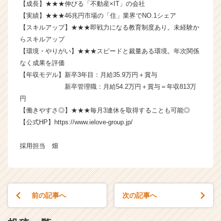
【成長】★★★伸びる「不動産×IT」の会社
e
【実績】★★★46兆円市場の「住」業界でNO.1シェア
r
C
【スキルアップ】★★★即戦力になる教育制度あり。未経験か
a
らスキルアップ
r
【環境・やりがい】★★★スピードと裁量ある環境。年次関係
e
なく成果を評価
e
【年収モデル】新卒3年目：月給35.9万円＋賞与
r）
新卒管理職：月給54.2万円＋賞与＝年収813万
円
【働きやすさ◎】★★★毎月3連休を取得することも可能◎
【公式HP】https://www.ielove-group.jp/
採用担当 畑
前の記事へ
次の記事へ