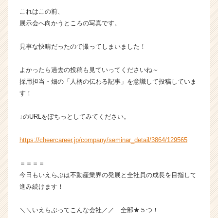
ス
これはこの前、
カ
展示会へ向かうところの写真です。
ウ
ト
見事な快晴だったので撮ってしまいました！
が
届
よかったら過去の投稿も見ていってくださいね～
く
就
採用担当・畑の「人柄の伝わる記事」を意識して投稿していま
活
す！
サ
イ
↓のURLをぽちっとしてみてください。
ト
チ
https://cheercareer.jp/company/seminar_detail/3864/129565
ア
キ
ャ
＝＝＝＝
リ
今日もいえらぶは不動産業界の発展と全社員の成長を目指して
ア
進み続けます！
（C
h
＼＼いえらぶってこんな会社／／ 全部★５つ！
e