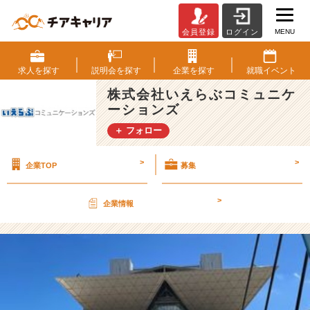
MENU
会員登録
ログイン
展
示
会
求人を
探す
説明会を
探す
企業を
探す
就職
イベント
へ！
株式会社いえらぶコミュニケ
【株
ーションズ
式
会
＋ フォロー
社
い
>
>
企業TOP
募集
え
ら
ぶ
>
企業情報
コ
ミ
ュ
ニ
ケ
ー
シ